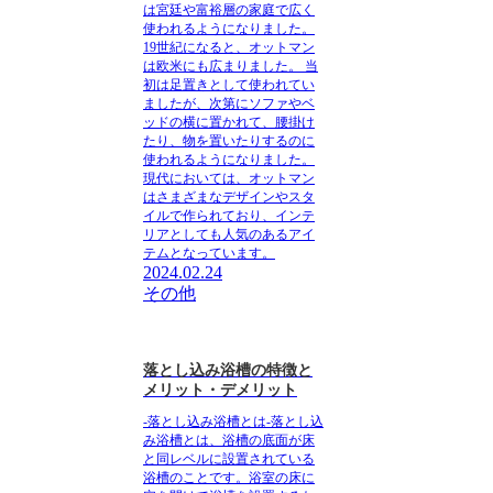
は宮廷や富裕層の家庭で広く
使われるようになりました。
19世紀になると、オットマン
は欧米にも広まりました。 当
初は足置きとして使われてい
ましたが、次第にソファやベ
ッドの横に置かれて、腰掛け
たり、物を置いたりするのに
使われるようになりました。
現代においては、オットマン
はさまざまなデザインやスタ
イルで作られており、インテ
リアとしても人気のあるアイ
テムとなっています。
2024.02.24
その他
落とし込み浴槽の特徴と
メリット・デメリット
-落とし込み浴槽とは-落とし込
み浴槽とは、浴槽の底面が床
と同レベルに設置されている
浴槽のことです。浴室の床に