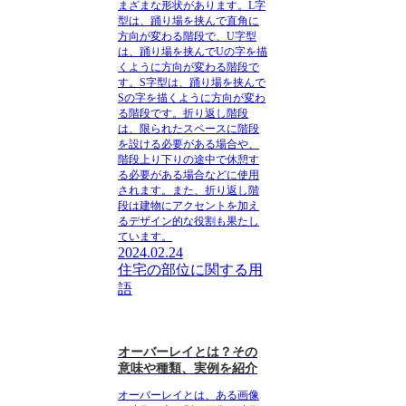
まざまな形状があります。L字
型は、踊り場を挟んで直角に
方向が変わる階段で、U字型
は、踊り場を挟んでUの字を描
くように方向が変わる階段で
す。S字型は、踊り場を挟んで
Sの字を描くように方向が変わ
る階段です。折り返し階段
は、限られたスペースに階段
を設ける必要がある場合や、
階段上り下りの途中で休憩す
る必要がある場合などに使用
されます。また、折り返し階
段は建物にアクセントを加え
るデザイン的な役割も果たし
ています。
2024.02.24
住宅の部位に関する用
語
オーバーレイとは？その
意味や種類、実例を紹介
オーバーレイとは、ある画像