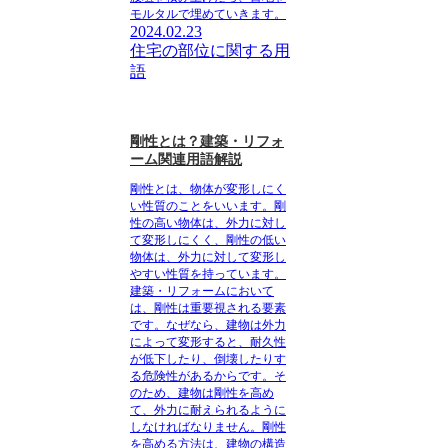
モルタルで埋めていきます。
2024.02.23
住宅の部位に関する用
語
剛性とは？建築・リフォ
ーム関連用語解説
剛性とは、物体が変形しにく
い性質のことをいいます。剛
性の高い物体は、外力に対し
て変形しにくく、剛性の低い
物体は、外力に対して変形し
やすい性質を持っています。
建築・リフォームにおいて
は、剛性は重要視される要素
です。なぜなら、建物は外力
によって変形すると、耐久性
が低下したり、倒壊したりす
る危険性があるからです。そ
のため、建物は剛性を高め
て、外力に耐えられるように
しなければなりません。剛性
を高める方法は、建物の構造