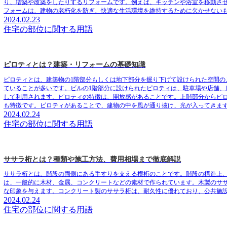
り、増築や改築をしたりするリフォームです。例えば、キッチンや浴室を移動さ
フォームは、建物の老朽化を防ぎ、快適な生活環境を維持するために欠かせない
2024.02.23
住宅の部位に関する用語
ピロティとは？建築・リフォームの基礎知識
ピロティとは、建築物の1階部分もしくは地下部分を掘り下げて設けられた空間
ていることが多いです。ビルの1階部分に設けられたピロティは、駐車場や店舗、
して利用されます。ピロティの特徴は、開放感があることです。上階部分からピ
も特徴です。ピロティがあることで、建物の中を風が通り抜け、光が入ってきま
2024.02.24
住宅の部位に関する用語
ササラ桁とは？種類や施工方法、費用相場まで徹底解説
ササラ桁とは、階段の両側にある手すりを支える横桁のことです。階段の構造上
は、一般的に木材、金属、コンクリートなどの素材で作られています。木製のサ
な印象を与えます。コンクリート製のササラ桁は、耐久性に優れており、公共施
2024.02.24
住宅の部位に関する用語