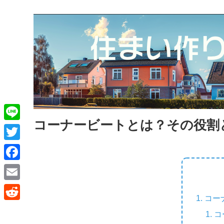
コーナービートとは？その役割
L
i
T
n
w
F
e
i
a
E
t
コー
c
m
R
t
コ
e
a