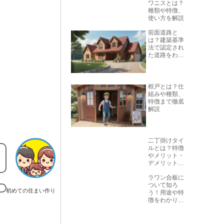
ワニスとは？
種類や特徴、
使い方を解説
前面道路と
は？建築基準
法で認定され
た道路をわか
りやすく解説
框戸とは？仕
組みや種類、
特徴まで徹底
解説
二丁掛けタイ
ルとは？特徴
やメリット・
デメリットを
解説
ラワン合板に
ついて知ろ
初めての住まい作り
う！用途や特
徴をわかりや
すく解説