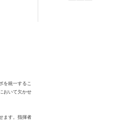
ポを統一するこ
において欠かせ
せます。指揮者