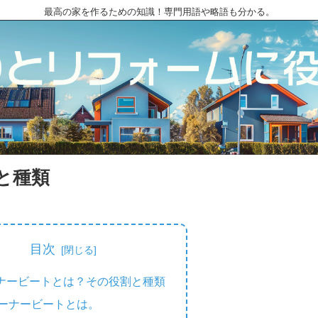
最高の家を作るための知識！専門用語や略語も分かる。
と種類
目次
ナービートとは？その役割と種類
ーナービートとは。