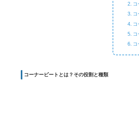
e
e
コ
b
i
d
r
コ
o
l
d
コ
o
i
コ
k
t
コ
コーナービートとは？その役割と種類