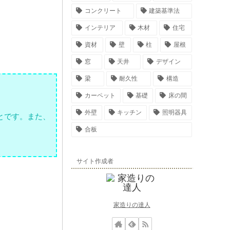
コンクリート
建築基準法
インテリア
木材
住宅
資材
壁
柱
屋根
窓
天井
デザイン
梁
耐久性
構造
カーペット
基礎
床の間
外壁
キッチン
照明器具
とです。また、
合板
サイト作成者
家造りの達人