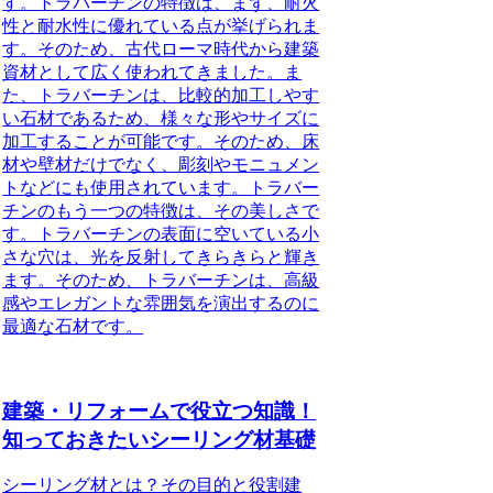
す。トラバーチンの特徴は、まず、耐火
性と耐水性に優れている点が挙げられま
す。そのため、古代ローマ時代から建築
資材として広く使われてきました。ま
た、トラバーチンは、比較的加工しやす
い石材であるため、様々な形やサイズに
加工することが可能です。そのため、床
材や壁材だけでなく、彫刻やモニュメン
トなどにも使用されています。トラバー
チンのもう一つの特徴は、その美しさで
す。トラバーチンの表面に空いている小
さな穴は、光を反射してきらきらと輝き
ます。そのため、トラバーチンは、高級
感やエレガントな雰囲気を演出するのに
最適な石材です。
建築・リフォームで役立つ知識！
知っておきたいシーリング材基礎
シーリング材とは？その目的と役割建