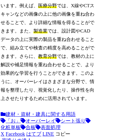
います。例えば、
医療分野
では、X線やCTス
キャンなどの画像の上に他の画像を重ね合わ
せることで、より詳細な情報を得ることがで
きます。また、
製造業
では、設計図やCAD
データの上に実際の製品を重ね合わせること
で、組み立てや検査の精度を高めることがで
きます。さらに、
教育分野
では、教材の上に
解説や補足情報を重ね合わせることで、より
効果的な学習を行うことができます。このよ
うに、オーバーレイはさまざまな分野で、情
報を整理したり、視覚化したり、操作性を向
上させたりするために活用されています。
建材・資材・建具に関する用語
「お」
オーバーレイ
シート張り
化粧単板
合板
表面処理
X
Facebook
はてブ
LINE
コピー