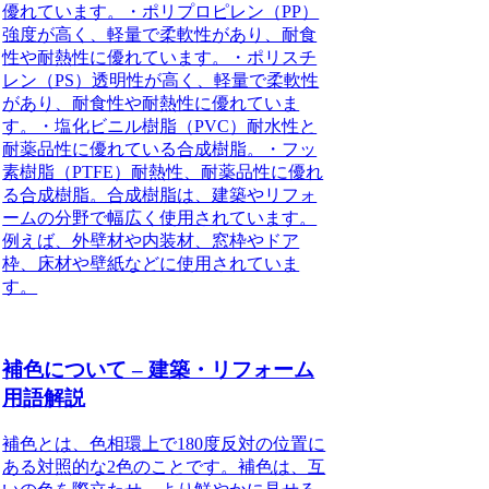
優れています。・ポリプロピレン（PP）
強度が高く、軽量で柔軟性があり、耐食
性や耐熱性に優れています。・ポリスチ
レン（PS）透明性が高く、軽量で柔軟性
があり、耐食性や耐熱性に優れていま
す。・塩化ビニル樹脂（PVC）耐水性と
耐薬品性に優れている合成樹脂。・フッ
素樹脂（PTFE）耐熱性、耐薬品性に優れ
る合成樹脂。合成樹脂は、建築やリフォ
ームの分野で幅広く使用されています。
例えば、外壁材や内装材、窓枠やドア
枠、床材や壁紙などに使用されていま
す。
補色について – 建築・リフォーム
用語解説
補色とは、色相環上で180度反対の位置に
ある対照的な2色のことです。補色は、互