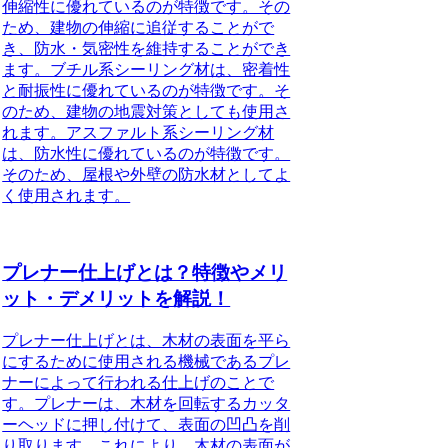
伸縮性に優れているのが特徴です。その
ため、建物の伸縮に追従することがで
き、防水・気密性を維持することができ
ます。ブチル系シーリング材は、密着性
と耐振性に優れているのが特徴です。そ
のため、建物の地震対策としても使用さ
れます。アスファルト系シーリング材
は、防水性に優れているのが特徴です。
そのため、屋根や外壁の防水材としてよ
く使用されます。
プレナー仕上げとは？特徴やメリ
ット・デメリットを解説！
プレナー仕上げとは、木材の表面を平ら
にするために使用される機械であるプレ
ナーによって行われる仕上げのことで
す。プレナーは、木材を回転するカッタ
ーヘッドに押し付けて、表面の凹凸を削
り取ります。これにより、木材の表面が