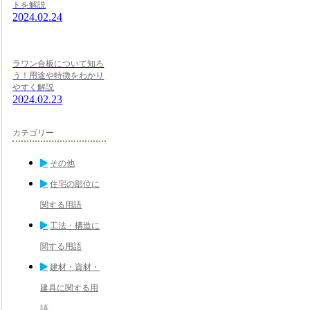
トを解説
2024.02.24
ラワン合板について知ろ
う！用途や特徴をわかり
やすく解説
2024.02.23
カテゴリー
その他
住宅の部位に
関する用語
工法・構造に
関する用語
建材・資材・
建具に関する用
語