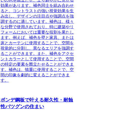
いの色を際立たせ、より鮮やかに見せる
効果があります。補色同士を組み合わせ
ると、コントラストの強い視覚効果を生
み出し、デザインの注目点や強調点を強
調するのに適しています。補色は、様々
な分野で使用されており、特に建築やリ
フォームにおいては重要な役割を果たし
ます。例えば、補色を壁と家具、または
床とカーテンに使用することで、空間を
視覚的に分割し、異なるエリアを強調す
ることができます。また、補色をアクセ
ントカラーとして使用することで、空間
の特定の要素を際立たせることができま
す。補色は、慎重に使用することで、空
間の印象を劇的に変えることができま
す。
ボンデ鋼板で叶える耐久性・耐蝕
性バツグンの住まい