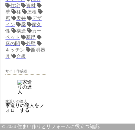
住宅
資材
壁
柱
屋根
窓
天井
デザ
イン
梁
耐久
性
構造
カー
ペット
基礎
床の間
外壁
キッチン
照明器
具
合板
サイト作成者
家造りの達人
家造りの達人をフ
ォローする
© 2024 住まい作りとリフォームに役立つ知識.