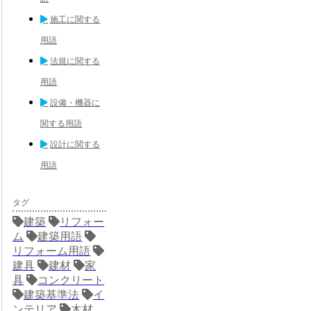
施工に関する
用語
法規に関する
用語
設備・機器に
関する用語
設計に関する
用語
タグ
建築
リフォー
ム
建築用語
リフォーム用語
建具
建材
家
具
コンクリート
建築基準法
イ
ンテリア
木材