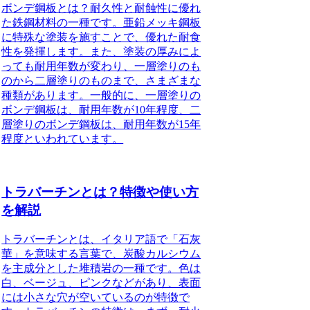
ボンデ鋼板とは？耐久性と耐蝕性に優れ
た鉄鋼材料の一種です。亜鉛メッキ鋼板
に特殊な塗装を施すことで、優れた耐食
性を発揮します。また、塗装の厚みによ
っても耐用年数が変わり、一層塗りのも
のから二層塗りのものまで、さまざまな
種類があります。一般的に、一層塗りの
ボンデ鋼板は、耐用年数が10年程度、二
層塗りのボンデ鋼板は、耐用年数が15年
程度といわれています。
トラバーチンとは？特徴や使い方
を解説
トラバーチンとは、イタリア語で「石灰
華」を意味する言葉で、炭酸カルシウム
を主成分とした堆積岩の一種です。色は
白、ベージュ、ピンクなどがあり、表面
には小さな穴が空いているのが特徴で