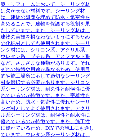
築・リフォームにおいて、シーリング材
は欠かせない材料です。シーリング材
は、建物の隙間を埋めて防水・気密性を
高めることで、建物を保護する役割を果
たしています。また、シーリング材は、
建物の美観を損なわないようにするため
の化粧材としても使用されます。シーリ
ング材には、シリコン系、アクリル系、
ウレタン系、ブチル系、アスファルト系
など、さまざまな種類があります。それ
ぞれの特徴や用途が異なるため、使用目
的や施工場所に応じて適切なシーリング
材を選択する必要があります。シリコン
系シーリング材は、耐久性と耐候性に優
れているのが特徴です。また、密着性も
高いため、防水・気密性に優れたシーリ
ング材としてよく使用されます。アクリ
ル系シーリング材は、耐候性と耐水性に
優れているのが特徴です。また、施工性
に優れているため、DIYでの施工にも適し
ています。ウレタン系シーリング材は、