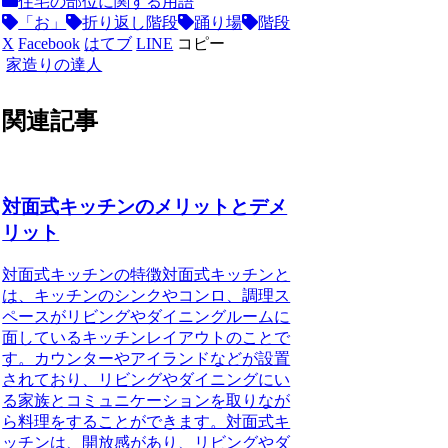
住宅の部位に関する用語
「お」
折り返し階段
踊り場
階段
X
Facebook
はてブ
LINE
コピー
家造りの達人
関連記事
対面式キッチンのメリットとデメ
リット
対面式キッチンの特徴対面式キッチンと
は、キッチンのシンクやコンロ、調理ス
ペースがリビングやダイニングルームに
面しているキッチンレイアウトのことで
す。カウンターやアイランドなどが設置
されており、リビングやダイニングにい
る家族とコミュニケーションを取りなが
ら料理をすることができます。対面式キ
ッチンは、開放感があり、リビングやダ