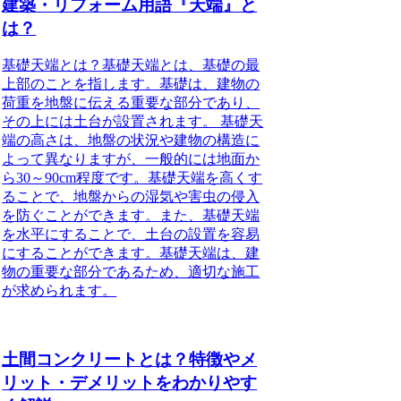
建築・リフォーム用語『天端』と
は？
基礎天端とは？基礎天端とは、基礎の最
上部のことを指します。基礎は、建物の
荷重を地盤に伝える重要な部分であり、
その上には土台が設置されます。 基礎天
端の高さは、地盤の状況や建物の構造に
よって異なりますが、一般的には地面か
ら30～90cm程度です。基礎天端を高くす
ることで、地盤からの湿気や害虫の侵入
を防ぐことができます。また、基礎天端
を水平にすることで、土台の設置を容易
にすることができます。基礎天端は、建
物の重要な部分であるため、適切な施工
が求められます。
土間コンクリートとは？特徴やメ
リット・デメリットをわかりやす