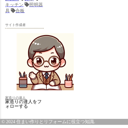
キッチン
照明器
具
合板
サイト作成者
家造りの達人
家造りの達人をフ
ォローする
© 2024 住まい作りとリフォームに役立つ知識.