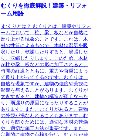
むくりを徹底解説！建築・リフォ
ーム用語
-むくりとは？-むくりとは、建築やリフォ
ームにおいて、柱、梁、板などが自然に
反り上がる現象のことです。これは、木
材の性質によるもので、木材は湿気を吸
収したり、乾燥したりすると、膨張した
り、収縮したりします。このため、木材
が柱や梁、板などの形に加工されると、
時間の経過とともに、重力や荷重によっ
て反り上がってくるのです。むくりは、
自然な現象ですが、建物の強度や美観に
影響を与えることがあります。むくりが
大きすぎると、建物の構造が弱くなった
り、雨漏りの原因になったりすることが
あります。また、むくりがあると、建物
の外観が損なわれることもあります。む
くりを防ぐためには、適切な木材の乾燥
や、適切な施工方法が重要です。また、
定期的に建物の点検を行い、むくりが発