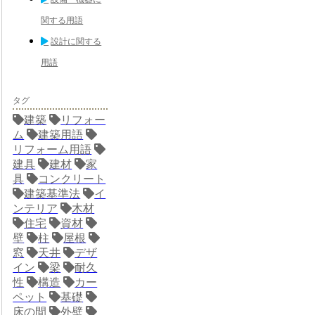
関する用語
設計に関する
用語
タグ
建築
リフォー
ム
建築用語
リフォーム用語
建具
建材
家
具
コンクリート
建築基準法
イ
ンテリア
木材
住宅
資材
壁
柱
屋根
窓
天井
デザ
イン
梁
耐久
性
構造
カー
ペット
基礎
床の間
外壁