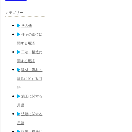
カテゴリー
その他
住宅の部位に
関する用語
工法・構造に
関する用語
建材・資材・
建具に関する用
語
施工に関する
用語
法規に関する
用語
設備・機器に