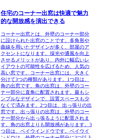
住宅のコーナー出窓は快適で魅力
的な開放感を演出できる
コーナー出窓とは、外壁のコーナー部分
に設けられた出窓のことです。多角形や
曲線を用いたデザインが多く、部屋のア
クセントになります。採光や通風を向上
させるメリットがあり、内外に幅広いレ
イアウトの可能性を広げるため、人気の
高い窓です。コーナー出窓には、大きく
分けて3つの種類があります。1つ目は、
角の出窓です。角の出窓は、外壁のコー
ナー部分に直角に配置されます。最もシ
ンプルなデザインで、設置スペースも少
なくて済みます。2つ目は、出っ張りの出
窓です。出っ張りの出窓は、外壁のコー
ナー部分から出っ張るように配置されま
す。角の出窓よりも開放感があります。3
つ目は、ベイウインドウです。ベイウイ
ンドウは、外壁のコーナー部分に3つ以上