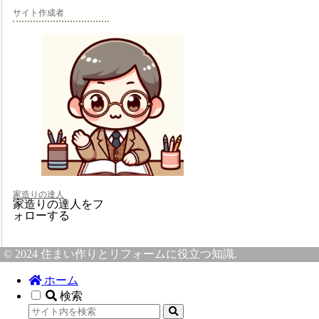
サイト作成者
家造りの達人
家造りの達人をフ
ォローする
© 2024 住まい作りとリフォームに役立つ知識.
ホーム
検索