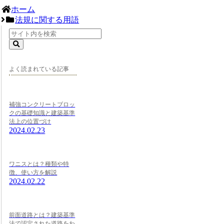
ホーム
法規に関する用語
よく読まれている記事
補強コンクリートブロッ
クの基礎知識と建築基準
法上の位置づけ
2024.02.23
ワニスとは？種類や特
徴、使い方を解説
2024.02.22
前面道路とは？建築基準
法で認定された道路をわ