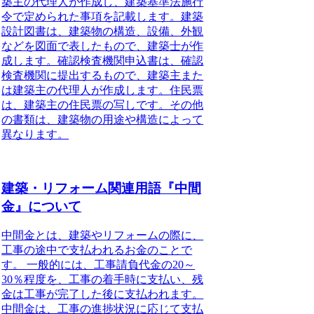
築主の代理人が作成し、建築基準法施行
令で定められた事項を記載します。建築
設計図書は、建築物の構造、設備、外観
などを図面で表したもので、建築士が作
成します。確認検査機関申込書は、確認
検査機関に提出するもので、建築主また
は建築主の代理人が作成します。住民票
は、建築主の住民票の写しです。その他
の書類は、建築物の用途や構造によって
異なります。
建築・リフォーム関連用語『中間
金』について
中間金とは、建築やリフォームの際に、
工事の途中で支払われるお金のことで
す。 一般的には、工事請負代金の20～
30％程度を、工事の着手時に支払い、残
金は工事が完了した後に支払われます。
中間金は、工事の進捗状況に応じて支払