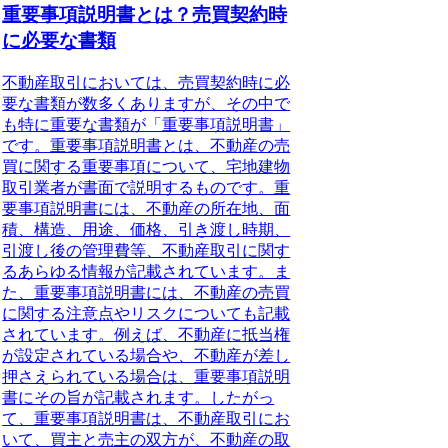
重要事項説明書とは？売買契約時
に必要な書類
不動産取引においては、売買契約時に必
要な書類が数多くありますが、その中で
も特に重要な書類が「重要事項説明書」
です。重要事項説明書とは、不動産の売
買に関する重要事項について、宅地建物
取引業者が書面で説明するものです。重
要事項説明書には、不動産の所在地、面
積、構造、用途、価格、引き渡し時期、
引渡し後の管理費等、不動産取引に関す
るあらゆる情報が記載されています。ま
た、重要事項説明書には、不動産の売買
に関する注意点やリスクについても記載
されています。例えば、不動産に抵当権
が設定されている場合や、不動産が差し
押さえられている場合は、重要事項説明
書にその旨が記載されます。したがっ
て、重要事項説明書は、不動産取引にお
いて、買主と売主の双方が、不動産の取