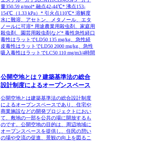
量350.59 g/mol* 融点42-44℃* 沸点153-
154℃（1.33 kPa）* 引火点110℃* 溶解度
水に難溶、アセトン、メタノール、エタ
ノールに可溶* 用途農業用殺虫剤、家庭用
殺虫剤、園芸用殺虫剤など* 毒性急性経口
毒性はラットでLD50 135 mg/kg、急性経
皮毒性はラットでLD50 2000 mg/kg、急性
吸入毒性はラットでLC50 110 mg/m3/4時間
公開空地とは？建築基準法の総合
設計制度によるオープンスペース
公開空地とは建築基準法の総合設計制度
によるオープンスペースであり、住宅や
商業施設などの開発プロジェクトにおい
て、敷地の一部を公共の場に開放するも
のです。公開空地の目的は、周辺地域に
オープンスペースを提供し、住民の憩い
の場や交流の促進、景観の向上を図るこ