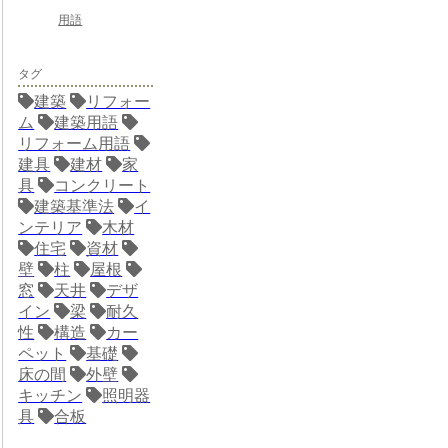
用語
タグ
建築
リフォー
ム
建築用語
リフォーム用語
建具
建材
家
具
コンクリート
建築基準法
イ
ンテリア
木材
住宅
資材
壁
柱
屋根
窓
天井
デザ
イン
梁
耐久
性
構造
カー
ペット
基礎
床の間
外壁
キッチン
照明器
具
合板