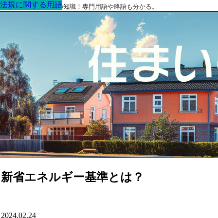
法規に関する用語
法規に関する用語
法規に関する用語
法規に関する用語
法規に関する用語
法規に関する用語
法規に関する用語
最高の家を作るための知識！専門用語や略語も分かる。
新省エネルギー基準とは？
2024.02.24