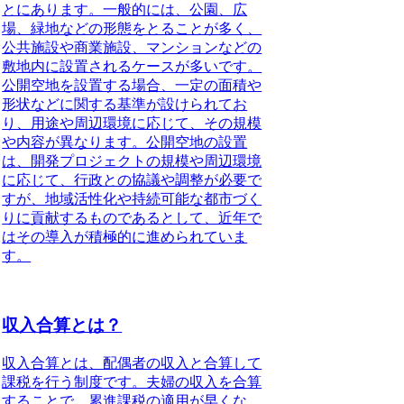
とにあります。一般的には、公園、広
場、緑地などの形態をとることが多く、
公共施設や商業施設、マンションなどの
敷地内に設置されるケースが多いです。
公開空地を設置する場合、一定の面積や
形状などに関する基準が設けられてお
り、用途や周辺環境に応じて、その規模
や内容が異なります。公開空地の設置
は、開発プロジェクトの規模や周辺環境
に応じて、行政との協議や調整が必要で
すが、地域活性化や持続可能な都市づく
りに貢献するものであるとして、近年で
はその導入が積極的に進められていま
す。
収入合算とは？
収入合算とは、配偶者の収入と合算して
課税を行う制度です。夫婦の収入を合算
することで、累進課税の適用が早くな