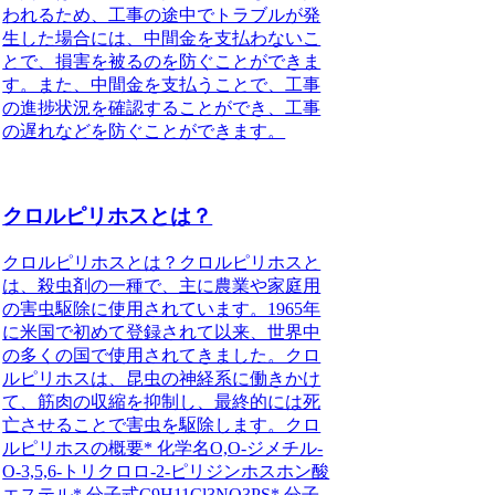
われるため、工事の途中でトラブルが発
生した場合には、中間金を支払わないこ
とで、損害を被るのを防ぐことができま
す。また、中間金を支払うことで、工事
の進捗状況を確認することができ、工事
の遅れなどを防ぐことができます。
クロルピリホスとは？
クロルピリホスとは？クロルピリホスと
は、殺虫剤の一種で、主に農業や家庭用
の害虫駆除に使用されています。1965年
に米国で初めて登録されて以来、世界中
の多くの国で使用されてきました。クロ
ルピリホスは、昆虫の神経系に働きかけ
て、筋肉の収縮を抑制し、最終的には死
亡させることで害虫を駆除します。クロ
ルピリホスの概要* 化学名O,O-ジメチル-
O-3,5,6-トリクロロ-2-ピリジンホスホン酸
エステル* 分子式C9H11Cl3NO3PS* 分子