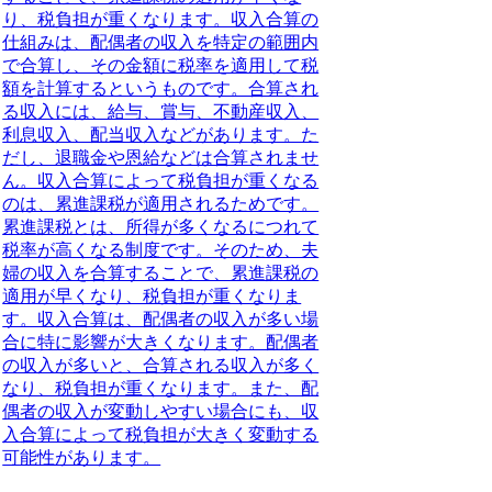
り、税負担が重くなります。収入合算の
仕組みは、配偶者の収入を特定の範囲内
で合算し、その金額に税率を適用して税
額を計算するというものです。合算され
る収入には、給与、賞与、不動産収入、
利息収入、配当収入などがあります。た
だし、退職金や恩給などは合算されませ
ん。収入合算によって税負担が重くなる
のは、累進課税が適用されるためです。
累進課税とは、所得が多くなるにつれて
税率が高くなる制度です。そのため、夫
婦の収入を合算することで、累進課税の
適用が早くなり、税負担が重くなりま
す。収入合算は、配偶者の収入が多い場
合に特に影響が大きくなります。配偶者
の収入が多いと、合算される収入が多く
なり、税負担が重くなります。また、配
偶者の収入が変動しやすい場合にも、収
入合算によって税負担が大きく変動する
可能性があります。