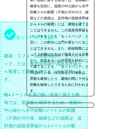
確保を目的に、道路の中心線から水平
距離２ｍの範囲（片側が川やがけ、線
路などの道路は、反対側の道路境界線
から４ｍの範囲）には、建物を建てる
ことはできません。この道路境界線を
バックすることを「セットバック」と
セットバックとは。
言い、この部分には門や塀もつくるこ
とはできません。また、斜線制限によ
って上の階になるほど後退させる必要
建築・リフォーム関連用語の「セットバ
から、段状あるいは外壁面を斜めにし
ック」とは、敷地境界線や道路境界線か
て建てることも、「セットバック」と
ら後退して建物を建てることを意味しま
呼ばれている。住宅街などの場合は、
景観を確保したり、建物の間に十分な
す。
距離を確保したりするために行われま
す。
幅4メートル未満の狭い道路に接する敷
地では、道路幅を確保するため、道路の
中心線から水平距離2メートルの範囲
（片側が川や崖、線路などの道路は、反
対側の道路境界線から4メートルの範