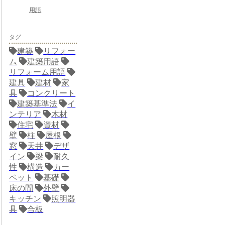
用語
タグ
建築
リフォー
ム
建築用語
リフォーム用語
建具
建材
家
具
コンクリート
建築基準法
イ
ンテリア
木材
住宅
資材
壁
柱
屋根
窓
天井
デザ
イン
梁
耐久
性
構造
カー
ペット
基礎
床の間
外壁
キッチン
照明器
具
合板