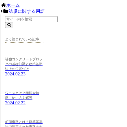
ホーム
法規に関する用語
よく読まれている記事
補強コンクリートブロッ
クの基礎知識と建築基準
法上の位置づけ
2024.02.23
ワニスとは？種類や特
徴、使い方を解説
2024.02.22
前面道路とは？建築基準
法で認定された道路をわ