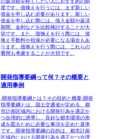
の返済額を軽くしたい人におすすめの制
度です。借換えを行うには、まず新しい
借金を申し込む必要があります。新しい
借金を申し込む際には、借入金額や返済
期間、金利などを比較検討することが大
切です。また、借換えを行う際には、借
換え手数料や担保が必要になる場合もあ
ります。借換えを行う際には、これらの
費用も考慮することが大切です。
開発指導要綱って何？その概要と
適用事例
-開発指導要綱とは？その目的と概要-開発
指導要綱とは、国土交通省が定める、都
市計画区域内における開発行為を適正か
つ合理的に誘導し、良好な都市環境の形
成を図るために必要な事項を定めた基準
です。開発指導要綱の目的は、都市計画
区域内における開発行為を適正かつ合理