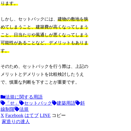
ります。
しかし、セットバックには、
建物の敷地を狭
めてしまうこと、建築費が高くなってしまう
こと、日当たりや風通しが悪くなってしまう
可能性があることなど、デメリットもありま
す。
そのため、セットバックを行う際は、上記の
メリットとデメリットを比較検討したうえ
で、慎重な判断を下すことが重要です。
法規に関する用語
「せ」
セットバック
建築用語
斜
線制限
法規
X
Facebook
はてブ
LINE
コピー
家造りの達人