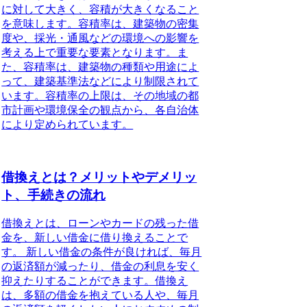
に対して大きく、容積が大きくなること
を意味します。容積率は、建築物の密集
度や、採光・通風などの環境への影響を
考える上で重要な要素となります。ま
た、容積率は、建築物の種類や用途によ
って、建築基準法などにより制限されて
います。容積率の上限は、その地域の都
市計画や環境保全の観点から、各自治体
により定められています。
借換えとは？メリットやデメリッ
ト、手続きの流れ
借換えとは、ローンやカードの残った借
金を、新しい借金に借り換えることで
す。 新しい借金の条件が良ければ、毎月
の返済額が減ったり、借金の利息を安く
抑えたりすることができます。借換え
は、多額の借金を抱えている人や、毎月