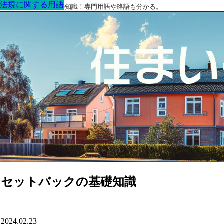
法規に関する用語
法規に関する用語
法規に関する用語
法規に関する用語
法規に関する用語
法規に関する用語
法規に関する用語
最高の家を作るための知識！専門用語や略語も分かる。
セットバックの基礎知識
2024.02.23