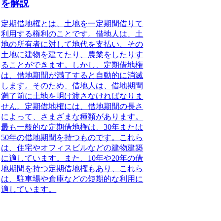
を解説
定期借地権とは、土地を一定期間借りて
利用する権利のことです。借地人は、土
地の所有者に対して地代を支払い、その
土地に建物を建てたり、農業をしたりす
ることができます。しかし、定期借地権
は、借地期間が満了すると自動的に消滅
します。そのため、借地人は、借地期間
満了前に土地を明け渡さなければなりま
せん。定期借地権には、借地期間の長さ
によって、さまざまな種類があります。
最も一般的な定期借地権は、30年または
50年の借地期間を持つものです。これら
は、住宅やオフィスビルなどの建物建築
に適しています。また、10年や20年の借
地期間を持つ定期借地権もあり、これら
は、駐車場や倉庫などの短期的な利用に
適しています。