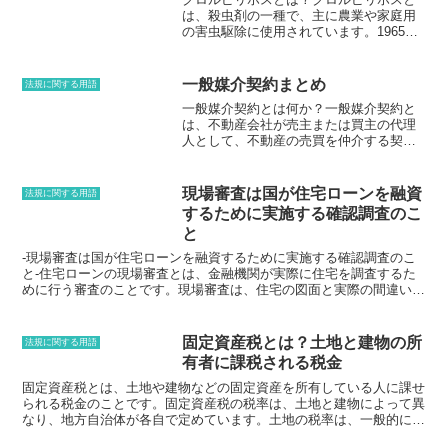
は、ローンを借り入れる際に加入するこ
は、殺虫剤の一種で、主に農業や家庭用
とが義務付けられている場合が多く、ロ
の害虫駆除に使用されています。1965年
ーンを借り入れる人の多くが加入してい
に米国で初めて登録されて以来、世界中
ます。団信に加入することで、ローン返
の多くの国で使用されてきました。クロ
済中に死亡や高度障害状態になっても、
ルピリホスは、昆虫の神経系に働きかけ
ローン残債を支払う必要がなくなるた
一般媒介契約まとめ
法規に関する用語
て、筋肉の収縮を抑制し、最終的には死
め、家族に経済的な負担をかけることを
一般媒介契約とは何か？一般媒介契約と
亡させることで害虫を駆除します。クロ
防ぐことができます。団信の保険料は、
は、不動産会社が売主または買主の代理
ルピリホスの概要* 化学名O,O-ジメチル-
ローンの金額や返済期間、年齢などによ
人として、不動産の売買を仲介する契約
O-3,5,6-トリクロロ-2-ピリジンホスホン
って異なりますが、一般的には、ローン
のことです。 売主と買主の間を取り持
酸エステル* 分子式C9H11Cl3NO3PS* 分
の金額の0.2～0.5％程度です。団信の保
ち、売買契約の成立をサポートします。
子量350.59 g/mol* 融点42-44℃* 沸点153-
険料は、ローンの返済期間中に毎月、ロ
一般媒介契約を締結すると、不動産会社
154℃（1.33 kPa）* 引火点110℃* 溶解度
現場審査は国が住宅ローンを融資
ーンと一緒に支払うことになります。団
法規に関する用語
は売主または買主の代理人となり、売買
水に難溶、アセトン、メタノール、エタ
信は、ローンを借り入れる人の多くが加
するために実施する確認調査のこ
契約の成立に向けて活動することになり
ノールに可溶* 用途農業用殺虫剤、家庭用
入している保険商品であり、ローン返済
と
ます。一般媒介契約は、売主と買主がそ
殺虫剤、園芸用殺虫剤など* 毒性急性経口
中に死亡や高度障害状態になっても、ロ
れぞれ別の不動産会社と契約を結ぶこと
毒性はラットでLD50 135 mg/kg、急性経
-現場審査は国が住宅ローンを融資するために実施する確認調査のこ
ーン残債を支払う必要がなくなるため、
も可能です。この場合、両方の不動産会
皮毒性はラットでLD50 2000 mg/kg、急
と-住宅ローンの現場審査とは、金融機関が実際に住宅を調査するた
家族に経済的な負担をかけることを防ぐ
社が協力して売買契約の成立を目指しま
性吸入毒性はラットでLC50 110 mg/m3/4
めに行う審査のことです。現場審査は、住宅の図面と実際の間違いが
ことができます。
す。
時間
ないかを確認することや、住宅の瑕疵がないかを確認するために行わ
れます。また、現場審査では、建築業者や不動産業者などとの面談が
行われることもあります。フラット35における現場審査フラット35
固定資産税とは？土地と建物の所
法規に関する用語
は、民間金融機関が住宅ローンを融資する際に利用できる制度です。
有者に課税される税金
フラット35では、金融機関が住宅ローンを融資する前に、現場審査
を必ず行うことが義務付けられています。フラット35の現場審査で
固定資産税とは、土地や建物などの固定資産を所有している人に課せ
は、住宅の図面と実際の間違いがないかを確認することや、住宅の瑕
られる税金のことです。固定資産税の税率は、土地と建物によって異
疵がないかを確認することなどが行われます。また、フラット35の
なり、地方自治体が各自で定めています。土地の税率は、一般的に
現場審査では、金融機関と住宅の購入者との面談が行われることもあ
1.4％ですが、地方自治体によってはそれ以上の税率を設定している