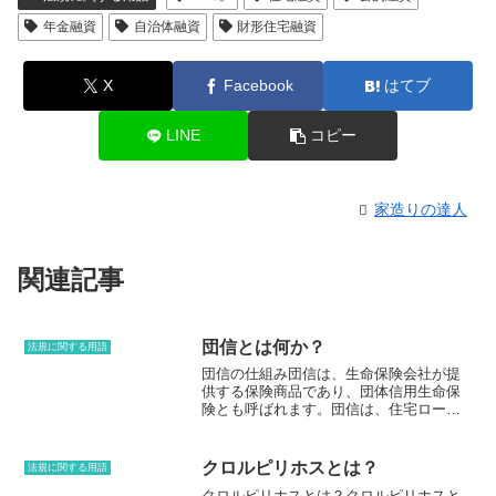
年金融資
自治体融資
財形住宅融資
X
Facebook
はてブ
LINE
コピー
家造りの達人
関連記事
団信とは何か？
法規に関する用語
団信の仕組み団信は、生命保険会社が提
供する保険商品であり、団体信用生命保
険とも呼ばれます。団信は、住宅ローン
や車のローンなどのローンを借り入れた
人が、ローン返済中に死亡したり、高度
障害状態になったりした場合に、ローン
クロルピリホスとは？
法規に関する用語
残債を保険金で弁済するものです。団信
クロルピリホスとは？クロルピリホスと