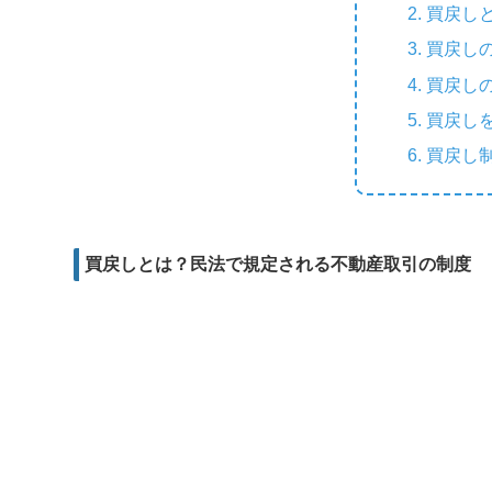
e
e
買戻し
b
i
d
r
買戻し
o
l
d
買戻し
o
i
買戻し
k
t
買戻し
買戻しとは？民法で規定される不動産取引の制度