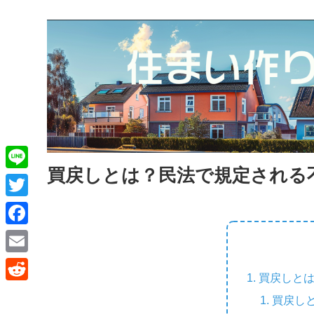
買戻しとは？民法で規定される
L
i
T
n
w
F
e
i
a
E
t
買戻しと
c
m
R
t
買戻し
e
a