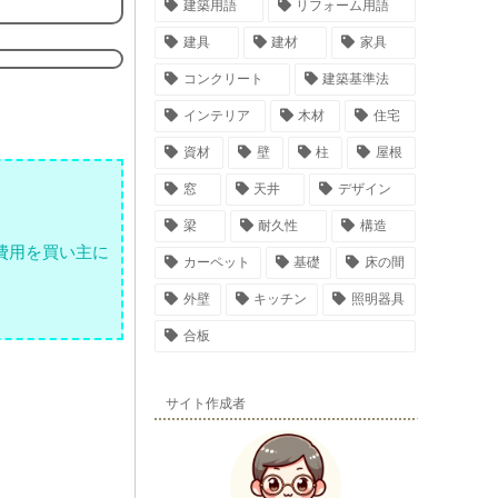
建築用語
リフォーム用語
建具
建材
家具
コンクリート
建築基準法
インテリア
木材
住宅
資材
壁
柱
屋根
窓
天井
デザイン
梁
耐久性
構造
費用を買い主に
カーペット
基礎
床の間
外壁
キッチン
照明器具
合板
サイト作成者