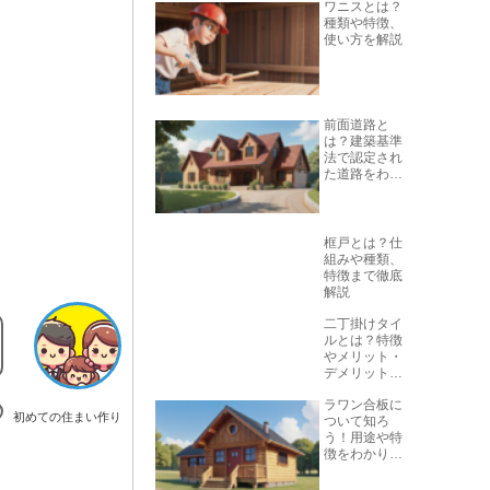
ワニスとは？
種類や特徴、
使い方を解説
前面道路と
は？建築基準
法で認定され
た道路をわか
りやすく解説
框戸とは？仕
組みや種類、
特徴まで徹底
解説
二丁掛けタイ
ルとは？特徴
やメリット・
デメリットを
解説
ラワン合板に
初めての住まい作り
ついて知ろ
う！用途や特
徴をわかりや
すく解説