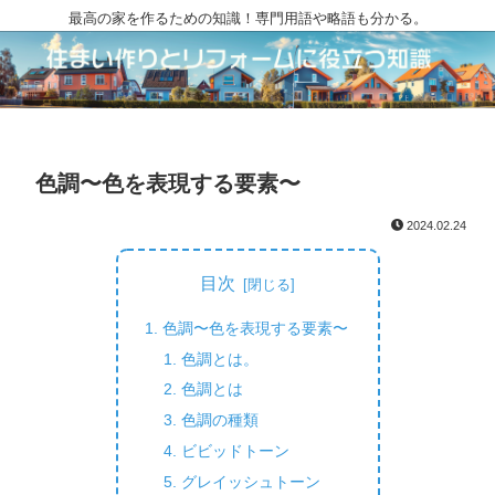
最高の家を作るための知識！専門用語や略語も分かる。
色調〜色を表現する要素〜
2024.02.24
目次
色調〜色を表現する要素〜
色調とは。
色調とは
色調の種類
ビビッドトーン
グレイッシュトーン