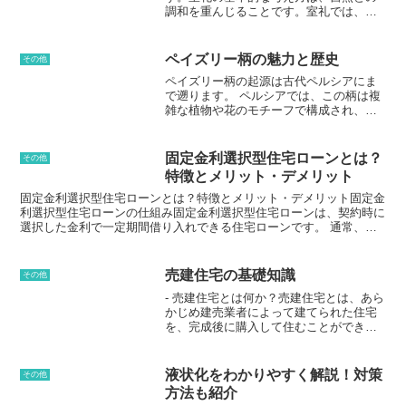
調和を重んじることです。室礼では、自
然の素材を多く使い、季節感を演出しま
す。また、室礼では、調度品をバランス
よく配置することも重要です。調度品
ペイズリー柄の魅力と歴史
その他
は、室内の空間を有効に活用し、美しく
ペイズリー柄の起源は古代ペルシアにま
見せるように配置します。室礼は、日本
で遡ります。 ペルシアでは、この柄は複
の伝統的な美意識を表現したものです。
雑な植物や花のモチーフで構成され、自
室礼は、日本人に愛され続けている文化
然の美しさを表現するために使用されて
です。
いました。この柄は、のちにインディア
ンの伝統的な生地であるカシミヤに採用
固定金利選択型住宅ローンとは？
その他
され、そこからヨーロッパに広がりまし
特徴とメリット・デメリット
た。ヨーロッパでは、ペイズリー柄は18
世紀後半から19世紀にかけて大流行し、
固定金利選択型住宅ローンとは？特徴とメリット・デメリット固定金
服飾やインテリアなど様々な分野で使用
利選択型住宅ローンの仕組み固定金利選択型住宅ローンは、契約時に
されました。ペイズリー柄がヨーロッパ
選択した金利で一定期間借り入れできる住宅ローンです。 通常、期
で流行した理由は、そのオリエンタルな
間は3年、5年、10年で、選択した期間中は金利が固定されます。期
雰囲気にあります。 当時、ヨーロッパで
間終了後、新たな金利を選択することも、そのまま適用金利を継続す
は東洋文化への関心が高まっており、ペ
ることも可能です。固定金利選択型住宅ローンの仕組みをより詳しく
売建住宅の基礎知識
その他
イズリー柄はそのエキゾチックな魅力で
説明します。まず、住宅ローンを申し込む際に、借り入れ希望額とそ
- 売建住宅とは何か？売建住宅とは、あら
多くの人々を魅了しました。また、ペイ
の返済期間を決定します。その際、3年固定、5年固定、10年固定な
かじめ建売業者によって建てられた住宅
ズリー柄は自然の美しさを表現できる柄
どの期間の中から、固定金利期間を選択します。選択した期間中は、
を、完成後に購入して住むことができる
としても人気がありました。植物や花を
金利が固定されるため、返済額が変動しません。期間終了後、新たな
住宅のことです。注文住宅と異なり、間
モチーフにしたペイズリー柄は、人々に
金利を選択することも、そのまま適用金利を継続することもできま
取りや仕様はあらかじめ決められてお
安らぎや癒しを与えてくれるのです。
す。新たな金利を選択する場合は、現在の金利水準や、今後の金利動
り、購入者はそれを選ぶことしかできま
向を考慮して、最も有利な金利を選択することが大切です。固定金利
液状化をわかりやすく解説！対策
その他
せん。しかし、その分、工期が短く、コ
選択型住宅ローンは、金利変動リスクを軽減したいという方に適した
方法も紹介
ストも抑えられるというメリットがあり
住宅ローンです。ただし、選択した期間中は金利が固定されるため、