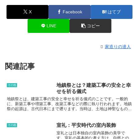
X
Facebook
はてブ
LINE
コピー
家造りの達人
関連記事
地鎮祭とは？建築工事の安全と幸
その他
せを祈る儀式
地鎮祭とは、建築工事の安全と幸せを祈る儀式のことです。一般的
に、新築工事や増築工事、改築工事などの際に執り行われます。地鎮
祭の起源は、古代日本にまで遡ります。当時は、土地は神聖なものと
され、建築工事を行う際には土地の神々に許しを求めることが必要と
考えられていました。これが地鎮祭の始まりであり、今日まで受け継
がれています。地鎮祭の具体的な内容は、地域や神社によって異なり
室礼：平安時代の室内装飾
その他
ますが、一般的には、祭壇を設けて神職が祝詞を奏上し、工事の安全
室礼とは日本独自の室内装飾の美学で
と幸せを祈願するというのが基本的な流れです。
す。室礼の基本的な考え方は、自然との