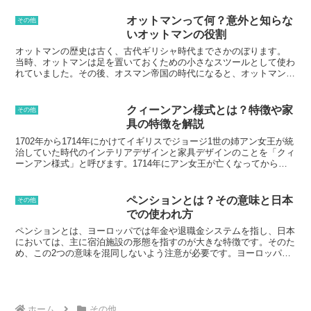
に整理することで、色を正確に表現し、
自治体によって異なります。住宅購入を検討している人は、自治体融
比較することが可能となる。マンセル表
資の情報収集を怠らず、各市町村の窓口で、融資の条件や審査基準を
オットマンって何？意外と知らな
その他
色系は、1905年にアメリカの画家兼教師
確認することが大切です。
いオットマンの役割
であるアルバート・マンセルによって考
案された。マンセルは、色を色相、明
オットマンの歴史は古く、古代ギリシャ時代までさかのぼります。
度、彩度の3つの要素から構成されるもの
当時、オットマンは足を置いておくための小さなスツールとして使わ
と定義し、それらを数値化して表現する
れていました。その後、オスマン帝国の時代になると、オットマンは
方法を開発した。色相とは、色の種類で
宮廷や富裕層の家庭で広く使われるようになりました。19世紀にな
あり、赤、オレンジ、黄、緑、青、藍、
ると、オットマンは欧米にも広まりました。 当初は足置きとして使
紫の7色相と、それらの中間色である中間
われていましたが、次第にソファやベッドの横に置かれて、腰掛けた
クィーンアン様式とは？特徴や家
その他
色相で構成される。明度とは、色の明る
り、物を置いたりするのに使われるようになりました。現代において
具の特徴を解説
さのことであり、黒から白までの範囲で
は、オットマンはさまざまなデザインやスタイルで作られており、イ
表現される。彩度とは、色の鮮やかさの
ンテリアとしても人気のあるアイテムとなっています。
1702年から1714年にかけてイギリスでジョージ1世の姉アン女王が統
ことであり、グレーから純色までの範囲
治していた時代のインテリアデザインと家具デザインのことを「クィ
で表現される。マンセル表色系は、色の
ーンアン様式」と呼びます。1714年にアン女王が亡くなってからジ
分類、比較、調合など、さまざまな目的
ョージ1世が即位しましたが、ジョージ1世が即位した1714年から
で使用されている。また、印刷、デザイ
1727年までの間も「クィーンアン様式」は続きました。なお、1688
ン、写真、テレビ、映画などの分野でも
年に起きた「名誉革命」によりジェームズ2世がオランダへ逃亡し、
ペンションとは？その意味と日本
その他
広く使用されている。
オランダからウィリアム3世がイギリスにやってきて国王になったと
での使われ方
いうプロセスを経たことから、1689年から1702年まで続いたウィリ
アム3世とメアリー2世の共同統治時代のインテリアデザインと家具
ペンションとは、ヨーロッパでは年金や退職金システムを指し、日本
デザインのことを「ウィリアム・アンド・メアリー様式」と呼んでい
においては、主に宿泊施設の形態を指すのが大きな特徴です。そのた
ます。つまり、「ウィリアム・アンド・メアリー様式」と「クィーン
め、この2つの意味を混同しないよう注意が必要です。ヨーロッパに
アン様式」は時代の前後関係で呼ばれている様式なのです。
おけるペンションは、公的年金や私的年金など、老後生活を経済的に
支えるための制度のことを指します。一方、日本のペンションは、宿
泊施設の一種で、ホテルや旅館とは異なる特徴を持っています。ペン
ションは、一般的に小規模で、オーナーやその家族が経営しているこ
とが多いです。また、ペンションでは、宿泊客に家庭的な雰囲気を提
ホーム
その他