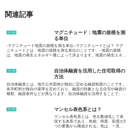
関連記事
マグニチュード：地震の規模を測
その他
る単位
-マグニチュード地震の規模を測る単位--マグニチュードとは？ マグ
ニチュードとは、地震の規模を測る単位のことです。- 地震の規模
は、地震の発生エネルギー量によって決まります。地震の発生エネル
ギー量は、地震の震源で発生する弾性波の振幅と周波数によって決ま
ります。マグニチュードは、地震の震源で発生する弾性波の振幅と周
波数を測定することで求めることができます。マグニチュードは、地
自治体融資を活用した住宅取得の
その他
震の規模を表す数値であり、地震の規模が大きいほどマグニチュード
方法
の数値が大きくなります。マグニチュードは、地震の規模を比較した
り、地震の規模を予測したりするために使用されます。
自治体融資とは、地方公共団体が独自に定める融資制度のことです。
各市町村が独自の基準を定めており、融資の対象となる住宅や融資の
種類、融資条件などが異なります。自治体融資を活用することで、住
宅購入の初期費用や金利負担を軽減することが可能です。また、融資
の対象となる住宅には、新築や中古住宅、マンションなどがあり、自
治体によっては、一定の条件を満たせば、住宅の購入価格の全額を融
マンセル表色系とは？
その他
資してくれるところもあります。自治体融資を申し込むためには、各
マンセル表色系とは、色を数値化して表
市町村の窓口で、融資の申請書を提出する必要があります。融資の申
現する体系であり、色相、明度、彩度の3
請には、所得証明書や住民票、住宅購入契約書などの書類が必要とな
つの要素から構成される。色は、一見無
ります。融資の審査には、数週間から数か月かかります。自治体融資
限にあるように思えるが、それを体系的
は、住宅購入の際に役立つ制度ですが、融資の条件や審査基準などは