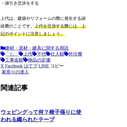
・値引き交渉をする
上代は、建築やリフォームの際に発生する諸
経費のことです。
上代を交渉する際には、上
記のポイントに注意しましょう。
建材・資材・建具に関する用語
「じ」
上代
下代
仕入額
外注費
工事金額
物品の定価
X
Facebook
はてブ
LINE
コピー
家造りの達人
関連記事
ウェビングって何？椅子張りに使
われる織られたテープ