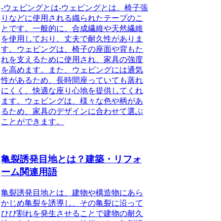
-ウェビングとは-ウェビングとは、椅子張
りなどに使用される織られたテープのこ
とです。一般的に、合成繊維や天然繊維
を使用しており、丈夫で耐久性がありま
す。ウェビングは、椅子の座面や背もた
れを支えるために使用され、家具の強度
を高めます。また、ウェビングには通気
性があるため、長時間座っていても蒸れ
にくく、快適な座り心地を提供してくれ
ます。ウェビングは、様々な色や柄があ
るため、家具のデザインに合わせて選ぶ
ことができます。
亀裂誘発目地とは？建築・リフォ
ーム関連用語
亀裂誘発目地とは、建物や構造物にあら
かじめ亀裂を誘導し、その亀裂に沿って
ひび割れを発生させることで建物の耐久