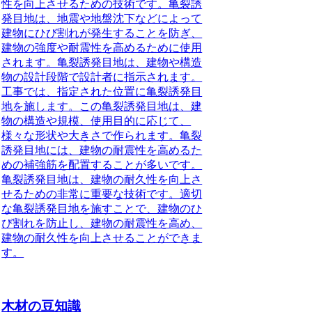
性を向上させるための技術です。亀裂誘
発目地は、地震や地盤沈下などによって
建物にひび割れが発生することを防ぎ、
建物の強度や耐震性を高めるために使用
されます。亀裂誘発目地は、建物や構造
物の設計段階で設計者に指示されます。
工事では、指定された位置に亀裂誘発目
地を施します。この亀裂誘発目地は、建
物の構造や規模、使用目的に応じて、
様々な形状や大きさで作られます。亀裂
誘発目地には、建物の耐震性を高めるた
めの補強筋を配置することが多いです。
亀裂誘発目地は、建物の耐久性を向上さ
せるための非常に重要な技術です。適切
な亀裂誘発目地を施すことで、建物のひ
び割れを防止し、建物の耐震性を高め、
建物の耐久性を向上させることができま
す。
木材の豆知識