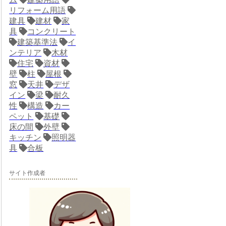
リフォーム用語
建具
建材
家
具
コンクリート
建築基準法
イ
ンテリア
木材
住宅
資材
壁
柱
屋根
窓
天井
デザ
イン
梁
耐久
性
構造
カー
ペット
基礎
床の間
外壁
キッチン
照明器
具
合板
サイト作成者