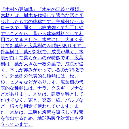
「木材の豆知識」「木材の定義と種類」
木材とは、樹木を伐採して適当な形に切
り出したものの総称です。主成分はセル
ロースで、固く、比較的強くて加工しや
すいことから、昔から建築材料として利
用されてきました。木材には、大きく分
けて針葉樹と広葉樹の2種類があります。
針葉樹は、葉が針状で、成長が早く、木
肌が白くて柔らかいのが特徴です。広葉
樹は、葉が大きな一枚の葉で、成長が遅
く、木肌が赤みがかっているのが特徴で
す。針葉樹の代表的な種類には、松、
杉、ヒノキなどがあります。広葉樹の代
表的な種類には、ナラ、クヌギ、ブナな
どがあります。木材は、建築材料として
だけでなく、家具、楽器、紙、パルプな
ど、様々な用途で使われています。ま
た、木材は、二酸化炭素を吸収して酸素
を放出するため、地球温暖化対策にも役
立っています。