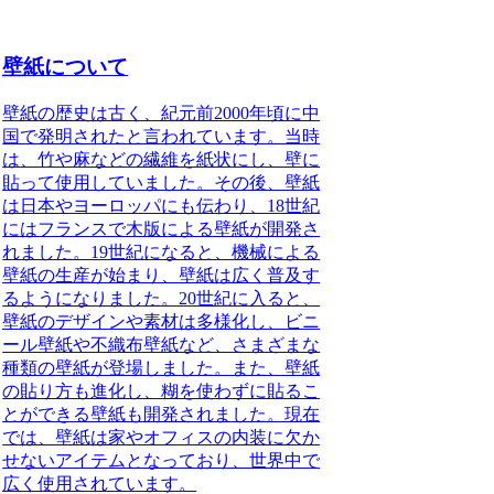
壁紙について
壁紙の歴史は古く、紀元前2000年頃に中
国で発明されたと言われています。当時
は、竹や麻などの繊維を紙状にし、壁に
貼って使用していました。その後、壁紙
は日本やヨーロッパにも伝わり、18世紀
にはフランスで木版による壁紙が開発さ
れました。19世紀になると、機械による
壁紙の生産が始まり、壁紙は広く普及す
るようになりました。20世紀に入ると、
壁紙のデザインや素材は多様化し、ビニ
ール壁紙や不織布壁紙など、さまざまな
種類の壁紙が登場しました。また、壁紙
の貼り方も進化し、糊を使わずに貼るこ
とができる壁紙も開発されました。現在
では、壁紙は家やオフィスの内装に欠か
せないアイテムとなっており、世界中で
広く使用されています。