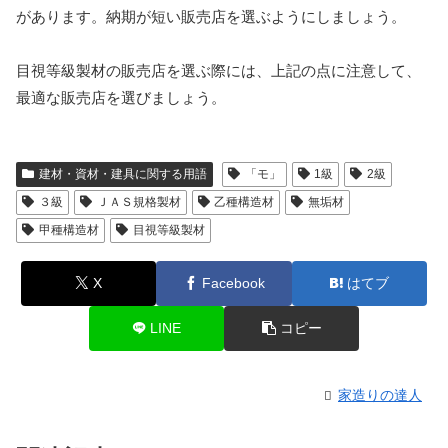
があります。納期が短い販売店を選ぶようにしましょう。
目視等級製材の販売店を選ぶ際には、上記の点に注意して、
最適な販売店を選びましょう。
建材・資材・建具に関する用語
「モ」
1級
2級
３級
ＪＡＳ規格製材
乙種構造材
無垢材
甲種構造材
目視等級製材
X
Facebook
はてブ
LINE
コピー
家造りの達人