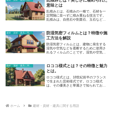
乱積みとは？美しさに秘められた
の一部にもなります。部屋の雰囲気に合
確保され、人々が安全に避難することが
意味とは
ったデザインのものを選ぶと、より快適
できます。防火戸の特徴としては、耐火
乱積みとは、石積みの一種で、石材を一
に過ごすことができます。リビングに置
性能が高いことです。 防火戸は、耐火性
定間隔に並べずに積み重ねる技法です。
く場合は、ソファとのコーディネートも
能に応じて様々な等級があり、耐火性能
乱積みは、自然石や割栗石、玉石など、
考慮しましょう。イージーチェアを選ぶ
が高い防火戸は、長時間にわたって火災
様々な種類の石材を使用して行われま
もう一つのポイントは、機能性です。リ
を防ぐことができます。また、防火戸
す。乱積みの歴史は古く、古代ギリシャ
クライニング機能や、オットマン付きの
は、通常、金属製または非金属製の材料
時代から行われていたと言われていま
ものなど、さまざまな機能を備えたイー
でできており、強度が高いため、簡単に
防湿気密フィルムとは？特徴や施
建材・資材・建具に関する用語
す。日本には、平安時代頃に中国から伝
ジーチェアがあります。自分の生活スタ
破損することはありません。さらに、防
工方法を解説
わり、庭園や城郭、寺院など様々な建築
イルに合わせて、必要な機能を備えたも
火戸は、様々なデザインやカラーバリエ
物に使用されてきました。乱積みの特徴
のを選びましょう。また、イージーチェ
防湿気密フィルムとは、建物に発生する
ーションがあるので、建物の外観に合わ
は、石材を積み重ねる際にモルタルやセ
アはカバーリングタイプのものも多く、
湿気や空気などを遮断するために使用さ
せて選ぶことができます。
メントなどの接着剤を使用しないことで
洗濯機で丸洗いできるものもあります。
れるフィルムのことです。湿気や空気の
す。そのため、石材と石材の間に隙間が
お手入れのしやすさも考慮して選びまし
遮断によって、建物の耐久性向上や省エ
生じ、自然な風合いと味わいのある仕上
ょう。
ネルギー化を実現できます。また、カビ
がりになります。また、乱積みは、石材
やダニの発生を抑える効果もあります。
ロココ様式とは？その特徴と魅力
建材・資材・建具に関する用語
の形状や色、大きさなどをランダムに組
防湿気密フィルムの特徴としては、湿気
とは。
み合わせるので、同じ乱積みが二つと存
や空気の遮断性が高いことが挙げられま
在しません。乱積みの美しさは、その自
す。これにより、建物内の湿気や空気を
ロココ様式とは、18世紀前半のフランス
然な風合いと、石材の形状や色、大きさ
遮断して結露やカビの発生を抑えること
で生まれた芸術様式です。ロココ様式
などの組み合わせによるものです。ま
ができます。また、耐候性や耐久性に優
は、その優美さと華麗さで知られてお
た、乱積みの隙間から植物が自生した
れていることも特徴の一つです。紫外線
り、家具、絵画、彫刻、建築など、様々
り、コケが生えたりすることで、さらに
や熱、湿気などによる劣化に強く、長期
な分野で取り入れられました。ロココ様
風合いが増します。乱積みに使用される
間にわたって使用することが可能です。
式は、曲線的なフォルムや、花や植物な
石材は、耐久性が高く、長期間にわたっ
さらに、施工性が良いことも特徴として
どの自然をモチーフにした装飾が特徴で
てその美しさを保つことができます。
挙げられます。特殊な工具等を必要とせ
す。また、ロココ様式は、淡いパステル
ホーム
建材・資材・建具に関する用語
ず、簡単に施工することができます。
カラーを多用しており、優美でエレガン
トな雰囲気を醸し出しています。ロココ