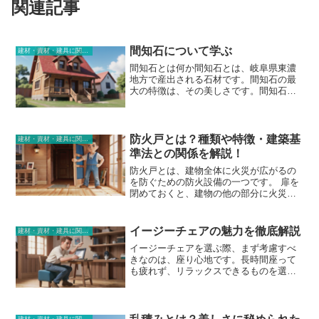
関連記事
間知石について学ぶ
建材・資材・建具に関する用語
間知石とは何か間知石とは、岐阜県東濃
地方で産出される石材です。間知石の最
大の特徴は、その美しさです。間知石
は、白色を基調とした石材で、その表面
には、まるで流水が流れたかのように模
様が描かれています。この模様は、間知
石の成分である石灰岩が、長年にわたっ
防火戸とは？種類や特徴・建築基
建材・資材・建具に関する用語
て浸食されてできたものです。間知石
準法との関係を解説！
は、その美しさから、古くから石材とし
防火戸とは、建物全体に火災が広がるの
て利用されてきました。間知石は、岐阜
を防ぐための防火設備の一つです。 扉を
県東濃地方の多くの公共施設や民家に使
閉めておくと、建物の他の部分に火災が
用されています。また、間知石は、岐阜
広がるのを防ぐことができます。防火戸
県外でも、東京国立博物館や京都御所な
は、通常、金属製または非金属製の材料
ど、数多くの有名な建造物に使用されて
でできており、耐火性能に応じて様々な
います。
イージーチェアの魅力を徹底解説
建材・資材・建具に関する用語
等級があります。防火戸の役割は、火災
イージーチェアを選ぶ際、まず考慮すべ
が発生したときに、延焼を防ぎ、火災を
きなのは、座り心地です。長時間座って
初期段階で抑え込むことです。これは、
も疲れず、リラックスできるものを選び
防火戸が火災の煙や熱を遮断して、火災
ましょう。座面の硬さや、背もたれや肘
が広がるのを防ぐことで行われます。ま
掛けの角度など、自分が一番くつろげる
た、防火戸は、避難経路を確保するため
ポジションをとれるものを探しましょ
にも使用されます。火災が発生したとき
う。また、 イージーチェアはインテリア
に、防火戸を閉めておくと、避難経路が
建材・資材・建具に関する用語