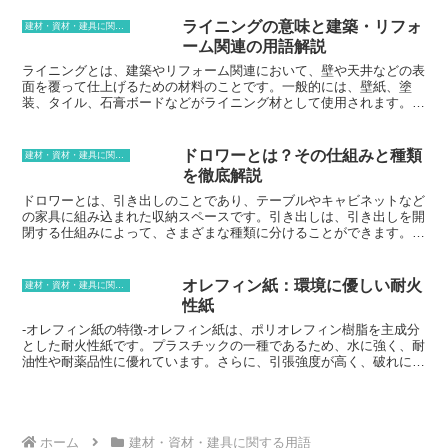
ンス性に優れているため、長く愛用した
材として使用されることが多く、そのデザイン性と機能性から、近年
い方にもおすすめです。
人気が高まっています。小口平タイルは、レンガとよく似た外観をし
ライニングの意味と建築・リフォ
建材・資材・建具に関する用語
ていますが、レンガとは異なる特徴を持っています。レンガは粘土を
ーム関連の用語解説
焼成して作られますが、小口平タイルは粘土を平らに伸ばして焼成し
て作られます。また、レンガよりも薄く、軽量であるため、施工が容
ライニングとは、建築やリフォーム関連において、壁や天井などの表
易です。さらに、小口平タイルは表面が滑らかなため、汚れが付きに
面を覆って仕上げるための材料のことです。一般的には、壁紙、塗
くく、メンテナンスが容易です。
装、タイル、石膏ボードなどがライニング材として使用されます。ラ
イニング材には、美観を損なう傷や汚れを隠す、断熱性を高める、防
音性を高めるなどの効果があります。また、ライニング材を張り替え
ると、部屋の雰囲気を一新することができるため、リフォームにも最
ドロワーとは？その仕組みと種類
建材・資材・建具に関する用語
適です。ライニング材には、さまざまな種類がありますが、最も一般
を徹底解説
的なのは壁紙です。壁紙は、比較的安価で施工が簡単なため、DIYで
も取り付けることができます。また、壁紙には、さまざまなデザイン
ドロワーとは、引き出しのことであり、テーブルやキャビネットなど
やカラーバリエーションがあり、部屋の雰囲気に合わせて選ぶことが
の家具に組み込まれた収納スペースです。引き出しは、引き出しを開
できます。塗装もまた、一般的なライニング材のひとつです。塗装
閉する仕組みによって、さまざまな種類に分けることができます。ド
は、壁紙よりも耐久性が高く、汚れにくいため、水まわりや湿気の多
ロワーの基礎知識として、その仕組みと種類を解説します。ドロワー
い場所におすすめです。また、塗装は、壁紙よりも自由なデザインが
の仕組みは、引き出しを開閉する際に、レールとスライドによって滑
可能で、世界にひとつだけのオリジナル空間を演出することができま
らかに動作するように設計されています。レールは、引き出しの側面
オレフィン紙：環境に優しい耐火
建材・資材・建具に関する用語
す。
に取り付けられた金属製の棒で、スライドは、引き出しの底に取り付
性紙
けられた金属製の板です。引き出しを開閉すると、レールとスライド
が滑り合い、引き出しがスムーズに動作します。ドロワーの種類は、
-オレフィン紙の特徴-オレフィン紙は、ポリオレフィン樹脂を主成分
大きく分けて、スライド式とローラー式の2種類があります。スライ
とした耐火性紙です。プラスチックの一種であるため、水に強く、耐
ド式は、レールとスライドによって引き出しを開閉する仕組みで、ロ
油性や耐薬品性に優れています。さらに、引張強度が高く、破れにく
ーラー式は、引き出しの底にローラーを取り付けて、引き出しを開閉
いという特徴があります。オレフィン紙は、その耐火性に優れている
する仕組みです。スライド式は、スムーズな動作で開閉できるのが特
ことから、建築材料として使用されることが多いです。火災が発生し
徴で、ローラー式は、比較的安価で、耐久性に優れているのが特徴で
ても燃え広がりにくく、有毒ガスを発生させないので、安全に使用す
す。ドロワーは、家具の収納スペースを確保するのに役立ちます。引
ることができます。また、オレフィン紙は、その耐水性と耐油性か
き出しを開けることで、簡単に収納物を出し入れすることができ、家
ら、食品包装材料としても使用されることがあります。食品を湿気や
ホーム
建材・資材・建具に関する用語