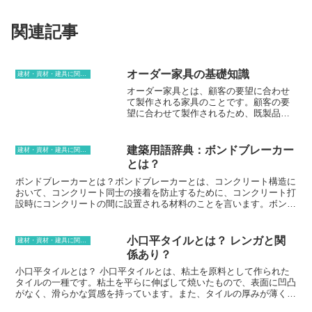
関連記事
オーダー家具の基礎知識
建材・資材・建具に関する用語
オーダー家具とは、顧客の要望に合わせ
て製作される家具のことです。顧客の要
望に合わせて製作されるため、既製品に
はないデザインや機能を実現することが
できます。 オーダー家具の主な利点は、
以下の通りです。* -デザインの自由度が
建築用語辞典：ボンドブレーカー
建材・資材・建具に関する用語
高い- 顧客の要望に合わせてデザインする
とは？
ため、既製品にはないデザインや機能を
実現することができます。* -品質が高い-
ボンドブレーカーとは？ボンドブレーカーとは、コンクリート構造に
オーダー家具は、熟練の職人が手作業で
おいて、コンクリート同士の接着を防止するために、コンクリート打
製作するため、品質が高いです。* -耐久
設時にコンクリートの間に設置される材料のことを言います。ボンド
性が高い- オーダー家具は、高品質な材料
ブレーカーは、コンクリート同士が接着しないようにすることで、コ
を使用し、熟練の職人が手作業で製作す
ンクリートのひび割れを防止したり、コンクリート構造物の解体時に
るため、耐久性が高いです。* -メンテナ
おける解体作業を容易にしたりする役割を果たしています。ボンドブ
小口平タイルとは？ レンガと関
建材・資材・建具に関する用語
ンスがしやすい- オーダー家具は、高品質
レーカーには、防水シート、アスファルトフェルト、ポリエチレンシ
係あり？
な材料を使用し、熟練の職人が手作業で
ートなどが使用されます。
製作するため、メンテナンスがしやすい
小口平タイルとは？ 小口平タイルとは、粘土を原料として作られた
です。 オーダー家具は、既製品にはない
タイルの一種です。粘土を平らに伸ばして焼いたもので、表面に凹凸
デザインや機能を実現したい方におすす
がなく、滑らかな質感を持っています。また、タイルの厚みが薄く、
めです。 また、品質や耐久性、メンテナ
軽量で扱いやすい特徴があります。小口平タイルは、壁や床の仕上げ