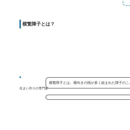
e
e
b
i
d
r
o
l
d
o
横繁障子とは？
i
k
t
横繁障子とは、横向きの桟が多く組まれた障子のこ
住まい作りの専門家