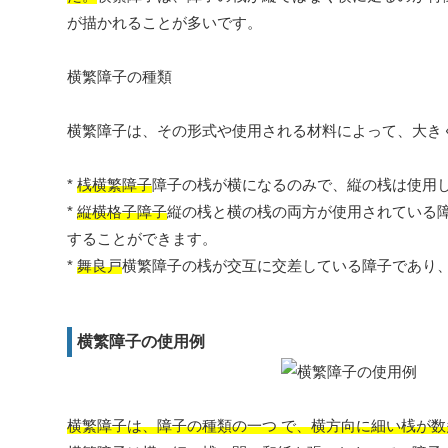
が描かれることが多いです。
横繁障子の種類
横繁障子は、その形式や使用される材料によって、大き
*
桟横繁障子
障子の桟が横になるのみで、縦の桟は使用
*
縦横格子障子
縦の桟と横の桟の両方が使用されている
することができます。
*
舞良戸
横繁障子の桟が交互に交差している障子であり
横繁障子の使用例
横繁障子は、障子の種類の一つ で、横方向に細い桟が