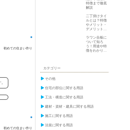
特徴まで徹底
解説
二丁掛けタイ
ルとは？特徴
やメリット・
デメリットを
解説
ラワン合板に
ついて知ろ
う！用途や特
初めての住まい作り
徴をわかりや
すく解説
カテゴリー
その他
す。
住宅の部位に関する用語
工法・構造に関する用語
建材・資材・建具に関する用語
施工に関する用語
法規に関する用語
初めての住まい作り