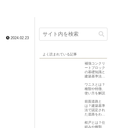
2024.02.23
よく読まれている記事
補強コンクリ
ートブロック
の基礎知識と
建築基準法上
の位置づけ
ワニスとは？
種類や特徴、
使い方を解説
前面道路と
は？建築基準
法で認定され
た道路をわか
りやすく解説
框戸とは？仕
組みや種類、