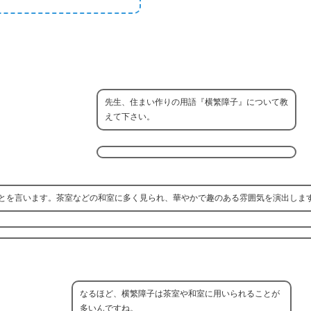
先生、住まい作りの用語『横繁障子』について教
えて下さい。
とを言います。茶室などの和室に多く見られ、華やかで趣のある雰囲気を演出しま
なるほど、横繁障子は茶室や和室に用いられることが
多いんですね。