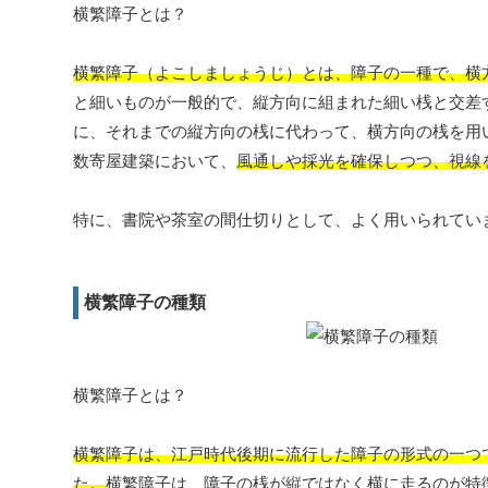
横繁障子とは？
横繁障子（よこしましょうじ）とは、障子の一種で、横
と細いものが一般的で、縦方向に組まれた細い桟と交差
に、それまでの縦方向の桟に代わって、横方向の桟を用
数寄屋建築において、
風通しや採光を確保しつつ、視線
特に、書院や茶室の間仕切りとして、よく用いられてい
横繁障子の種類
横繁障子とは？
横繁障子は、江戸時代後期に流行した障子の形式の一つ
た。
横繁障子は、障子の桟が縦ではなく横に走るのが特