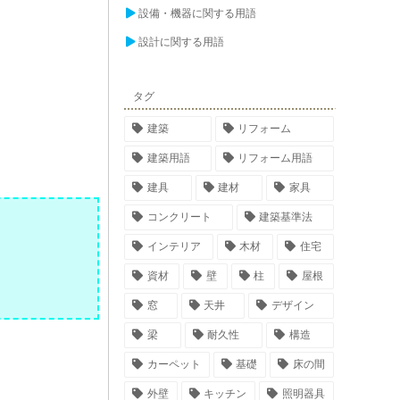
設備・機器に関する用語
設計に関する用語
タグ
建築
リフォーム
建築用語
リフォーム用語
建具
建材
家具
コンクリート
建築基準法
インテリア
木材
住宅
資材
壁
柱
屋根
窓
天井
デザイン
梁
耐久性
構造
カーペット
基礎
床の間
外壁
キッチン
照明器具