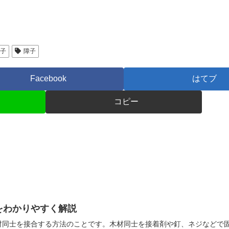
障子
障子
Facebook
はてブ
コピー
をわかりやすく解説
材同士を接合する方法のことです。木材同士を接着剤や釘、ネジなどで