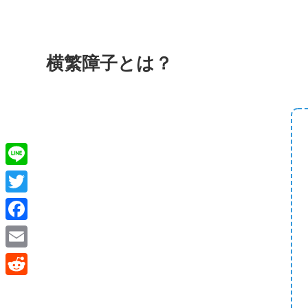
横繁障子とは？
L
i
T
n
w
F
e
i
a
E
t
c
m
R
t
e
a