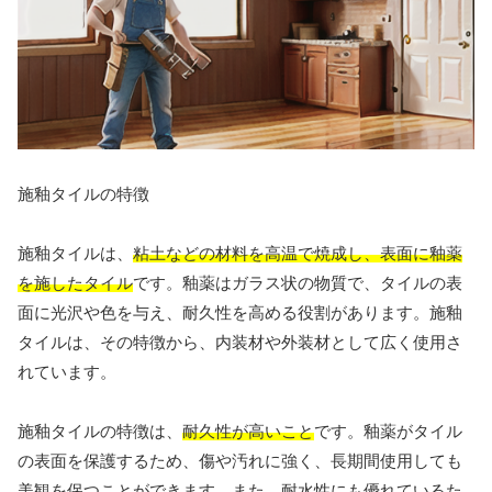
施釉タイルの特徴
施釉タイルは、
粘土などの材料を高温で焼成し、表面に釉薬
を施したタイル
です。釉薬はガラス状の物質で、タイルの表
面に光沢や色を与え、耐久性を高める役割があります。施釉
タイルは、その特徴から、内装材や外装材として広く使用さ
れています。
施釉タイルの特徴は、
耐久性が高いこと
です。釉薬がタイル
の表面を保護するため、傷や汚れに強く、長期間使用しても
美観を保つことができます。また、
耐水性にも優れている
た