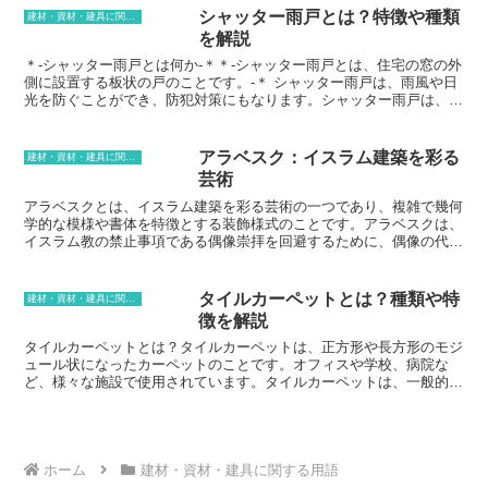
度が高く、耐腐食性に優れているため、建築材料として広く使用され
シャッター雨戸とは？特徴や種類
建材・資材・建具に関する用語
ています。FRPは、屋根材、外壁材、照明器具、浴槽、流し台、ボー
を解説
トなどの製造に使用されています。ポリエステル樹脂は、硬化剤と混
合して使用されます。硬化剤を加えると、ポリエステル樹脂は硬化し
＊-シャッター雨戸とは何か-＊＊-シャッター雨戸とは、住宅の窓の外
て固まります。硬化時間は、硬化剤の量や温度によって異なります。
側に設置する板状の戸のことです。-＊ シャッター雨戸は、雨風や日
ポリエステル樹脂は、常温で硬化するものと、加熱して硬化するもの
光を防ぐことができ、防犯対策にもなります。シャッター雨戸は、一
があります。常温で硬化するものには、アクリル酸ポリエステル樹脂
般的に金属製または樹脂製でできており、手動または電動で開閉でき
やイソフタル酸ポリエステル樹脂があります。加熱して硬化するもの
ます。手動で開閉するシャッター雨戸は、シャッター本体を上下にス
には、ビニルエステル樹脂やエポキシ樹脂があります。
ライドさせて開閉します。電動で開閉するシャッター雨戸は、リモコ
アラベスク：イスラム建築を彩る
建材・資材・建具に関する用語
ン操作でシャッター本体を上下にスライドさせて開閉します。＊-シ
芸術
ャッター雨戸には、以下のような特徴があります。-＊* 雨風や日光を
防ぐことができる* 防犯対策になる* 断熱効果がある* プライバシー
アラベスクとは、イスラム建築を彩る芸術の一つであり、複雑で幾何
を保護できる
学的な模様や書体を特徴とする装飾様式のことです。アラベスクは、
イスラム教の禁止事項である偶像崇拝を回避するために、偶像の代わ
りに使用されることが多く、モスクや宮殿などの建築物の壁や天井、
床など、様々な場所で使用されています。アラベスクのデザインは、
植物や動物、幾何学模様など、さまざまなモチーフからなり、それら
タイルカーペットとは？種類や特
建材・資材・建具に関する用語
が複雑に絡み合った美しい模様を形成しています。また、アラベスク
徴を解説
は単に装飾的な目的だけでなく、コーランの教えを視覚的に表現する
役割も果たしており、イスラム建築における重要な要素となっていま
タイルカーペットとは？タイルカーペットは、正方形や長方形のモジ
す。
ュール状になったカーペットのことです。オフィスや学校、病院な
ど、様々な施設で使用されています。タイルカーペットは、一般的な
ロール状のカーペットと比較して、施工が容易で、メンテナンス性に
優れています。また、デザインのバリエーションが豊富で、様々な空
間の雰囲気に合わせて選ぶことができます。
ホーム
建材・資材・建具に関する用語