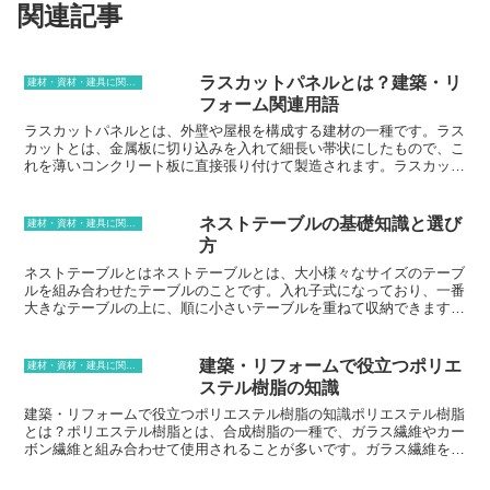
関連記事
ラスカットパネルとは？建築・リ
建材・資材・建具に関する用語
フォーム関連用語
ラスカットパネルとは、外壁や屋根を構成する建材の一種です。ラス
カットとは、金属板に切り込みを入れて細長い帯状にしたもので、こ
れを薄いコンクリート板に直接張り付けて製造されます。ラスカット
パネルは、軽くて強度が高く、耐火性や耐震性に優れているのが特徴
です。また、意匠性にも優れており、さまざまなデザインのバリエー
ションがあります。そのため、建築やリフォームの分野で広く使用さ
ネストテーブルの基礎知識と選び
建材・資材・建具に関する用語
れています。
方
ネストテーブルとはネストテーブルとは、大小様々なサイズのテーブ
ルを組み合わせたテーブルのことです。入れ子式になっており、一番
大きなテーブルの上に、順に小さいテーブルを重ねて収納できます。
ネストテーブルは、スペースを有効活用できるのが大きな特徴です。
重ねて収納すれば、場所を取りません。必要な時だけ広げれば、人数
に合わせてテーブルの大きさを調節できます。また、ネストテーブル
建築・リフォームで役立つポリエ
建材・資材・建具に関する用語
は、デザイン性が高いのも魅力です。様々なデザインのネストテーブ
ステル樹脂の知識
ルがあり、お部屋の雰囲気に合わせて選ぶことができます。
建築・リフォームで役立つポリエステル樹脂の知識ポリエステル樹脂
とは？ポリエステル樹脂とは、合成樹脂の一種で、ガラス繊維やカー
ボン繊維と組み合わせて使用されることが多いです。ガラス繊維を強
化材として使用した場合には、「ガラス繊維強化プラスチック
（FRP）」と呼ばれます。ガラス繊維強化プラスチックは、軽量で強