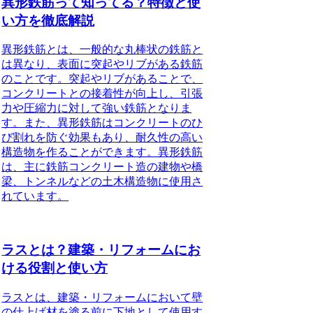
異形鉄筋って知ってる？特徴と使
い方を徹底解説
異形鉄筋とは、一般的な丸棒状の鉄筋と
は異なり、表面に突起やリブがある鉄筋
のことです。突起やリブがあることで、
コンクリートとの接着性が向上し、引張
力や圧縮力に対して強い鉄筋となりま
す。また、異形鉄筋はコンクリートのひ
び割れを防ぐ効果もあり、耐久性の高い
構造物を作ることができます。異形鉄筋
は、主に鉄筋コンクリート造の建物や橋
梁、トンネルなどの土木構造物に使用さ
れています。
ラスとは？建築・リフォームにお
ける役割と使い方
ラスとは、建築・リフォームにおいて壁
の仕上げ材を塗る前に下地として使用す