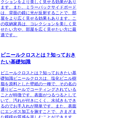
クションをより美しく見せる効果があり
ます。また、ミラーバックサイドボード
は、背面の鏡に光が反射することで、部
屋をより広く見せる効果もあります。こ
の収納家具は、コレクションを美しく見
せたい方や、部屋を広く見せたい方に最
適です。
ビニールクロスとは？知っておき
たい基礎知識
ビニールクロスとは？知っておきたい基
礎知識ビニールクロスは、塩化ビニル樹
脂を原料とした壁紙の一種で、その名の
通りビニールでコーティングされている
ことが特徴です。表面がつるつるとして
いて、汚れが付きにくく、水拭きもでき
るのでお手入れが簡単です。また、表面
にエンボス加工を施すことで、さまざま
な模様や質感を楽しむことができます。