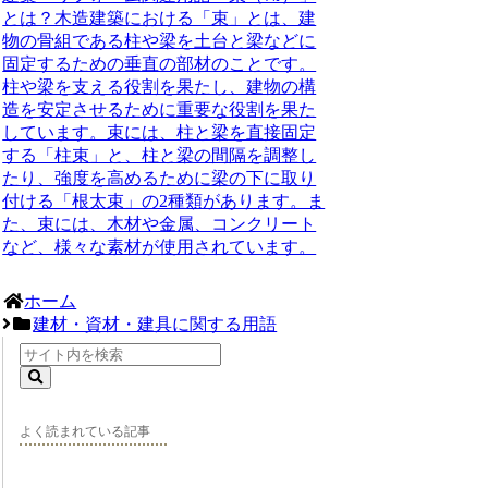
とは？木造建築における「束」とは、建
物の骨組である柱や梁を土台と梁などに
固定するための垂直の部材のことです。
柱や梁を支える役割を果たし、建物の構
造を安定させるために重要な役割を果た
しています。束には、柱と梁を直接固定
する「柱束」と、柱と梁の間隔を調整し
たり、強度を高めるために梁の下に取り
付ける「根太束」の2種類があります。ま
た、束には、木材や金属、コンクリート
など、様々な素材が使用されています。
ホーム
建材・資材・建具に関する用語
よく読まれている記事