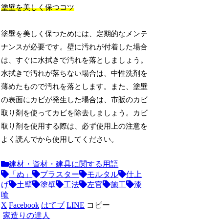
塗壁を美しく保つコツ
塗壁を美しく保つためには、定期的なメンテ
ナンスが必要です。壁に汚れが付着した場合
は、すぐに水拭きで汚れを落としましょう。
水拭きで汚れが落ちない場合は、中性洗剤を
薄めたもので汚れを落とします。また、塗壁
の表面にカビが発生した場合は、市販のカビ
取り剤を使ってカビを除去しましょう。カビ
取り剤を使用する際は、必ず使用上の注意を
よく読んでから使用してください。
建材・資材・建具に関する用語
「ぬ」
プラスター
モルタル
仕上
げ
土壁
塗壁
工法
左官
施工
漆
喰
X
Facebook
はてブ
LINE
コピー
家造りの達人