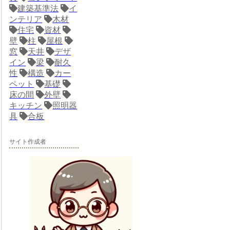
建築基準法
イ
ンテリア
木材
住宅
資材
壁
柱
屋根
窓
天井
デザ
イン
梁
耐久
性
構造
カー
ペット
基礎
床の間
外壁
キッチン
照明器
具
合板
サイト作成者