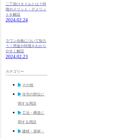
二丁掛けタイルとは？特
徴やメリット・デメリッ
トを解説
2024.02.24
ラワン合板について知ろ
う！用途や特徴をわかり
やすく解説
2024.02.23
カテゴリー
その他
住宅の部位に
関する用語
工法・構造に
関する用語
建材・資材・