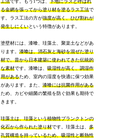
工法
です。もう1つは、
下地にラスと呼ばれ
る金網を張ってから塗り材を塗るラス工法
で
す。ラス工法の方が
強度が高く、ひび割れが
発生しにくい
という特徴があります。
塗壁材には、漆喰、珪藻土、聚楽土などがあ
ります。
漆喰は、消石灰と海砂を混ぜた塗り
材で、昔から日本建築に使われてきた伝統的
な素材
です。漆喰は、
吸湿性が高く、調湿作
用がある
ため、室内の湿度を快適に保つ効果
があります。また、
漆喰には抗菌作用がある
ため、カビや細菌の繁殖を防ぐ効果も期待で
きます。
珪藻土は、珪藻という植物性プランクトンの
化石から作られた塗り材
です。珪藻土は、
多
孔質構造を持っているため、吸湿性と断熱性