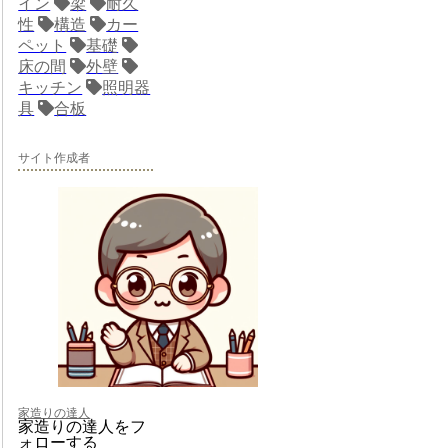
イン
梁
耐久
性
構造
カー
ペット
基礎
床の間
外壁
キッチン
照明器
具
合板
サイト作成者
家造りの達人
家造りの達人をフ
ォローする