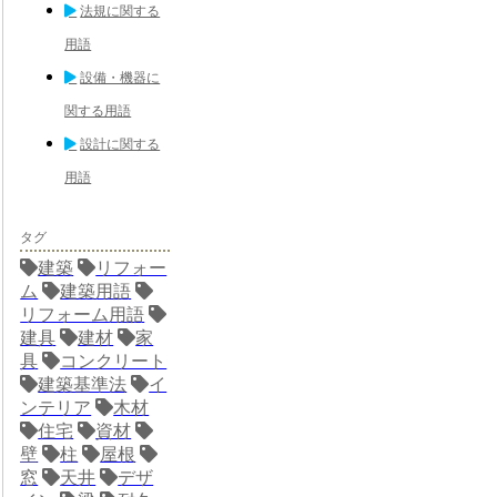
法規に関する
用語
設備・機器に
関する用語
設計に関する
用語
タグ
建築
リフォー
ム
建築用語
リフォーム用語
建具
建材
家
具
コンクリート
建築基準法
イ
ンテリア
木材
住宅
資材
壁
柱
屋根
窓
天井
デザ