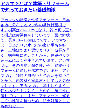
アカマツとは？建築・リフォーム
で知っておきたい基礎知識
アカマツの特徴と性質アカマツは、日本
各地に分布するマツ科の常緑針葉樹で
す。樹高は20～30mになり、幹は真っ直ぐ
で樹皮は赤褐色をしています。葉は針状
で、長さ10～15cmほどです。アカマツ
は、日当たりと水はけの良い場所を好
み、土壌はあまり選びません。成長が早
く、病害虫に強いことから、建築やリフ
ォームによく利用されています。アカマ
ツは、その強度と耐久性から、建築やリ
フォームに適した木材です。また、アカ
マツは、独特の風合いと色合いを持つこ
とから、内装材や家具材としても人気が
あります。アカマツは、加工しやすく、
釘やネジもよく効くことから、施工性に
優れています。また、アカマツは、燃え
にくい性質を持つため、防火対策として
も有効です。