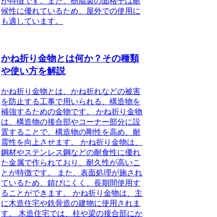
が特徴です。また、樹脂製の面格子は耐
候性に優れているため、屋外での使用に
も適しています。
かね折り金物とは何か？その種類
や使い方を解説
かね折り金物とは、かね折れなどの被害
を防止する工事で用いられる、構造物を
補強するための金物です。 かね折り金物
は、構造物の接合部やコーナー部分に設
置することで、構造物の剛性を高め、耐
震性を向上させます。 かね折り金物は、
鋼材やステンレス鋼などの耐食性に優れ
た金属で作られており、耐久性が高いこ
とが特徴です。 また、表面処理が施され
ているため、錆びにくく、長期間使用す
ることができます。 かね折り金物は、主
に木造住宅や鉄骨造の建物に使用されま
す。 木造住宅では、柱や梁の接合部にか