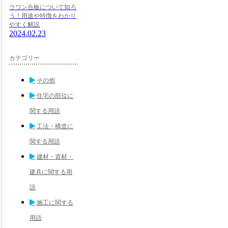
ラワン合板について知ろ
う！用途や特徴をわかり
やすく解説
2024.02.23
カテゴリー
その他
住宅の部位に
関する用語
工法・構造に
関する用語
建材・資材・
建具に関する用
語
施工に関する
用語