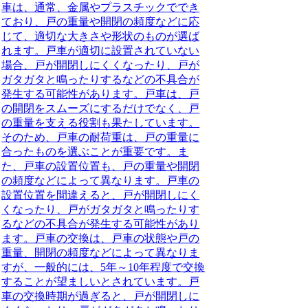
車は、通常、金属やプラスチックででき
ており、戸の重量や開閉の頻度などに応
じて、適切な大きさや形状のものが選ば
れます。戸車が適切に設置されていない
場合、戸が開閉しにくくなったり、戸が
ガタガタと鳴ったりするなどの不具合が
発生する可能性があります。戸車は、戸
の開閉をスムーズにするだけでなく、戸
の重量を支える役割も果たしています。
そのため、戸車の耐荷重は、戸の重量に
合ったものを選ぶことが重要です。ま
た、戸車の設置位置も、戸の重量や開閉
の頻度などによって異なります。戸車の
設置位置を間違えると、戸が開閉しにく
くなったり、戸がガタガタと鳴ったりす
るなどの不具合が発生する可能性があり
ます。戸車の交換は、戸車の状態や戸の
重量、開閉の頻度などによって異なりま
すが、一般的には、5年～10年程度で交換
することが望ましいとされています。戸
車の交換時期が過ぎると、戸が開閉しに