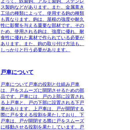
よって、鉄製鉤、アルミ製鉤、ステンレ
ス製鉤などがあります。また、金属葺き
工法の種類によって、使用する鉤の種類
も異なります。鉤は、屋根の強度や耐久
性に影響を与える重要な部材です。その
ため、使用される鉤は、強度に優れ、耐
食性に優れた素材で作られている必要が
あります。また、鉤の取り付け方法も、
しっかりと行う必要があります。
戸車について
戸車について戸車の役割と仕組み戸車
は、戸をスムーズに開閉させるための部
品です。戸車には、戸の上部に設置され
る上戸車と、戸の下部に設置される下戸
車があります。上戸車は、戸が開閉する
際に戸を支える役割を果たしており、下
戸車は、戸が開閉する際に戸をスムーズ
に移動させる役割を果たしています。戸