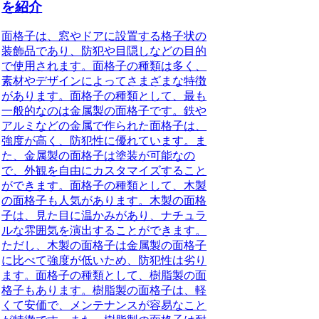
を紹介
面格子は、窓やドアに設置する格子状の
装飾品であり、防犯や目隠しなどの目的
で使用されます。面格子の種類は多く、
素材やデザインによってさまざまな特徴
があります。面格子の種類として、最も
一般的なのは金属製の面格子です。鉄や
アルミなどの金属で作られた面格子は、
強度が高く、防犯性に優れています。ま
た、金属製の面格子は塗装が可能なの
で、外観を自由にカスタマイズすること
ができます。面格子の種類として、木製
の面格子も人気があります。木製の面格
子は、見た目に温かみがあり、ナチュラ
ルな雰囲気を演出することができます。
ただし、木製の面格子は金属製の面格子
に比べて強度が低いため、防犯性は劣り
ます。面格子の種類として、樹脂製の面
格子もあります。樹脂製の面格子は、軽
くて安価で、メンテナンスが容易なこと