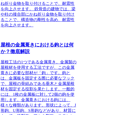
ね折り金物を取り付けることで、耐震性
を向上させます。 鉄骨造の建物では、梁
や柱の接合部にかね折り金物を取り付け
ることで、構造物の剛性を高め、耐震性
を向上させます。
屋根の金属葺きにおける鉤とは何
か？徹底解説
屋根工法の1つである金属葺き。金属製の
屋根材を使用する工法ですが、この金属
葺きに必要な部材が「鉤」です。鉤と
は、金属板を固定する際に必要なフック
で、屋根の骨組みである垂木と金属屋根
材を固定する役割を果たします。一般的
には、1枚の金属板に対して2個の鉤を使
用します。金属葺きにおける鉤には、
様々な種類があります。形状によって、J
形鉤、U形鉤、S形鉤などがあり、材質に