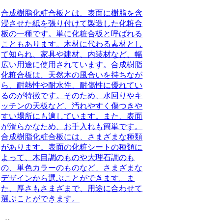
合成樹脂化粧合板とは、表面に樹脂を含
浸させた紙を張り付けて製造した化粧合
板の一種です。単に化粧合板と呼ばれる
こともあります。木材に代わる素材とし
て知られ、家具や建材、内装材など、幅
広い用途に使用されています。合成樹脂
化粧合板は、天然木の風合いを持ちなが
ら、耐熱性や耐水性、耐傷性に優れてい
るのが特徴です。そのため、水回りやキ
ッチンの天板など、汚れやすく傷つきや
すい場所にも適しています。また、表面
が滑らかなため、お手入れも簡単です。
合成樹脂化粧合板には、さまざまな種類
があります。表面の化粧シートの種類に
よって、木目調のものや大理石調のも
の、単色カラーのものなど、さまざまな
デザインから選ぶことができます。ま
た、厚さもさまざまで、用途に合わせて
選ぶことができます。