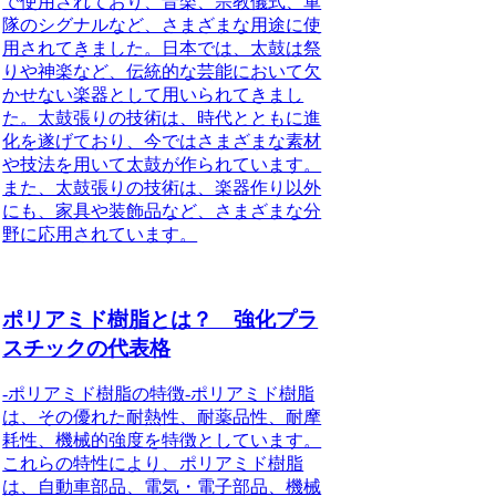
で使用されており、音楽、宗教儀式、軍
隊のシグナルなど、さまざまな用途に使
用されてきました。日本では、太鼓は祭
りや神楽など、伝統的な芸能において欠
かせない楽器として用いられてきまし
た。太鼓張りの技術は、時代とともに進
化を遂げており、今ではさまざまな素材
や技法を用いて太鼓が作られています。
また、太鼓張りの技術は、楽器作り以外
にも、家具や装飾品など、さまざまな分
野に応用されています。
ポリアミド樹脂とは？ 強化プラ
スチックの代表格
-ポリアミド樹脂の特徴-ポリアミド樹脂
は、その優れた耐熱性、耐薬品性、耐摩
耗性、機械的強度を特徴としています。
これらの特性により、ポリアミド樹脂
は、自動車部品、電気・電子部品、機械