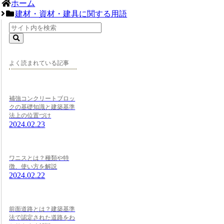
ホーム
建材・資材・建具に関する用語
よく読まれている記事
補強コンクリートブロッ
クの基礎知識と建築基準
法上の位置づけ
2024.02.23
ワニスとは？種類や特
徴、使い方を解説
2024.02.22
前面道路とは？建築基準
法で認定された道路をわ