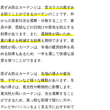
黒ずみ防止カーテンとは、
窓ガラスの黒ずみ
を防ぐことができるカーテン
のことです。外
からの直射日光を遮断・分散することで、家
具や床、壁紙などの日焼けや変色を防止する
効果があります。また、
遮熱性が高いため、
夏の暑さを軽減する効果
も期待できます。遮
熱性が高いカーテンは、冬場の暖房効率を高
める効果もあるため、一年を通して快適な温
度を保つことができます。
黒ずみ防止カーテンは、
生地の厚さや遮光
性、デザインなど様々な種類
があります。生
地の厚さは、遮光性や断熱性に影響します。
遮光性が高いカーテンは、光を遮断すること
ができるため、真っ暗な部屋で寝たい方や、
テレビやパソコンをよく見る方におすすめで