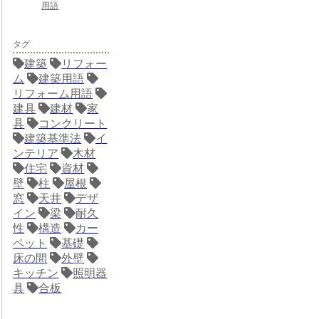
用語
タグ
建築
リフォー
ム
建築用語
リフォーム用語
建具
建材
家
具
コンクリート
建築基準法
イ
ンテリア
木材
住宅
資材
壁
柱
屋根
窓
天井
デザ
イン
梁
耐久
性
構造
カー
ペット
基礎
床の間
外壁
キッチン
照明器
具
合板