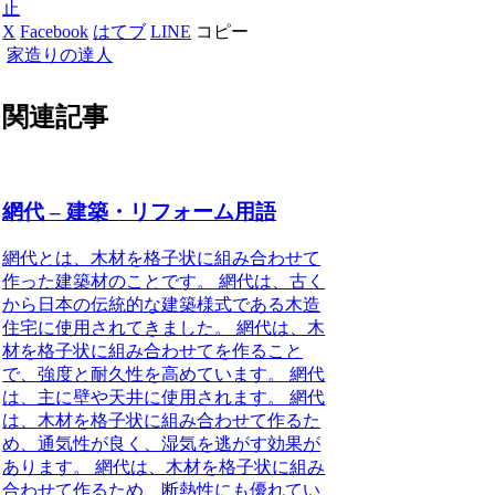
止
X
Facebook
はてブ
LINE
コピー
家造りの達人
関連記事
網代 – 建築・リフォーム用語
網代とは、木材を格子状に組み合わせて
作った建築材のことです。 網代は、古く
から日本の伝統的な建築様式である木造
住宅に使用されてきました。 網代は、木
材を格子状に組み合わせてを作ること
で、強度と耐久性を高めています。 網代
は、主に壁や天井に使用されます。 網代
は、木材を格子状に組み合わせて作るた
め、通気性が良く、湿気を逃がす効果が
あります。 網代は、木材を格子状に組み
合わせて作るため、断熱性にも優れてい