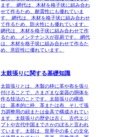
ます。 網代は、木材を格子状に組み合わ
せて作るため、耐震性にも優れていま
す。 網代は、木材を格子状に組み合わせ
て作るため、防火性にも優れています。
網代は、木材を格子状に組み合わせて作
るため、メンテナンスが容易です。 網代
は、木材を格子状に組み合わせて作るた
め、意匠性に優れています。
太鼓張りに関する基礎知識
太鼓張りとは、木製の枠に革や布を張り
付けることで、さまざまな楽器の胴体を
作る技法のことです。太鼓張りの構造
は、基本的に枠、革または布、そして張
力調整用の紐または金具で構成されてい
ます。太鼓張りの歴史は古く、古代エジ
プトや古代中国までさかのぼると言われ
ています。太鼓は、世界中の多くの文化