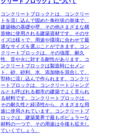
クリートブロック』について
コンクリートブロックとは、コンクリー
トを流し込んで固めた角柱状の単体で、
建築物の基礎や壁、その他さまざまな構
造物に使用される建築資材です。そのサ
イズは様々で、用途や環境に合わせて最
適なサイズを選ぶことができます。コン
クリートブロックは、その強度、耐久
性、音や火に対する耐性があります。コ
ンクリートブロックは製造時にセメン
ト、砂、砂利、水、添加物を混合して、
型枠に流し込んで作られます。コンクリ
ートブロックは、コンクリートジャング
ルとも呼ばれる都市の建築でよく見られ
る材料です。コンクリートブロックは、
その耐久性と経済性から、さまざまな用
途に使用されています。コンクリートブ
ロックは、建築業界で最もポピュラーな
材料の一つで、その用途は今後も拡大し
ていくでしょう。