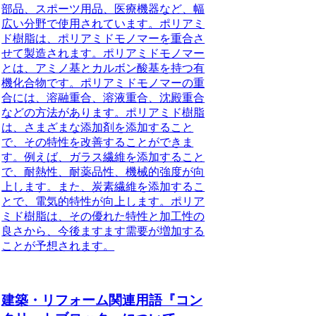
部品、スポーツ用品、医療機器など、幅
広い分野で使用されています。ポリアミ
ド樹脂は、ポリアミドモノマーを重合さ
せて製造されます。ポリアミドモノマー
とは、アミノ基とカルボン酸基を持つ有
機化合物です。ポリアミドモノマーの重
合には、溶融重合、溶液重合、沈殿重合
などの方法があります。ポリアミド樹脂
は、さまざまな添加剤を添加すること
で、その特性を改善することができま
す。例えば、ガラス繊維を添加すること
で、耐熱性、耐薬品性、機械的強度が向
上します。また、炭素繊維を添加するこ
とで、電気的特性が向上します。ポリア
ミド樹脂は、その優れた特性と加工性の
良さから、今後ますます需要が増加する
ことが予想されます。
建築・リフォーム関連用語『コン