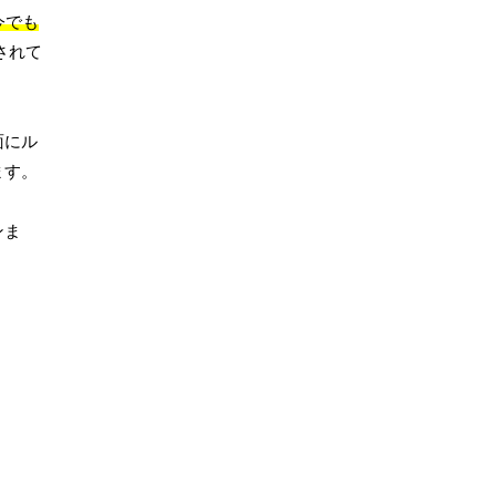
今でも
されて
面にル
ます。
ンま