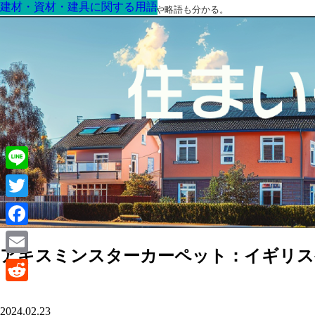
建材・資材・建具に関する用語
建材・資材・建具に関する用語
建材・資材・建具に関する用語
建材・資材・建具に関する用語
建材・資材・建具に関する用語
建材・資材・建具に関する用語
建材・資材・建具に関する用語
最高の家を作るための知識！専門用語や略語も分かる。
Line
Twitter
Facebook
アキスミンスターカーペット：イギリス
Email
Reddit
2024.02.23