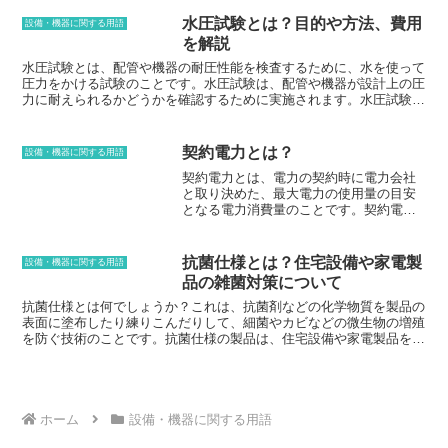
は、一人暮らしや、アウトドアで料理をする人におすすめです。卓上
は、住宅の換気を行うために使用されます。住宅の換気を行うこと
型ガスコンロは、価格が安く、持ち運びが簡単というメリットがあり
で、屋内の空気を新鮮に保ち、快適な生活空間を実現することができ
水圧試験とは？目的や方法、費用
設備・機器に関する用語
ます。しかし、火力が弱く、料理が時間がかかるというデメリットも
ます。また、有圧換気扇は、家庭用換気扇とは異なり、屋外に排出さ
を解説
あります。
れる空気の量を調整することができます。屋外に排出される空気の量
を調整することで、屋内の空気の圧力を調整することができます。屋
水圧試験とは、配管や機器の耐圧性能を検査するために、水を使って
内の空気の圧力を調整することで、屋内の空気を新鮮に保ち、快適な
圧力をかける試験のことです。水圧試験は、配管や機器が設計上の圧
生活空間を実現することができます。
力に耐えられるかどうかを確認するために実施されます。水圧試験
は、新規に配管や機器を設置したときや、配管や機器の改修を行った
ときなどに実施されます。水圧試験は、配管や機器の耐圧性能を評価
するために重要な試験です。
契約電力とは？
設備・機器に関する用語
契約電力とは、電力の契約時に電力会社
と取り決めた、最大電力の使用量の目安
となる電力消費量のことです。契約電力
は、需要電力量（kw）を単位として表し
ます。電力会社との契約時に、事業所の
負荷率などを踏まえて決定します。電気
抗菌仕様とは？住宅設備や家電製
設備・機器に関する用語
を使用する機器の消費電力や使用状況を
品の雑菌対策について
検討し、将来的な電気使用量の増加にも
対応できるよう、余裕を持った契約電力
抗菌仕様とは何でしょうか？これは、抗菌剤などの化学物質を製品の
の設定が大切です。契約電力を超えた電
表面に塗布したり練りこんだりして、細菌やカビなどの微生物の増殖
気を使用すると、超過電流が流れてブレ
を防ぐ技術のことです。抗菌仕様の製品は、住宅設備や家電製品をは
ーカーが遮断され、停電になることがあ
じめ、衣類や文房具など、さまざまな分野で広く使用されています。
ります。そうならないためにも、契約電
抗菌仕様の製品は、抗菌剤の働きにより、微生物の細胞膜を破壊した
力は余裕を持った設定にしておくことが
り、微生物の増殖に必要な栄養素を奪ったりすることで、細菌やカビ
大切です。例えば、常に100kwの電力を
などの微生物の増殖を防ぎ、製品の清潔さを保ちます。抗菌仕様の製
消費している場合は、120kwか150kwなど
品を使うことで、細菌やカビによる感染症のリスクを低減し、健康を
ホーム
設備・機器に関する用語
のように、余裕を持った契約電力に設定
守ることができます。さらに、抗菌仕様の製品は、細菌やカビの増殖