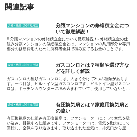
関連記事
分譲マンションの修繕積立金につ
設備・機器に関する用語
いて徹底解説！
# 分譲マンションの修繕積立金について徹底解説！- 修繕積立金の仕
組み分譲マンションの修繕積立金とは、マンションの共用部分や専用
部分の修繕費用のために所有者全員で積み立てるお金のことです。マ
ンションの修繕積立金は、毎月支払われる管理費とは別に、購入時に
一括で支払います。その金額は、マンションの規模や築年数、修繕計
画などによって異なります。修繕積立金は、マンションの管理組合が
ガスコンロとは？種類や選び方な
設備・機器に関する用語
管理し、マンションの共用部分や専用部分の修繕が必要になったとき
どを詳しく解説
に、その費用として使われます。修繕積立金の額は、マンションの管
理組合が定めた修繕計画に基づいて決まります。修繕計画は、マンシ
ガスコンロの種類ガスコンロには、大きく分けて3つの種類がありま
ョンの築年数や劣化具合などを考慮して立てられ、その計画に基づい
す。一つ目は、ビルトイン型ガスコンロです。ビルトイン型ガスコン
て、修繕積立金の額が決められます。修繕積立金の額は、マンション
ロは、キッチンカウンターに埋め込まれていて、使用していないとき
の規模や築年数、修繕計画などによって異なります。
は蓋をすることができます。ビルトイン型ガスコンロは、見た目がお
しゃれで、キッチンをすっきりとさせることができます。また、火力
が強く、料理が早くできるというメリットもあります。二つ目は、据
有圧換気扇とは？家庭用換気扇と
設備・機器に関する用語
え置き型ガスコンロです。据え置き型ガスコンロは、キッチンカウン
の違い
ターの上に置くタイプのガスコンロです。据え置き型ガスコンロは、
ビルトイン型ガスコンロよりも価格が安く、設置が簡単というメリッ
有圧換気扇の仕組み有圧換気扇は、ファンモーターによって空気を吸
トがあります。また、火力が強く、料理が早くできるというメリット
い込み、排気する仕組みです。ファンモーターは、電気を動力にして
もあります。三つ目は、卓上型ガスコンロです。卓上型ガスコンロ
回転し、空気を取り込みます。取り込まれた空気は、排気口から屋外
は、テーブルの上に置くタイプのガスコンロです。卓上型ガスコンロ
に排出されます。排気口は、壁や窓に取り付けられます。有圧換気扇