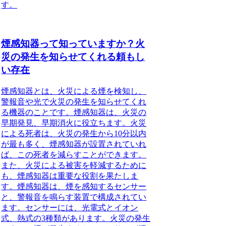
す。
煙感知器って知っていますか？火
災の発生を知らせてくれる頼もし
い存在
煙感知器とは、火災による煙を検知し、
警報音や光で火災の発生を知らせてくれ
る機器のことです。煙感知器は、火災の
早期発見、早期消火に役立ちます。火災
による死者は、火災の発生から10分以内
が最も多く、煙感知器が設置されていれ
ば、この死者を減らすことができます。
また、火災による被害を軽減するために
も、煙感知器は重要な役割を果たしま
す。煙感知器は、煙を感知するセンサー
と、警報音を鳴らす装置で構成されてい
ます。センサーには、光電式とイオン
式、熱式の3種類があります。火災の発生