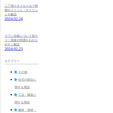
二丁掛けタイルとは？特
徴やメリット・デメリッ
トを解説
2024.02.24
ラワン合板について知ろ
う！用途や特徴をわかり
やすく解説
2024.02.23
カテゴリー
その他
住宅の部位に
関する用語
工法・構造に
関する用語
建材・資材・