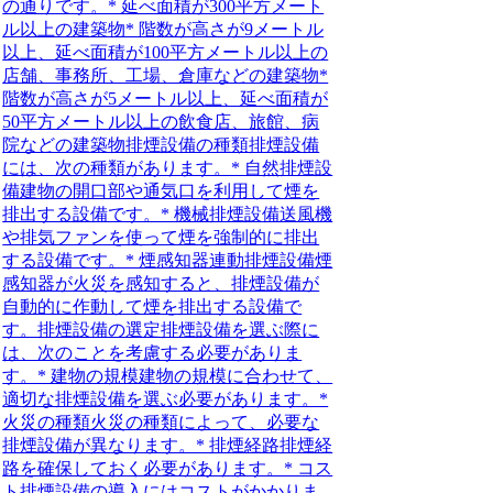
の通りです。* 延べ面積が300平方メート
ル以上の建築物* 階数が高さが9メートル
以上、延べ面積が100平方メートル以上の
店舗、事務所、工場、倉庫などの建築物*
階数が高さが5メートル以上、延べ面積が
50平方メートル以上の飲食店、旅館、病
院などの建築物排煙設備の種類排煙設備
には、次の種類があります。* 自然排煙設
備建物の開口部や通気口を利用して煙を
排出する設備です。* 機械排煙設備送風機
や排気ファンを使って煙を強制的に排出
する設備です。* 煙感知器連動排煙設備煙
感知器が火災を感知すると、排煙設備が
自動的に作動して煙を排出する設備で
す。排煙設備の選定排煙設備を選ぶ際に
は、次のことを考慮する必要がありま
す。* 建物の規模建物の規模に合わせて、
適切な排煙設備を選ぶ必要があります。*
火災の種類火災の種類によって、必要な
排煙設備が異なります。* 排煙経路排煙経
路を確保しておく必要があります。* コス
ト排煙設備の導入にはコストがかかりま