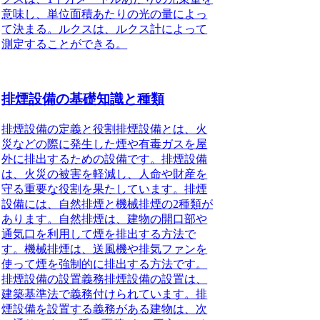
意味し、単位面積あたりの光の量によっ
て決まる。ルクスは、ルクス計によって
測定することができる。
排煙設備の基礎知識と種類
排煙設備の定義と役割排煙設備とは、火
災などの際に発生した煙や有毒ガスを屋
外に排出するための設備です。排煙設備
は、火災の被害を軽減し、人命や財産を
守る重要な役割を果たしています。排煙
設備には、自然排煙と機械排煙の2種類が
あります。自然排煙は、建物の開口部や
通気口を利用して煙を排出する方法で
す。機械排煙は、送風機や排気ファンを
使って煙を強制的に排出する方法です。
排煙設備の設置義務排煙設備の設置は、
建築基準法で義務付けられています。排
煙設備を設置する義務がある建物は、次