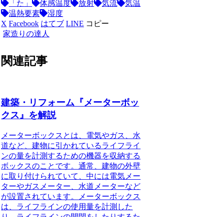
「た」
体感温度
放射
気流
気温
温熱要素
湿度
X
Facebook
はてブ
LINE
コピー
家造りの達人
関連記事
建築・リフォーム『メーターボッ
クス』を解説
メーターボックスとは、電気やガス、水
道など、建物に引かれているライフライ
ンの量を計測するための機器を収納する
ボックスのことです。通常、建物の外壁
に取り付けられていて、中には電気メー
ターやガスメーター、水道メーターなど
が設置されています。メーターボックス
は、ライフラインの使用量を計測した
り、ライフラインの開閉をしたりするた