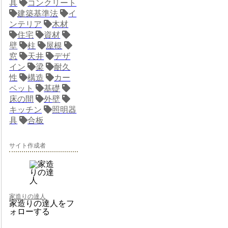
具
コンクリート
建築基準法
イ
ンテリア
木材
住宅
資材
壁
柱
屋根
窓
天井
デザ
イン
梁
耐久
性
構造
カー
ペット
基礎
床の間
外壁
キッチン
照明器
具
合板
サイト作成者
家造りの達人
家造りの達人をフ
ォローする