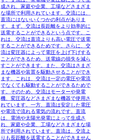
成され、家庭や企業、工場などさまざま
な場所で利用されています。交流には、
直流にはないいくつかの利点がありま
す。まず、交流は長距離をより効率的に
送電することができるという点です。こ
れは、交流は直流よりも高い電圧で送電
することができるためです。さらに、交
流は変圧器によって電圧を上げ下げする
ことができるため、送電線の損失を減ら
すことができます。また、交流はさまざ
まな機器や装置を駆動させることができ
ます。これは、交流は一定の電圧や電流
でなくても駆動することができるためで
す。そのため、交流はモーターや発電
機、変圧器などさまざまな機器で使用さ
れています。一方、直流は安定した電圧
や電流で流れる電気の流れです。直流
は、電池や太陽光発電によって生成さ
れ、家庭や企業、工場などさまざまな場
所で利用されています。直流は、交流よ
りも長距離を送電することができません