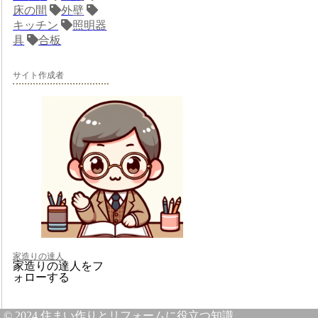
床の間
外壁
キッチン
照明器
具
合板
サイト作成者
家造りの達人
家造りの達人をフ
ォローする
© 2024 住まい作りとリフォームに役立つ知識.