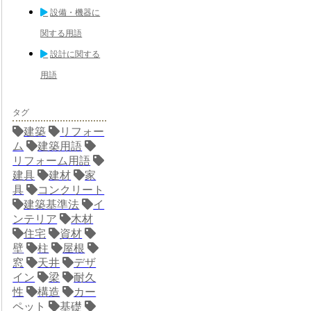
設備・機器に
関する用語
設計に関する
用語
タグ
建築
リフォー
ム
建築用語
リフォーム用語
建具
建材
家
具
コンクリート
建築基準法
イ
ンテリア
木材
住宅
資材
壁
柱
屋根
窓
天井
デザ
イン
梁
耐久
性
構造
カー
ペット
基礎