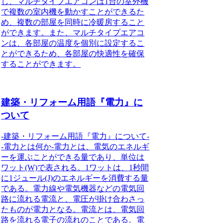
し、マルチタイプエアコンは1台の室外機
で複数の室内機を動かすことができるた
め、複数の部屋を同時に冷暖房すること
ができます。また、マルチタイプエアコ
ンは、各部屋の温度を個別に設定するこ
とができるため、各部屋の快適性を確保
することができます。
建築・リフォーム用語『電力』に
ついて
-建築・リフォーム用語『電力』について-
-電力とは何か-電力とは、電気のエネルギ
ーを運ぶことができる量であり、単位は
ワット(W)で表される。1ワットは、1秒間
に1ジュール(J)のエネルギーを消費する量
である。電力線や電気機器などの電気回
路に流れる電流と、電圧が掛け合わさっ
たものが電力となる。電流とは、電気回
路を流れる電子の流れのことである。電