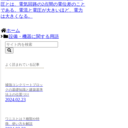
圧とは、電気回路の2点間の電位差のこと
である。電流と電圧が大きいほど、電力
は大きくなる。
ホーム
設備・機器に関する用語
よく読まれている記事
補強コンクリートブロッ
クの基礎知識と建築基準
法上の位置づけ
2024.02.23
ワニスとは？種類や特
徴、使い方を解説