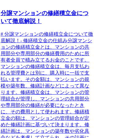
分譲マンションの修繕積立金につ
いて徹底解説！
# 分譲マンションの修繕積立金について徹
底解説！- 修繕積立金の仕組み分譲マンシ
ョンの修繕積立金とは、マンションの共
用部分や専用部分の修繕費用のために所
有者全員で積み立てるお金のことです。
マンションの修繕積立金は、毎月支払わ
れる管理費とは別に、購入時に一括で支
払います。その金額は、マンションの規
模や築年数、修繕計画などによって異な
ります。修繕積立金は、マンションの管
理組合が管理し、マンションの共用部分
や専用部分の修繕が必要になったとき
に、その費用として使われます。修繕積
立金の額は、マンションの管理組合が定
めた修繕計画に基づいて決まります。修
繕計画は、マンションの築年数や劣化具
合などを考慮して立てられ、その計画に