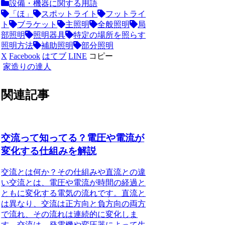
設備・機器に関する用語
「ほ」
スポットライト
フットライ
ト
ブラケット
主照明
全般照明
局
部照明
照明器具
特定の場所を照らす
照明方法
補助照明
部分照明
X
Facebook
はてブ
LINE
コピー
家造りの達人
関連記事
交流って知ってる？電圧や電流が
変化する仕組みを解説
交流とは何か？その仕組みや直流との違
い交流とは、電圧や電流が時間の経過と
ともに変化する電気の流れです。直流と
は異なり、交流は正方向と負方向の両方
で流れ、その流れは連続的に変化しま
す。交流は、発電機や変圧器によって生