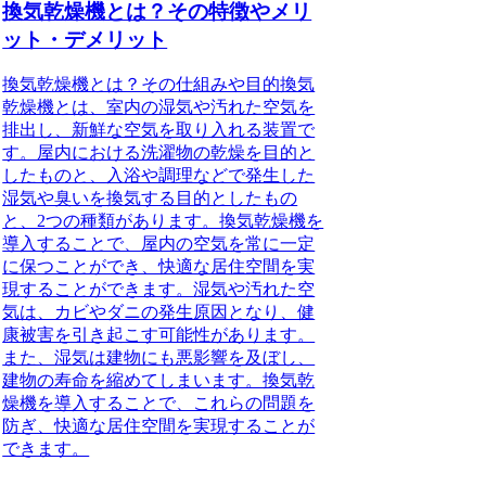
換気乾燥機とは？その特徴やメリ
ット・デメリット
換気乾燥機とは？その仕組みや目的換気
乾燥機とは、室内の湿気や汚れた空気を
排出し、新鮮な空気を取り入れる装置で
す。屋内における洗濯物の乾燥を目的と
したものと、入浴や調理などで発生した
湿気や臭いを換気する目的としたもの
と、2つの種類があります。換気乾燥機を
導入することで、屋内の空気を常に一定
に保つことができ、快適な居住空間を実
現することができます。湿気や汚れた空
気は、カビやダニの発生原因となり、健
康被害を引き起こす可能性があります。
また、湿気は建物にも悪影響を及ぼし、
建物の寿命を縮めてしまいます。換気乾
燥機を導入することで、これらの問題を
防ぎ、快適な居住空間を実現することが
できます。