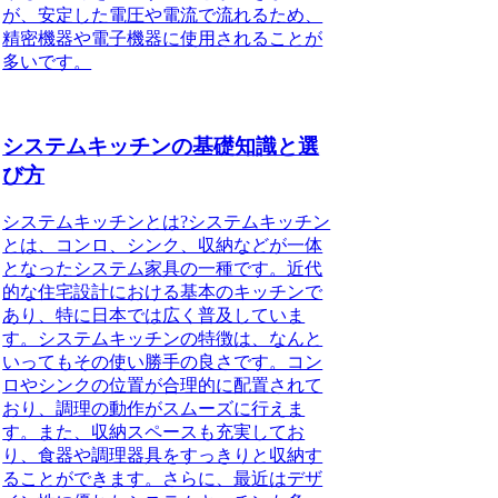
が、安定した電圧や電流で流れるため、
精密機器や電子機器に使用されることが
多いです。
システムキッチンの基礎知識と選
び方
システムキッチンとは?システムキッチン
とは、コンロ、シンク、収納などが一体
となったシステム家具の一種です。近代
的な住宅設計における基本のキッチンで
あり、特に日本では広く普及していま
す。システムキッチンの特徴は、なんと
いってもその使い勝手の良さです。コン
ロやシンクの位置が合理的に配置されて
おり、調理の動作がスムーズに行えま
す。また、収納スペースも充実してお
り、食器や調理器具をすっきりと収納す
ることができます。さらに、最近はデザ