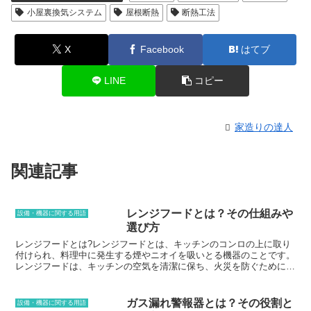
小屋裏換気システム
屋根断熱
断熱工法
X
Facebook
はてブ
LINE
コピー
家造りの達人
関連記事
レンジフードとは？その仕組みや
設備・機器に関する用語
選び方
レンジフードとは?レンジフードとは、キッチンのコンロの上に取り
付けられ、料理中に発生する煙やニオイを吸いとる機器のことです。
レンジフードは、キッチンの空気を清潔に保ち、火災を防ぐために欠
かせない設備です。レンジフードの仕組みと種類レンジフードは、フ
ァンとフィルターで構成されています。ファンがキッチンの空気を吸
い込み、フィルターが煙やニオイを吸着します。レンジフードには、
ガス漏れ警報器とは？その役割と
設備・機器に関する用語
主にシロッコファンタイプとプロペラファンタイプの2種類がありま