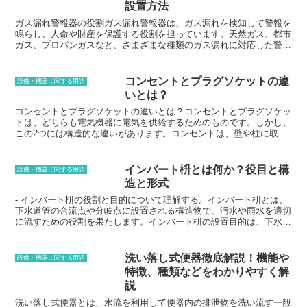
設置方法
す。シロッコファンタイプは、ファンが斜めに回転して空気を吸い込
み、フィルターが煙やニオイを吸着するタイプです。プロペラファン
ガス漏れ警報器の役割ガス漏れ警報器は、ガス漏れを検知して警報を
タイプは、ファンが水平に回転して空気を吸い込み、フィルターが煙
鳴らし、人命や財産を保護する役割を担っています。天然ガス、都市
やニオイを吸着するタイプです。シロッコファンタイプは、プロペラ
ガス、プロパンガスなど、さまざまな種類のガス漏れに対応した警報
ファンタイプよりも吸引力が強く、煙やニオイを効果的に除去するこ
器があり、家庭や事業所に設置されています。ガスを燃やして暖房や
とができます。また、シロッコファンタイプは、プロペラファンタイ
調理を行う住宅や、ガスコンロやガスレンジを利用する厨房などで、
プよりも音が静かなのも特徴です。プロペラファンタイプは、シロッ
ガス漏れは思わぬ事故や大惨事に繋がる可能性があります。ガス漏れ
コンセントとプラグソケットの違
設備・機器に関する用語
コファンタイプよりも安価であり、取り付けが簡単なのが特徴です。
警報器は、ガスの可燃性や爆発性の特性を把握し、異常に反応するよ
いとは？
レンジフードを選ぶ際には、キッチンの広さやコンロのタイプ、予算
う設定されています。異常なレベルのガス濃度を検知すると、警報音
などを考慮して選びましょう。また、レンジフードを設置する際に
や警告灯を駆使して、人間に危険を知らせるとともに、ガス供給を自
コンセントとプラグソケットの違いとは？コンセントとプラグソケッ
は、専門業者に依頼することが大切です。
動的に遮断する機能を持つ警報器も存在します。
トは、どちらも電気機器に電気を供給するためのものです。しかし、
この2つには構造的な違いがあります。コンセントは、壁や柱に取り
付けられた電気の差込口のことです。コンセントには、電気を供給す
る配線と、電気機器を接続するためのプラグ用の端子があります。プ
ラグソケットは、電気機器に取り付けられた電気の差込口のことで
インバート枡とは何か？役目と構
設備・機器に関する用語
す。プラグソケットには、電気機器をコンセントに接続するためのプ
造と形式
ラグ用の端子があります。コンセントとプラグソケットは、互いに接
続することで、電気機器に電気を供給することができます。コンセン
- インバート枡の役割と目的について理解する。インバート枡とは、
トとプラグソケットは、電気機器を使用する上で欠かせないもので
下水道管の合流点や分岐点に設置される構造物で、汚水や雨水を適切
す。
に流すための役割を果たします。インバート枡の設置目的は、下水道
管の流量を調節し、汚水や雨水が適切に流れていくようにすることで
す。また、インバート枡は、下水道管の点検や清掃を容易にするため
にも設置されます。インバート枡は、汚水や雨水を適切に流すための
洗い落し式便器徹底解説！機能や
設備・機器に関する用語
構造をしています。インバート枡の底には、逆V字形の構造が設けら
特徴、種類などをわかりやすく解
れており、汚水や雨水を適切な方向に流すようになっています。ま
説
た、インバート枡には、点検や清掃を容易にするための蓋が設けられ
ています。インバート枡は、汚水や雨水を適切に流すために重要な役
洗い落し式便器とは、水流を利用して便器内の排泄物を洗い流す一般