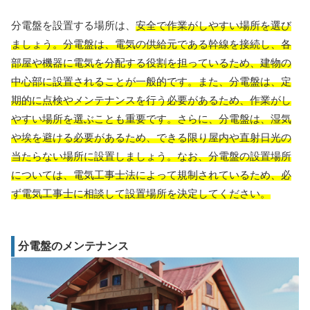
分電盤を設置する場所は、
安全で作業がしやすい
場所を選び
ましょう。分電盤は、電気の供給元である幹線を接続し、各
部屋や機器に電気を分配する役割を担っているため、
建物の
中心部に設置されることが一般的
です。また、分電盤は、
定
期的に点検やメンテナンスを行う必要があるため
、作業がし
やすい場所を選ぶことも重要です。さらに、分電盤は、
湿気
や埃を避ける必要があるため
、できる限り屋内や直射日光の
当たらない場所に設置しましょう。なお、分電盤の設置場所
については、
電気工事士法によって規制されている
ため、必
ず電気工事士に相談して設置場所を決定してください。
分電盤のメンテナンス