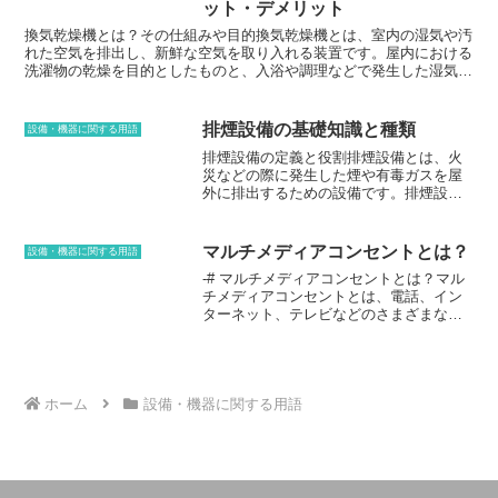
ット・デメリット
には、エレベーターを駆動するモーター
ため、CO2排出量を削減でき、環境に優
や発電機、エレベーターの速度を制御す
換気乾燥機とは？その仕組みや目的換気乾燥機とは、室内の湿気や汚
しい給湯機と言えます。さらに、エコキ
るブレーキなどが設置されています。安
れた空気を排出し、新鮮な空気を取り入れる装置です。屋内における
ュートは、貯湯タンクに貯めたお湯を供
全室には、エレベーターの過負荷を防止
洗濯物の乾燥を目的としたものと、入浴や調理などで発生した湿気や
給するため、停電時でも一定時間、給湯
する過負荷保護装置や、エレベーターの
臭いを換気する目的としたものと、2つの種類があります。換気乾燥
や暖房を行うことができます。
落下を防止する安全装置などが設置され
機を導入することで、屋内の空気を常に一定に保つことができ、快適
ています。
な居住空間を実現することができます。湿気や汚れた空気は、カビや
排煙設備の基礎知識と種類
設備・機器に関する用語
ダニの発生原因となり、健康被害を引き起こす可能性があります。ま
排煙設備の定義と役割排煙設備とは、火
た、湿気は建物にも悪影響を及ぼし、建物の寿命を縮めてしまいま
災などの際に発生した煙や有毒ガスを屋
す。換気乾燥機を導入することで、これらの問題を防ぎ、快適な居住
外に排出するための設備です。排煙設備
空間を実現することができます。
は、火災の被害を軽減し、人命や財産を
守る重要な役割を果たしています。排煙
設備には、自然排煙と機械排煙の2種類が
マルチメディアコンセントとは？
設備・機器に関する用語
あります。自然排煙は、建物の開口部や
-# マルチメディアコンセントとは？マル
通気口を利用して煙を排出する方法で
チメディアコンセントとは、電話、イン
す。機械排煙は、送風機や排気ファンを
ターネット、テレビなどのさまざまなメ
使って煙を強制的に排出する方法です。
ディア機器を接続するためのコンセント
排煙設備の設置義務排煙設備の設置は、
です。従来のコンセントよりも多くのポ
建築基準法で義務付けられています。排
ートがあり、LANケーブルや映像ケーブ
煙設備を設置する義務がある建物は、次
ルなどのさまざまなケーブルを接続する
の通りです。* 延べ面積が300平方メート
ことができます。スマート家電やゲーム
ホーム
設備・機器に関する用語
ル以上の建築物* 階数が高さが9メートル
機など、さまざまなメディア機器を同じ
以上、延べ面積が100平方メートル以上の
コンセントに接続して使用することがで
店舗、事務所、工場、倉庫などの建築物*
き、配線を整理することができるため、
階数が高さが5メートル以上、延べ面積が
利便性が高くなりました。
50平方メートル以上の飲食店、旅館、病
院などの建築物排煙設備の種類排煙設備