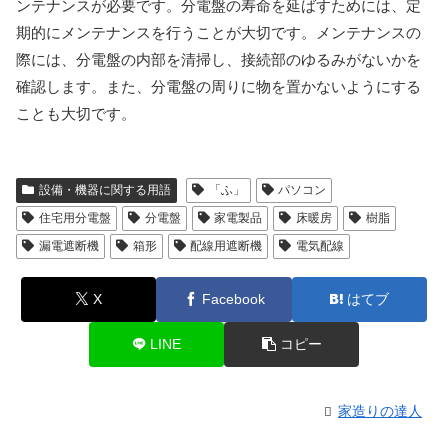
ンテナンスが必要です。分電盤の寿命を延ばすためには、定
期的にメンテナンスを行うことが大切です。メンテナンスの
際には、分電盤の内部を清掃し、接続部のゆるみがないかを
確認します。また、分電盤の周りに物を置かないようにする
ことも大切です。
設備・機器に関する用語
「ふ」
パソコン
住宅用分電盤
分電盤
家電製品
床暖房
樹脂
漏電遮断機
箱形
配線用遮断機
電気配線
X
Facebook
はてブ
LINE
コピー
家造りの達人