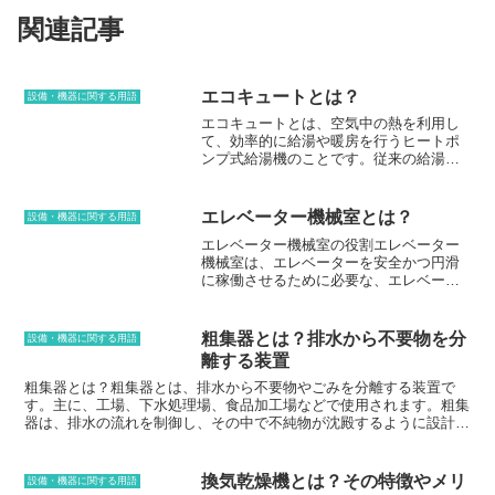
関連記事
エコキュートとは？
設備・機器に関する用語
エコキュートとは、空気中の熱を利用し
て、効率的に給湯や暖房を行うヒートポ
ンプ式給湯機のことです。従来の給湯器
のように燃料を燃焼させてお湯を沸かす
のではなく、電気の力を使って空気中の
熱を取り出し、お湯を沸かします。その
エレベーター機械室とは？
設備・機器に関する用語
ため、空気中の熱を有効活用でき、燃料
エレベーター機械室の役割エレベーター
を燃やす必要がなく、CO2排出量を削減
機械室は、エレベーターを安全かつ円滑
することができます。エコキュートの仕
に稼働させるために必要な、エレベータ
組みは、室外機のヒートポンプユニット
ーの制御装置や駆動装置、安全装置など
と室内の給湯機ユニットで構成されてい
を収容したスペースです。エレベーター
ます。ヒートポンプユニットは、空気中
機械室は、通常、エレベーターシャフト
の熱を取り出し、室内の給湯機ユニット
粗集器とは？排水から不要物を分
設備・機器に関する用語
の上部または最上階に設置されます。ま
に送ります。給湯機ユニットでは、取り
離する装置
た、機械室は、エレベーターの制御装置
出した熱を使って、お湯を沸かします。
を設置する制御室、エレベーターの駆動
粗集器とは？粗集器とは、排水から不要物やごみを分離する装置で
また、エコキュートには、お湯を貯めて
装置を設置する機械室、エレベーターの
す。主に、工場、下水処理場、食品加工場などで使用されます。粗集
おく貯湯タンクが備わっており、貯湯タ
安全装置を設置する安全室の3つの部屋で
器は、排水の流れを制御し、その中で不純物が沈殿するように設計さ
ンクに貯めたお湯を、お風呂やキッチ
構成されています。制御室には、エレベ
れています。沈殿した不純物は、定期的に除去することが必要です。
ン、洗面所など、各家庭の給湯設備に供
ーターの運行を制御する制御盤や操作
粗集器は、排水から不純物を除去することで、環境を保護し、排水処
給します。エコキュートの特徴は、従来
盤、エレベーターの運行状況を監視する
理場の負担を軽減するのに役立ちます。
の給湯器に比べて、光熱費を削減できる
換気乾燥機とは？その特徴やメリ
設備・機器に関する用語
監視盤などが設置されています。機械室
ことです。また、空気中の熱を利用する