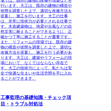
場では、既存の建物の改修や増築などを
行います。大工は、既存の建物の構造や
状態を調査した上で、適切な改修方法を
提案し、施工を行います。大工の仕事
は、非常に技術力が必要とされる仕事で
す。木造建築物は、地震や台風などの自
然災害に耐えることができるように、正
確かつ丁寧に施工することが重要です。
また、リフォームの現場では、既存の建
物の構造や状態を調査した上で、適切な
改修方法を提案し、施工を行う必要があ
ります。大工は、建築やリフォームの現
場において、なくてはならない存在で
す。大工の技術力によって、私たちは安
全で快適な住まいや生活空間を手に入れ
ることができます。
工事監理の基礎知識・チェック項
目・トラブル対処法