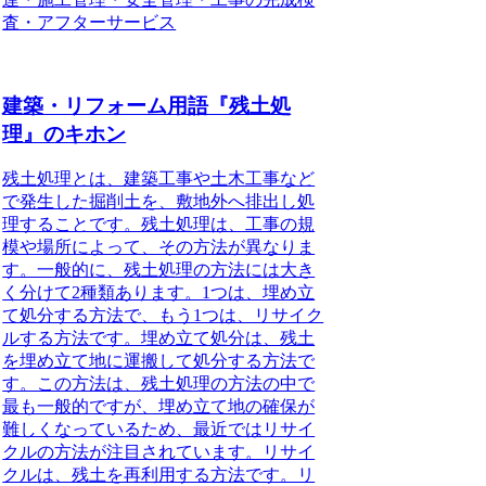
査・アフターサービス
建築・リフォーム用語『残土処
理』のキホン
残土処理とは、建築工事や土木工事など
で発生した掘削土を、敷地外へ排出し処
理することです。残土処理は、工事の規
模や場所によって、その方法が異なりま
す。一般的に、残土処理の方法には大き
く分けて2種類あります。1つは、埋め立
て処分する方法で、もう1つは、リサイク
ルする方法です。埋め立て処分は、残土
を埋め立て地に運搬して処分する方法で
す。この方法は、残土処理の方法の中で
最も一般的ですが、埋め立て地の確保が
難しくなっているため、最近ではリサイ
クルの方法が注目されています。リサイ
クルは、残土を再利用する方法です。リ