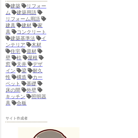
建築
リフォー
ム
建築用語
リフォーム用語
建具
建材
家
具
コンクリート
建築基準法
イ
ンテリア
木材
住宅
資材
壁
柱
屋根
窓
天井
デザ
イン
梁
耐久
性
構造
カー
ペット
基礎
床の間
外壁
キッチン
照明器
具
合板
サイト作成者