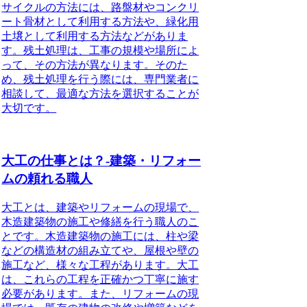
サイクルの方法には、路盤材やコンクリ
ート骨材として利用する方法や、緑化用
土壌として利用する方法などがありま
す。残土処理は、工事の規模や場所によ
って、その方法が異なります。そのた
め、残土処理を行う際には、専門業者に
相談して、最適な方法を選択することが
大切です。
大工の仕事とは？-建築・リフォー
ムの頼れる職人
大工とは、建築やリフォームの現場で、
木造建築物の施工や修繕を行う職人のこ
とです。木造建築物の施工には、柱や梁
などの構造材の組み立てや、屋根や壁の
施工など、様々な工程があります。大工
は、これらの工程を正確かつ丁寧に施す
必要があります。また、リフォームの現