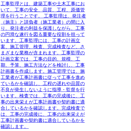
工事監理とは、建築工事や土木工事にお
いて、工事の安全、品質、工程、原価管
理を行うことです。 工事監理は、発注者
（施主）と請負者（施工業者）の間に入
り、発注者の利益を保護しながら、工事
の円滑な遂行を図る重要な役割を担って
います。工事監理には、工事の計画立
案、施工管理、検査、完成検査など、さ
まざまな業務が含まれます。工事監理の
計画立案では、工事の目的、規模、工
期、予算、施工方法などを検討し、工事
計画書を作成します。施工管理では、施
工業者が工事計画書に従って工事を進め
ているかを確認し、工程の遅れや品質の
不良が発生しないように指導・監督を行
います。検査では、工事の完成後に、工
事の出来栄えが工事計画書や契約書に適
合しているかを確認します。完成検査で
は、工事の完成後に、工事の出来栄えが
工事計画書や契約書に適合しているかを
確認します。