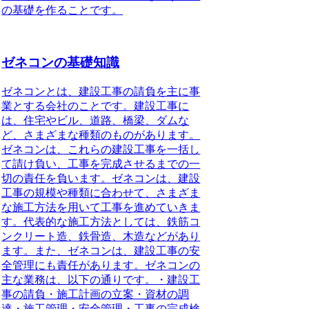
の基礎を作ることです。
ゼネコンの基礎知識
ゼネコンとは、建設工事の請負を主に事
業とする会社のことです。建設工事に
は、住宅やビル、道路、橋梁、ダムな
ど、さまざまな種類のものがあります。
ゼネコンは、これらの建設工事を一括し
て請け負い、工事を完成させるまでの一
切の責任を負います。ゼネコンは、建設
工事の規模や種類に合わせて、さまざま
な施工方法を用いて工事を進めていきま
す。代表的な施工方法としては、鉄筋コ
ンクリート造、鉄骨造、木造などがあり
ます。また、ゼネコンは、建設工事の安
全管理にも責任があります。ゼネコンの
主な業務は、以下の通りです。・建設工
事の請負・施工計画の立案・資材の調
達・施工管理・安全管理・工事の完成検