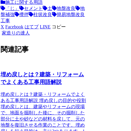
施工に関する用語
「じ」
セメント
土
地盤改良
地
盤補強
攪拌
柱状改良
簡易地盤改良
工事
X
Facebook
はてブ
LINE
コピー
家造りの達人
関連記事
埋め戻しとは？建築・リフォーム
でよくある工事用語解説
埋め戻しとは？建築・リフォームでよく
ある工事用語解説 埋め戻しの目的や役割
埋め戻しとは、建築やリフォームの現場
で、地面を掘削した後に、その掘削した
部分に土や砂などの材料を戻して、元の
地盤を復旧させる作業のことです。埋め