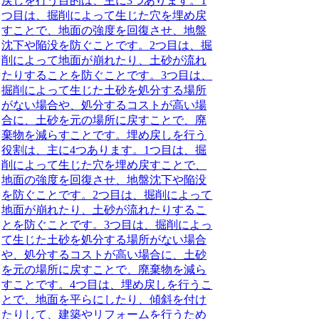
戻しを行う目的は、主に3つあります。1
つ目は、掘削によって生じた穴を埋め戻
すことで、地面の強度を回復させ、地盤
沈下や陥没を防ぐことです。2つ目は、掘
削によって地面が崩れたり、土砂が流れ
たりすることを防ぐことです。3つ目は、
掘削によって生じた土砂を処分する場所
がない場合や、処分するコストが高い場
合に、土砂を元の場所に戻すことで、廃
棄物を減らすことです。埋め戻しを行う
役割は、主に4つあります。1つ目は、掘
削によって生じた穴を埋め戻すことで、
地面の強度を回復させ、地盤沈下や陥没
を防ぐことです。2つ目は、掘削によって
地面が崩れたり、土砂が流れたりするこ
とを防ぐことです。3つ目は、掘削によっ
て生じた土砂を処分する場所がない場合
や、処分するコストが高い場合に、土砂
を元の場所に戻すことで、廃棄物を減ら
すことです。4つ目は、埋め戻しを行うこ
とで、地面を平らにしたり、傾斜を付け
たりして、建築やリフォームを行うため