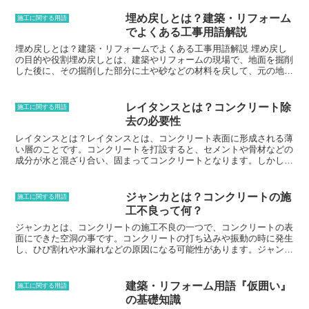
埋め戻しとは？建築・リフォーム
施工に関する用語
でよくある工事用語解説
埋め戻しとは？建築・リフォームでよくある工事用語解説 埋め戻し
の目的や役割埋め戻しとは、建築やリフォームの現場で、地面を掘削
した後に、その掘削した部分に土や砂などの材料を戻して、元の地盤
を復旧させる作業のことです。埋め戻しを行う目的は、主に3つあり
ます。1つ目は、掘削によって生じた穴を埋め戻すことで、地面の強
度を回復させ、地盤沈下や陥没を防ぐことです。2つ目は、掘削によ
レイタンスとは？コンクリート除
施工に関する用語
って地面が崩れたり、土砂が流れたりすることを防ぐことです。3つ
去の必要性
目は、掘削によって生じた土砂を処分する場所がない場合や、処分す
るコストが高い場合に、土砂を元の場所に戻すことで、廃棄物を減ら
レイタンスとは？レイタンスとは、コンクリート表面に形成される薄
すことです。埋め戻しを行う役割は、主に4つあります。1つ目は、
い層のことです。コンクリートを打設すると、セメントや骨材などの
掘削によって生じた穴を埋め戻すことで、地面の強度を回復させ、地
成分が水と混ざり合い、固まってコンクリートとなります。しかし、
盤沈下や陥没を防ぐことです。2つ目は、掘削によって地面が崩れた
コンクリートを打設する際には、水分が多すぎて固まらない場合や、
り、土砂が流れたりすることを防ぐことです。3つ目は、掘削によっ
コンクリートをコテで押さえる際に表面の水分が押し出されて固まっ
て生じた土砂を処分する場所がない場合や、処分するコストが高い場
てしまう場合があります。このような場合、コンクリート表面に薄い
ジャンカとは？コンクリートの施
施工に関する用語
合に、土砂を元の場所に戻すことで、廃棄物を減らすことです。4つ
層が形成され、これがレイタンスです。
工不良って何？
目は、埋め戻しを行うことで、地面を平らにしたり、傾斜を付けたり
して、建築やリフォームを行うための基礎を作ることです。
ジャンカとは、コンクリートの施工不良の一つで、コンクリートの表
面にできた空洞の事です。コンクリートの打ち込みや振動の時に発生
し、ひび割れや水漏れなどの原因になる可能性があります。ジャンカ
は、コンクリートの打設時に十分に振動させないことが原因で発生す
ることが多く、ジャンカを防ぐためには、コンクリートの打設時に十
分に振動させることが大切です。コンクリートの振動は、コンクリー
建築・リフォーム用語『仮囲い』
施工に関する用語
トに含まれる気泡を除去し、コンクリートの強度と耐久性を高める効
の基礎知識
果があります。ジャンカが発生した場合は、コンクリートの表面を補