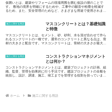
修する必要があります。ジャンカを放置すると、ひび割れや水漏れな
仮囲いとは、建築やリフォームの現場周围を囲む仮設の塀のことで
どの原因になるため、早期に補修することが大切です。
す。 敷地の境界を明確にするためや、工事中の騒音や粉塵を軽減す
るため、また、安全管理のためなど、さまざまな用途で使用されま
す。仮囲いは、建築やリフォームの現場で発生する騒音や粉塵を軽減
する効果があります。仮囲いを設置することで、工事現場からの騒音
や粉塵が周囲に拡散するのを防ぐことができます。また、仮囲いは、
マスコンクリートとは？基礎知識
施工に関する用語
建築やリフォームの現場の安全管理にも役立ちます。 仮囲いを設置
と特徴
することで、工事現場に立ち入る人を制限し、事故を防ぐことができ
ます。仮囲いは、工事現場の安全管理や騒音・粉塵の軽減に役立つ仮
マスコンクリートとは、セメント、砂、砂利、水を混ぜ合わせて作ら
設の塀です。仮囲いには、さまざまな種類があり、工事の規模や目的
れるコンクリートの一種です。通常のコンクリートと異なる点は、骨
に応じて選択することができます。
材の大きさと配合です。マスコンクリートは、骨材の大きさが最大
30mm程度で、セメントと砂の配合比が通常よりも高くなっていま
す。マスコンクリートは、その強度と耐久性に優れているため、ダ
ム、橋脚、トンネルなどの大規模構造物に多く使用されています。ま
コンストラクションマネジメント
施工に関する用語
た、マスコンクリートは、熱に強いという特徴もあります。これは、
とは何か？
セメントと砂の配合比が高いことで、コンクリート内部の熱が逃げに
くい構造になっているためです。そのため、マスコンクリートは、火
コンストラクションマネジメントとは、建築プロジェクトの計画、組
災に強い構造物を作るのに適しています。
織、監督、管理を効果的に行う手法です。建設プロジェクトの全般を
統括し、設計、調達、施工、竣工までを管理する役割を担っていま
す。コンストラクションマネジメントは、プロジェクトの成功を確保
し、コストとスケジュールを削減し、品質を向上させるために使用さ
れます。コンストラクションマネージャーは、建設プロジェクトの専
門知識と経験を持ち、プロジェクトの全般を把握して管理することが
できます。コンストラクションマネジメントは、建設業界で広く使用
ホーム
施工に関する用語
されており、プロジェクトの成功を確保するための重要な手法となっ
ています。