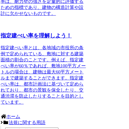
率は、耐力壁の強さを定量的に評価する
ための指標であり、建物の構造計算や設
計に欠かせないものです。
指定建ぺい率を理解しよう！
指定建ぺい率とは、各地域の市役所の条
例で定められている、敷地に対する建築
面積の割合のことです。例えば、指定建
ぺい率が60％であれば、敷地100平方メー
トルの場合は、建物は最大60平方メート
ルまで建築することができます。指定建
ぺい率は、都市計画法に基づいて定めら
れており、都市の景観を保全したり、交
通渋滞を防止したりすることを目的とし
ています。
ホーム
法規に関する用語