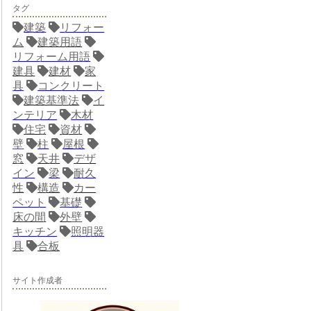
タグ
建築
リフォー
ム
建築用語
リフォーム用語
建具
建材
家
具
コンクリート
建築基準法
イ
ンテリア
木材
住宅
資材
壁
柱
屋根
窓
天井
デザ
イン
梁
耐久
性
構造
カー
ペット
基礎
床の間
外壁
キッチン
照明器
具
合板
サイト作成者