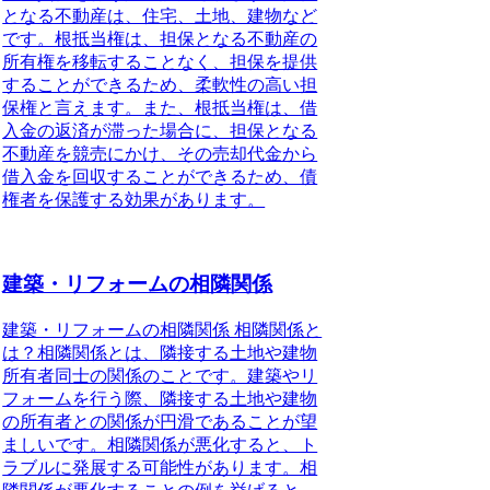
となる不動産は、住宅、土地、建物など
です。根抵当権は、担保となる不動産の
所有権を移転することなく、担保を提供
することができるため、柔軟性の高い担
保権と言えます。また、根抵当権は、借
入金の返済が滞った場合に、担保となる
不動産を競売にかけ、その売却代金から
借入金を回収することができるため、債
権者を保護する効果があります。
建築・リフォームの相隣関係
建築・リフォームの相隣関係 相隣関係と
は？相隣関係とは、隣接する土地や建物
所有者同士の関係のことです。建築やリ
フォームを行う際、隣接する土地や建物
の所有者との関係が円滑であることが望
ましいです。相隣関係が悪化すると、ト
ラブルに発展する可能性があります。相