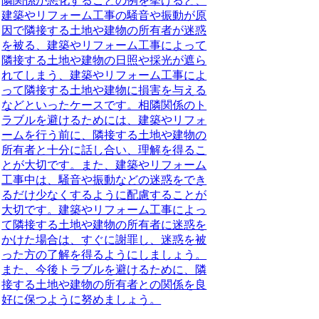
隣関係が悪化することの例を挙げると、
建築やリフォーム工事の騒音や振動が原
因で隣接する土地や建物の所有者が迷惑
を被る、建築やリフォーム工事によって
隣接する土地や建物の日照や採光が遮ら
れてしまう、建築やリフォーム工事によ
って隣接する土地や建物に損害を与える
などといったケースです。相隣関係のト
ラブルを避けるためには、建築やリフォ
ームを行う前に、隣接する土地や建物の
所有者と十分に話し合い、理解を得るこ
とが大切です。また、建築やリフォーム
工事中は、騒音や振動などの迷惑をでき
るだけ少なくするように配慮することが
大切です。建築やリフォーム工事によっ
て隣接する土地や建物の所有者に迷惑を
かけた場合は、すぐに謝罪し、迷惑を被
った方の了解を得るようにしましょう。
また、今後トラブルを避けるために、隣
接する土地や建物の所有者との関係を良
好に保つように努めましょう。