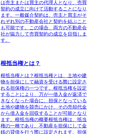
は売主または買主の代理人となり、売買
契約の成立に向けて活動することになり
ます。一般媒介契約は、売主と買主がそ
れぞれ別の不動産会社と契約を結ぶこと
も可能です。この場合、両方の不動産会
社が協力して売買契約の成立を目指しま
す。
根抵当権とは？
根抵当権とは？根抵当権とは、土地や建
物を担保にして融資を受ける際に設定さ
れる担保権の一つです。根抵当権を設定
することにより、万が一借入金が返済で
きなくなった場合に、担保となっている
土地や建物を競売にかけ、その売却代金
から借入金を回収することが可能となり
ます。根抵当権の概要根抵当権は、抵当
権の一種であり、不動産を担保にして金
銭の貸借を行う際に設定されます。担保