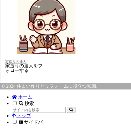
家造りの達人
家造りの達人をフ
ォローする
© 2024 住まい作りとリフォームに役立つ知識.
ホーム
検索
トップ
サイドバー