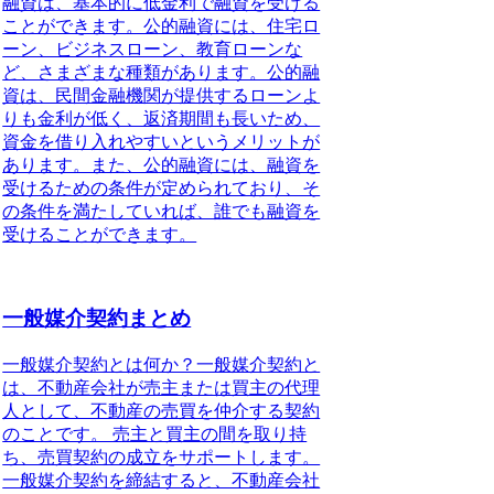
融資は、基本的に低金利で融資を受ける
ことができます。公的融資には、住宅ロ
ーン、ビジネスローン、教育ローンな
ど、さまざまな種類があります。公的融
資は、民間金融機関が提供するローンよ
りも金利が低く、返済期間も長いため、
資金を借り入れやすいというメリットが
あります。また、公的融資には、融資を
受けるための条件が定められており、そ
の条件を満たしていれば、誰でも融資を
受けることができます。
一般媒介契約まとめ
一般媒介契約とは何か？一般媒介契約と
は、不動産会社が売主または買主の代理
人として、不動産の売買を仲介する契約
のことです。 売主と買主の間を取り持
ち、売買契約の成立をサポートします。
一般媒介契約を締結すると、不動産会社