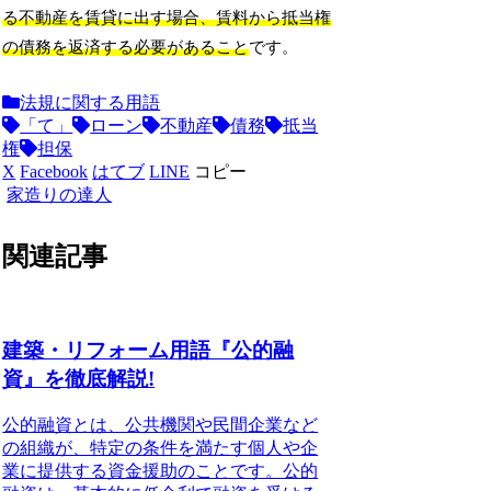
る不動産を賃貸に出す場合、賃料から抵当権
の債務を返済する必要があること
です。
法規に関する用語
「て」
ローン
不動産
債務
抵当
権
担保
X
Facebook
はてブ
LINE
コピー
家造りの達人
関連記事
建築・リフォーム用語『公的融
資』を徹底解説!
公的融資とは、公共機関や民間企業など
の組織が、特定の条件を満たす個人や企
業に提供する資金援助のことです。公的