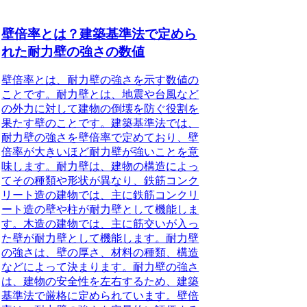
壁倍率とは？建築基準法で定めら
れた耐力壁の強さの数値
壁倍率とは、耐力壁の強さを示す数値の
ことです。耐力壁とは、地震や台風など
の外力に対して建物の倒壊を防ぐ役割を
果たす壁のことです。建築基準法では、
耐力壁の強さを壁倍率で定めており、壁
倍率が大きいほど耐力壁が強いことを意
味します。耐力壁は、建物の構造によっ
てその種類や形状が異なり、鉄筋コンク
リート造の建物では、主に鉄筋コンクリ
ート造の壁や柱が耐力壁として機能しま
す。木造の建物では、主に筋交いが入っ
た壁が耐力壁として機能します。耐力壁
の強さは、壁の厚さ、材料の種類、構造
などによって決まります。耐力壁の強さ
は、建物の安全性を左右するため、建築
基準法で厳格に定められています。壁倍