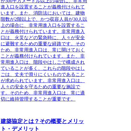
が300平方メートル以上の場合に、非常用
進入口を設置することが義務付けられて
います。また、消防法においては、建物
階数が2階以上で、かつ収容人員が30人以
上の場合に、非常用進入口を設置するこ
とが義務付けられています。非常用進入
口は、火災などの緊急時に、人々が安全
に避難するための重要な経路です。その
ため、非常用進入口は、常に開けておく
ことが義務付けられています。また、非
常用進入口は、階段やはしごで構成され
ていることが多く、これらの階段やはし
ごは、丈夫で滑りにくいものであること
が求められています。非常用進入口は、
人々の安全を守るための重要な施設で
す。そのため、非常用進入口は、常に適
切に維持管理することが重要です。
建築協定とは？その概要とメリッ
ト・デメリット