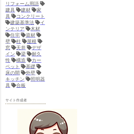
リフォーム用語
建具
建材
家
具
コンクリート
建築基準法
イ
ンテリア
木材
住宅
資材
壁
柱
屋根
窓
天井
デザ
イン
梁
耐久
性
構造
カー
ペット
基礎
床の間
外壁
キッチン
照明器
具
合板
サイト作成者