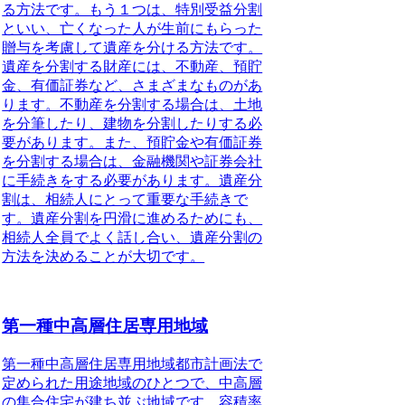
る方法です。もう１つは、特別受益分割
といい、亡くなった人が生前にもらった
贈与を考慮して遺産を分ける方法です。
遺産を分割する財産には、不動産、預貯
金、有価証券など、さまざまなものがあ
ります。不動産を分割する場合は、土地
を分筆したり、建物を分割したりする必
要があります。また、預貯金や有価証券
を分割する場合は、金融機関や証券会社
に手続きをする必要があります。遺産分
割は、相続人にとって重要な手続きで
す。遺産分割を円滑に進めるためにも、
相続人全員でよく話し合い、遺産分割の
方法を決めることが大切です。
第一種中高層住居専用地域
第一種中高層住居専用地域都市計画法で
定められた用途地域のひとつで、中高層
の集合住宅が建ち並ぶ地域です。容積率