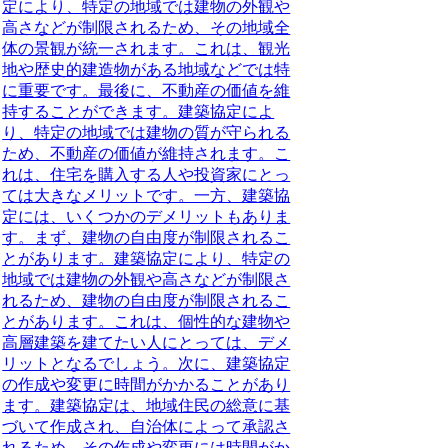
定により、特定の地域では建物の外観や
高さなどが制限されるため、その地域全
体の景観が統一されます。これは、観光
地や歴史的建造物がある地域などでは特
に重要です。最後に、不動産の価値を維
持することができます。建築協定によ
り、特定の地域では建物の質が守られる
ため、不動産の価値が維持されます。こ
れは、住宅を購入する人や投資家にとっ
ては大きなメリットです。一方、建築協
定には、いくつかのデメリットもありま
す。まず、建物の自由度が制限されるこ
とがあります。建築協定により、特定の
地域では建物の外観や高さなどが制限さ
れるため、建物の自由度が制限されるこ
とがあります。これは、個性的な建物や
高層建築を建てたい人にとっては、デメ
リットとなるでしょう。次に、建築協定
の作成や変更に時間がかかることがあり
ます。建築協定は、地域住民の総意に基
づいて作成され、自治体によって承認さ
れるため、その作成や変更には時間がか