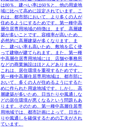
は80％、建ぺい率は60％と、他の用途地
域に比べて高めに設定されています。こ
れは、都市部において、より多くの人が
住めるようにするためです。第一種中高
層住居専用地域の特徴は、まず、高層建
築が多いことです。容積率が高いため、
必然的に高層建築が多くなります。ま
た、建ぺい率も高いため、敷地を広く使
って建物が建てられます。また、第一種
中高層住居専用地域には、店舗や事務所
などの商業施設はほとんどありません。
これは、居住環境を重視するためです。
第一種中高層住居専用地域は、都市部に
おいて、多くの人が住めるようにするた
めに作られた用途地域です。しかし、高
層建築が多いため、日当たりや風通しな
どの居住環境が悪くなるという問題もあ
ります。そのため、第一種中高層住居専
用地域では、都市計画によって、日当た
りや風通しを確保するための工夫がされ
ています。