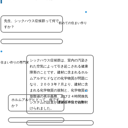
先生、シックハウス症候群って何で
初めての住まい作り
すか？
シックハウス症候群は、室内の汚染さ
住まい作りの専門家
れた空気によって引き起こされる健康
障害のことです。建材に含まれるホル
ムアルデヒドなどの化学物質が問題に
なり、２００３年７月より、建材に含
まれる化学物質の規制と、化学物質の
放散値の表示義務、及び２４時間換気
ホルムアルデヒドって、何です
初めての住まい作り
システムの設置が建築基準法で義務付
か？
けられました。