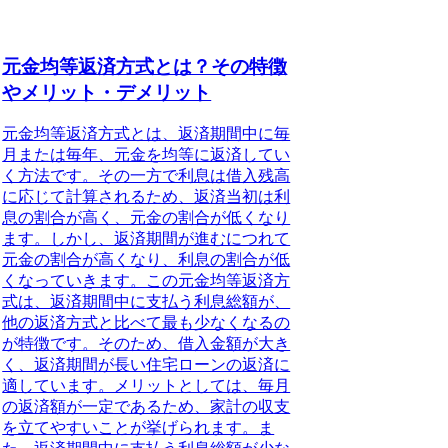
元金均等返済方式とは？その特徴
やメリット・デメリット
元金均等返済方式とは、返済期間中に毎
月または毎年、元金を均等に返済してい
く方法です。その一方で利息は借入残高
に応じて計算されるため、返済当初は利
息の割合が高く、元金の割合が低くなり
ます。しかし、返済期間が進むにつれて
元金の割合が高くなり、利息の割合が低
くなっていきます。この元金均等返済方
式は、返済期間中に支払う利息総額が、
他の返済方式と比べて最も少なくなるの
が特徴です。そのため、借入金額が大き
く、返済期間が長い住宅ローンの返済に
適しています。メリットとしては、毎月
の返済額が一定であるため、家計の収支
を立てやすいことが挙げられます。ま