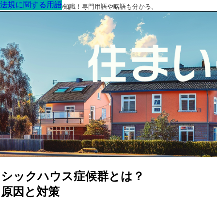
法規に関する用語
法規に関する用語
法規に関する用語
法規に関する用語
法規に関する用語
法規に関する用語
法規に関する用語
最高の家を作るための知識！専門用語や略語も分かる。
シックハウス症候群とは？
原因と対策