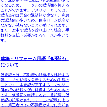
た、返済期間中に支払う利息総額が少な
くなるため、トータルの返済額を抑える
ことができます。デメリットとしては、
返済当初は元金の返済額が少なく、利息
の返済額が多いため、住宅ローン残高が
なかなか減らないことが挙げられます。
また、途中で返済を繰り上げた場合、手
数料を支払う必要があるケースが多いで
す。
建築・リフォーム用語『仮登記』
について
仮登記とは、不動産の所有権を移転する
際に、その移転を公示するための手続の
ことです。本登記が完了するまでの間、
所有権の移転を仮に確保するためのもの
です。仮登記を申請すると、登記簿に仮
登記の記載がされます。この記載によっ
て、第三者はその不動産がすでに売却さ