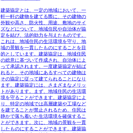
建築協定とは、一定の地域において、一
軒一軒の建物を建てる際に、その建物の
外観や高さ、防火性、用途、敷地のサイ
ズなどについて、地域住民や自治体が協
定を結び、法的効力を与えたものです。
これは、地域住民の生活環境を守り、地
域の景観を一貫したものにすることを目
的としています。建築協定は、地域住民
の総意に基づいて作成され、自治体によ
って承認されます。一度建築協定が結ば
れると、その地域にあるすべての建物は
その協定に従って建てられることになり
ます。建築協定には、さまざまなメリッ
トがあります。まず、地域住民の生活環
境を守ることができます。建築協定によ
り、特定の地域では高層建築や工場など
を建てることが禁止されるため、住民は
静かで落ち着いた生活環境を確保するこ
とができます。次に、地域の景観を一貫
したものにすることができます。建築協