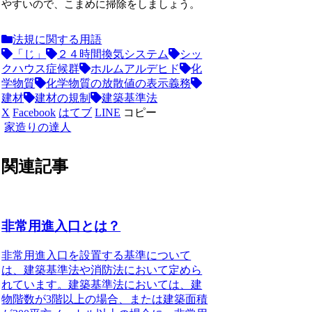
やすいので、こまめに掃除をしましょう。
法規に関する用語
「じ」
２４時間換気システム
シッ
クハウス症候群
ホルムアルデヒド
化
学物質
化学物質の放散値の表示義務
建材
建材の規制
建築基準法
X
Facebook
はてブ
LINE
コピー
家造りの達人
関連記事
非常用進入口とは？
非常用進入口を設置する基準について
は、建築基準法や消防法において定めら
れています。建築基準法においては、建
物階数が3階以上の場合、または建築面積