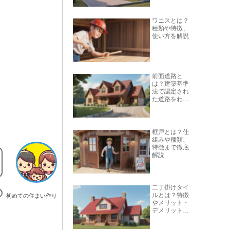
ワニスとは？
種類や特徴、
使い方を解説
前面道路と
は？建築基準
法で認定され
た道路をわか
りやすく解説
框戸とは？仕
組みや種類、
特徴まで徹底
解説
二丁掛けタイ
ルとは？特徴
初めての住まい作り
やメリット・
デメリットを
解説