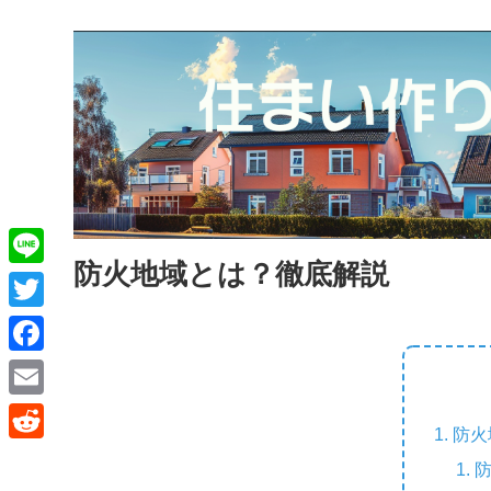
防火地域とは？徹底解説
L
i
T
n
w
F
e
i
a
E
t
防火
c
m
R
t
e
a