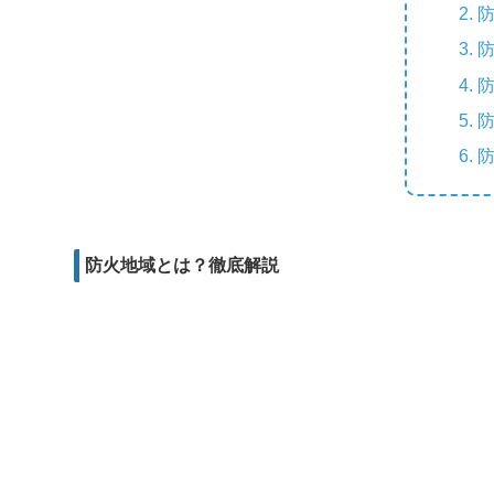
e
e
b
i
d
r
o
l
d
o
i
k
t
防火地域とは？徹底解説