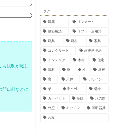
タグ
建築
リフォーム
建築用語
リフォーム用語
建具
建材
家具
コンクリート
建築基準法
インテリア
木材
住宅
りも規制が厳し
資材
壁
柱
屋根
窓
天井
デザイン
梁
耐久性
構造
の開口部などに
カーペット
基礎
床の間
外壁
キッチン
照明器具
合板