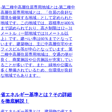
-第二種中高層住居専用地域とは-第二種中
高層住居専用地域とは、「住居の良好な
環境を確保する地域」として定められた
地域です。この地域では、容積率が400％
まで認められており、高さ制限は12～31
メートル（一部地域では31メートル以
上）です。建ぺい率は60％までとなって
います。建築物は、主に中高層住宅やオ
フィスビル等が中心となっています。第
二種中高層住居専用地域は、交通の便が
良く、商業施設や公共施設が充実してい
ることが多いです。また、緑地や公園も
多く整備されているため、住環境が良好
な地域でもあります。
省エネルギー基準とは？その詳細
を徹底解説！
省エネルギー基準とは、建築物の省エネ