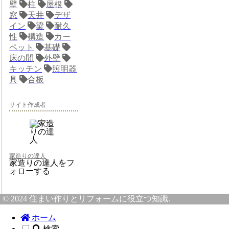
壁
柱
屋根
窓
天井
デザ
イン
梁
耐久
性
構造
カー
ペット
基礎
床の間
外壁
キッチン
照明器
具
合板
サイト作成者
家造りの達人
家造りの達人をフ
ォローする
© 2024 住まい作りとリフォームに役立つ知識.
ホーム
検索