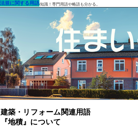
法規に関する用語
法規に関する用語
法規に関する用語
法規に関する用語
法規に関する用語
法規に関する用語
法規に関する用語
最高の家を作るための知識！専門用語や略語も分かる。
建築・リフォーム関連用語
『地積』について