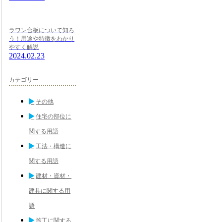
ラワン合板について知ろ
う！用途や特徴をわかり
やすく解説
2024.02.23
カテゴリー
その他
住宅の部位に
関する用語
工法・構造に
関する用語
建材・資材・
建具に関する用
語
施工に関する