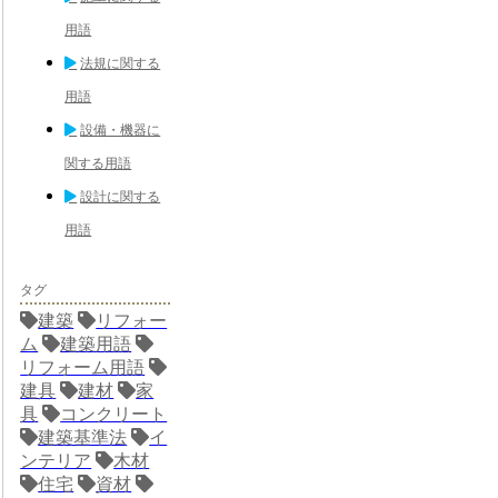
用語
法規に関する
用語
設備・機器に
関する用語
設計に関する
用語
タグ
建築
リフォー
ム
建築用語
リフォーム用語
建具
建材
家
具
コンクリート
建築基準法
イ
ンテリア
木材
住宅
資材