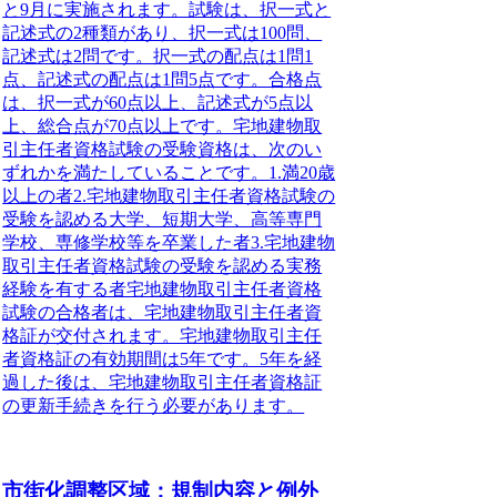
と9月に実施されます。試験は、択一式と
記述式の2種類があり、択一式は100問、
記述式は2問です。択一式の配点は1問1
点、記述式の配点は1問5点です。合格点
は、択一式が60点以上、記述式が5点以
上、総合点が70点以上です。宅地建物取
引主任者資格試験の受験資格は、次のい
ずれかを満たしていることです。1.満20歳
以上の者2.宅地建物取引主任者資格試験の
受験を認める大学、短期大学、高等専門
学校、専修学校等を卒業した者3.宅地建物
取引主任者資格試験の受験を認める実務
経験を有する者宅地建物取引主任者資格
試験の合格者は、宅地建物取引主任者資
格証が交付されます。宅地建物取引主任
者資格証の有効期間は5年です。5年を経
過した後は、宅地建物取引主任者資格証
の更新手続きを行う必要があります。
市街化調整区域：規制内容と例外