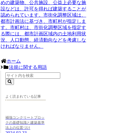
めの建築物、公共施設、公益上必要な施
設などは、許可を得れば建築することが
認められています。市街化調整区域は、
都市計画法に基づき、市町村が指定しま
す。市町村は、市街化調整区域を指定す
る際には、都市計画区域内の土地利用状
況、人口動態、経済動向などを考慮しな
ければなりません。
ホーム
法規に関する用語
よく読まれている記事
補強コンクリートブロッ
クの基礎知識と建築基準
法上の位置づけ
2024.02.23