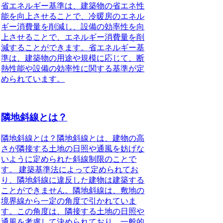
省エネルギー基準は、建築物の省エネ性
能を向上させることで、冷暖房のエネル
ギー消費量を削減し、設備の効率性を向
上させることで、エネルギー消費量を削
減することができます。省エネルギー基
準は、建築物の用途や規模に応じて、断
熱性能や設備の効率性に関する基準が定
められています。
隣地斜線とは？
隣地斜線とは？隣地斜線とは、建物の高
さが隣接する土地の日照や通風を妨げな
いように定められた斜線制限のことで
す。 建築基準法によって定められてお
り、隣地斜線に違反した建物は建築する
ことができません。隣地斜線は、敷地の
境界線から一定の角度で引かれていま
す。この角度は、隣接する土地の日照や
通風を考慮して決められており、一般的