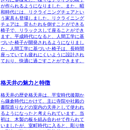
が作られるようになりました。また、昭
和時代には、リクライニングチェアとい
う家具も登場しました。リクライニング
チェアは、背もたれを倒すことができる
椅子で、リラックスして座ることができ
ます。平成時代になると、人間工学に基
づいた椅子が開発されるようになりまし
た。人間工学に基づいた椅子は、長時間
座っていても疲れにくいように設計され
ており、快適に過ごすことができます。
格天井の魅力と特徴
格天井の歴史格天井は、平安時代後期か
ら鎌倉時代にかけて、主に寺院や社殿の
書院造りなどの室内の天井として使われ
るようになったと考えられています。当
初は、木製の板を組み合わせて作られて
いましたが、室町時代に入ると、彫り物