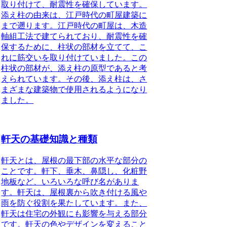
取り付けて、耐震性を確保しています。
添え柱の由来は、江戸時代の町屋建築に
まで遡ります。江戸時代の町屋は、木造
軸組工法で建てられており、耐震性を確
保するために、柱状の部材を立てて、こ
れに筋交いを取り付けていました。この
柱状の部材が、添え柱の原型であると考
えられています。その後、添え柱は、さ
まざまな建築物で使用されるようになり
ました。
軒天の基礎知識と種類
軒天とは、屋根の最下部の水平な部分の
ことです。軒下、垂木、鼻隠し、化粧野
地板など、いろいろな呼び名がありま
す。軒天は、屋根裏から吹き付ける風や
雨を防ぐ役割を果たしています。また、
軒天は住宅の外観にも影響を与える部分
です。軒天の色やデザインを変えること