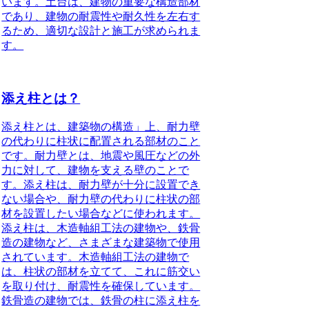
います。土台は、建物の重要な構造部材
であり、建物の耐震性や耐久性を左右す
るため、適切な設計と施工が求められま
す。
添え柱とは？
添え柱とは、建築物の構造」上、耐力壁
の代わりに柱状に配置される部材のこと
です。耐力壁とは、地震や風圧などの外
力に対して、建物を支える壁のことで
す。添え柱は、耐力壁が十分に設置でき
ない場合や、耐力壁の代わりに柱状の部
材を設置したい場合などに使われます。
添え柱は、木造軸組工法の建物や、鉄骨
造の建物など、さまざまな建築物で使用
されています。木造軸組工法の建物で
は、柱状の部材を立てて、これに筋交い
を取り付け、耐震性を確保しています。
鉄骨造の建物では、鉄骨の柱に添え柱を