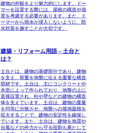
建物の外観をより魅力的にします。ドー
マーを設置する際には、屋根の構造や強
度を考慮する必要があります。また、ド
ーマーから雨水が浸入しないように、防
水対策を施すことが大切です。
建築・リフォーム用語 – 土台と
は？
土台とは、建物の基礎部分であり、建物
を支え、荷重を地盤に伝える重要な構造
部材です。土台は、主にコンクリートや
木造によって作られており、地盤の上に
直接設置され、柱や壁などの建物の構造
体を支えています。土台は、建物の重量
を均等に分散させ、地盤への接地面積を
拡大することで、建物の安定性を確保し
ています。また、土台は、建物を地震や
台風などの外力から守る役割も果たして