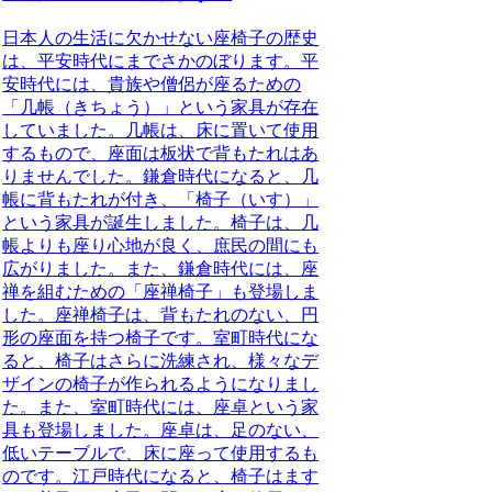
日本人の生活に欠かせない座椅子の歴史
は、平安時代にまでさかのぼります。平
安時代には、貴族や僧侶が座るための
「几帳（きちょう）」という家具が存在
していました。几帳は、床に置いて使用
するもので、座面は板状で背もたれはあ
りませんでした。鎌倉時代になると、几
帳に背もたれが付き、「椅子（いす）」
という家具が誕生しました。椅子は、几
帳よりも座り心地が良く、庶民の間にも
広がりました。また、鎌倉時代には、座
禅を組むための「座禅椅子」も登場しま
した。座禅椅子は、背もたれのない、円
形の座面を持つ椅子です。室町時代にな
ると、椅子はさらに洗練され、様々なデ
ザインの椅子が作られるようになりまし
た。また、室町時代には、座卓という家
具も登場しました。座卓は、足のない、
低いテーブルで、床に座って使用するも
のです。江戸時代になると、椅子はます