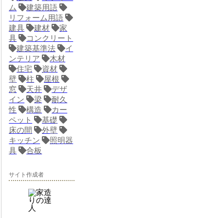
ム
建築用語
リフォーム用語
建具
建材
家
具
コンクリート
建築基準法
イ
ンテリア
木材
住宅
資材
壁
柱
屋根
窓
天井
デザ
イン
梁
耐久
性
構造
カー
ペット
基礎
床の間
外壁
キッチン
照明器
具
合板
サイト作成者