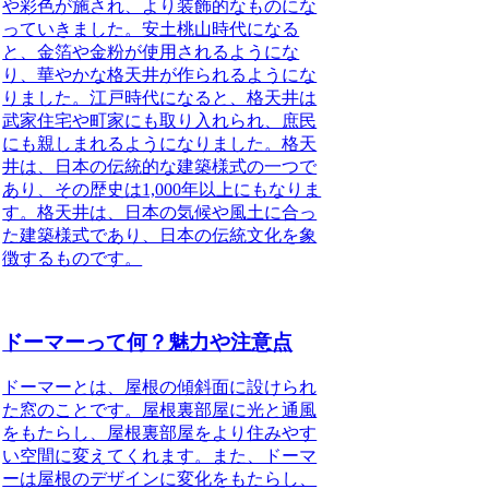
や彩色が施され、より装飾的なものにな
っていきました。安土桃山時代になる
と、金箔や金粉が使用されるようにな
り、華やかな格天井が作られるようにな
りました。江戸時代になると、格天井は
武家住宅や町家にも取り入れられ、庶民
にも親しまれるようになりました。格天
井は、日本の伝統的な建築様式の一つで
あり、その歴史は1,000年以上にもなりま
す。格天井は、日本の気候や風土に合っ
た建築様式であり、日本の伝統文化を象
徴するものです。
ドーマーって何？魅力や注意点
ドーマーとは、屋根の傾斜面に設けられ
た窓のことです。屋根裏部屋に光と通風
をもたらし、屋根裏部屋をより住みやす
い空間に変えてくれます。また、ドーマ
ーは屋根のデザインに変化をもたらし、