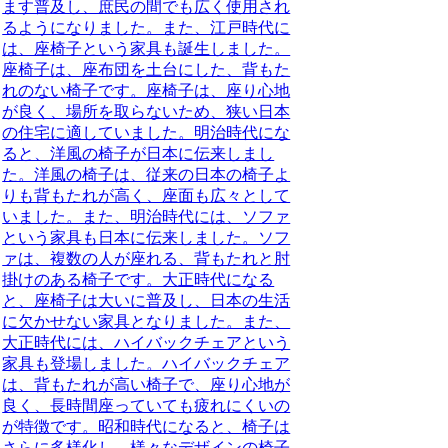
ます普及し、庶民の間でも広く使用され
るようになりました。また、江戸時代に
は、座椅子という家具も誕生しました。
座椅子は、座布団を土台にした、背もた
れのない椅子です。座椅子は、座り心地
が良く、場所を取らないため、狭い日本
の住宅に適していました。明治時代にな
ると、洋風の椅子が日本に伝来しまし
た。洋風の椅子は、従来の日本の椅子よ
りも背もたれが高く、座面も広々として
いました。また、明治時代には、ソファ
という家具も日本に伝来しました。ソフ
ァは、複数の人が座れる、背もたれと肘
掛けのある椅子です。大正時代になる
と、座椅子は大いに普及し、日本の生活
に欠かせない家具となりました。また、
大正時代には、ハイバックチェアという
家具も登場しました。ハイバックチェア
は、背もたれが高い椅子で、座り心地が
良く、長時間座っていても疲れにくいの
が特徴です。昭和時代になると、椅子は
さらに多様化し、様々なデザインの椅子