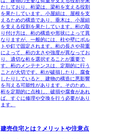
は、建物の主要な荷重を支える役割を果
たしており、桁梁は、梁桁を支える役割
を果たしています。小屋組は、屋根を支
えるための構造であり、垂木は、小屋組
を支える役割を果たしています。桁の取
り付け方は、桁の構造や形状によって異
なりますが、一般的には、柱や壁にボル
トや釘で固定されます。桁の長さや荷重
によって、桁の太さや強度が異なってお
り、適切な桁を選択することが重要で
す。桁のメンテナンスは、定期的に行う
ことが大切です。桁が破損したり、腐食
したりしていると、建物の構造に悪影響
を与える可能性があります。そのため、
桁を定期的に点検し、破損や腐食があれ
ば、すぐに修理や交換を行う必要があり
ます。
建売住宅とは？メリットや注意点