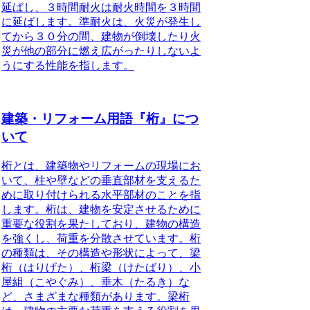
延ばし、３時間耐火は耐火時間を３時間
に延ばします。準耐火は、火災が発生し
てから３０分の間、建物が倒壊したり火
災が他の部分に燃え広がったりしないよ
うにする性能を指します。
建築・リフォーム用語『桁』につ
いて
桁とは、建築物やリフォームの現場にお
いて、柱や壁などの垂直部材を支えるた
めに取り付けられる水平部材のことを指
します。桁は、建物を安定させるために
重要な役割を果たしており、建物の構造
を強くし、荷重を分散させています。桁
の種類は、その構造や形状によって、梁
桁（はりげた）、桁梁（けたばり）、小
屋組（こやぐみ）、垂木（たるき）な
ど、さまざまな種類があります。梁桁