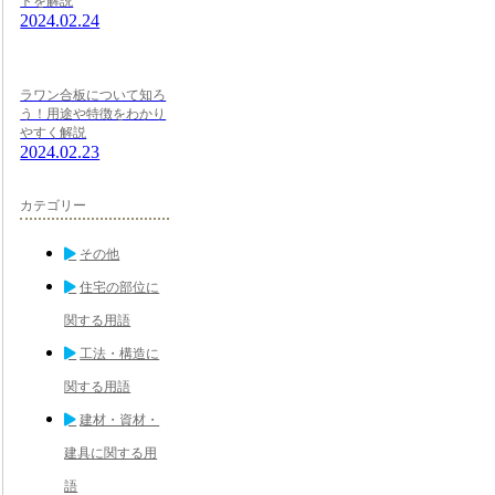
トを解説
2024.02.24
ラワン合板について知ろ
う！用途や特徴をわかり
やすく解説
2024.02.23
カテゴリー
その他
住宅の部位に
関する用語
工法・構造に
関する用語
建材・資材・
建具に関する用
語