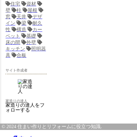
住宅
資材
壁
柱
屋根
窓
天井
デザ
イン
梁
耐久
性
構造
カー
ペット
基礎
床の間
外壁
キッチン
照明器
具
合板
サイト作成者
家造りの達人
家造りの達人をフ
ォローする
© 2024 住まい作りとリフォームに役立つ知識.