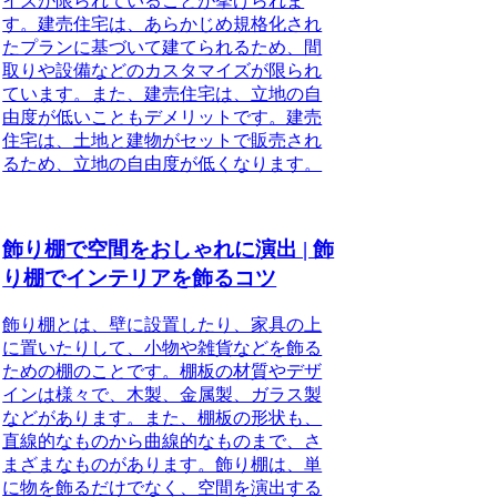
イズが限られていることが挙げられま
す。建売住宅は、あらかじめ規格化され
たプランに基づいて建てられるため、間
取りや設備などのカスタマイズが限られ
ています。また、建売住宅は、立地の自
由度が低いこともデメリットです。建売
住宅は、土地と建物がセットで販売され
るため、立地の自由度が低くなります。
飾り棚で空間をおしゃれに演出 | 飾
り棚でインテリアを飾るコツ
飾り棚とは、壁に設置したり、家具の上
に置いたりして、小物や雑貨などを飾る
ための棚のことです。棚板の材質やデザ
インは様々で、木製、金属製、ガラス製
などがあります。また、棚板の形状も、
直線的なものから曲線的なものまで、さ
まざまなものがあります。飾り棚は、単
に物を飾るだけでなく、空間を演出する