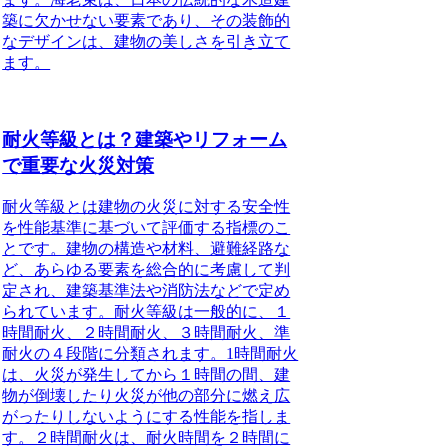
築に欠かせない要素であり、その装飾的
なデザインは、建物の美しさを引き立て
ます。
耐火等級とは？建築やリフォーム
で重要な火災対策
耐火等級とは建物の火災に対する安全性
を性能基準に基づいて評価する指標のこ
とです。建物の構造や材料、避難経路な
ど、あらゆる要素を総合的に考慮して判
定され、建築基準法や消防法などで定め
られています。耐火等級は一般的に、１
時間耐火、２時間耐火、３時間耐火、準
耐火の４段階に分類されます。1時間耐火
は、火災が発生してから１時間の間、建
物が倒壊したり火災が他の部分に燃え広
がったりしないようにする性能を指しま
す。２時間耐火は、耐火時間を２時間に