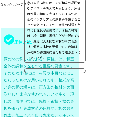
床柱を選ぶ際には、まず和室の雰囲気
住まい作りのベテラン
やテイストを考えてみましょう。床柱
は部屋の印象を大きく左右するため、
他のインテリアとの調和を考慮するこ
とが大切です。また、床柱の材質や色
味にも注意が必要です。床柱の材質
は、桧、紫檀、黒檀などが一般的です
が、最近は人工的な素材のものもあ
床柱とは。
り、価格は比較的安価です。色味は、
床の間の雰囲気に合わせて選ぶように
しましょう。
床の間の飾り柱である「床柱」は、和室
全体の調和を左右する重要な要素です。
そのため床柱には、材質や木目などにこ
だわったものが用いられます。格式が高
い床の間の場合は、正方形の桧材を大面
取りした床柱が使われることが多く、現
代の一般住宅では、黒檀・紫檀・桧の突
板を張った集成材芯の床柱や、杉の磨き
丸太、加工された絞り丸太などが用いら