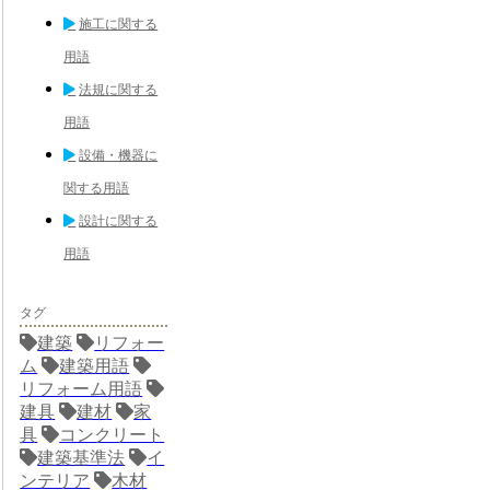
施工に関する
用語
法規に関する
用語
設備・機器に
関する用語
設計に関する
用語
タグ
建築
リフォー
ム
建築用語
リフォーム用語
建具
建材
家
具
コンクリート
建築基準法
イ
ンテリア
木材