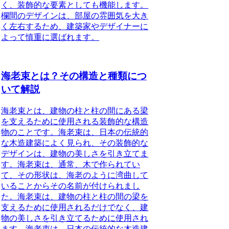
く、装飾的な要素としても機能します。
欄間のデザインは、部屋の雰囲気を大き
く左右するため、建築家やデザイナーに
よって慎重に選ばれます。
海老束とは？その構造と種類につ
いて解説
海老束とは、建物の柱と柱の間にある梁
を支えるために使用される装飾的な構造
物のことです。海老束は、日本の伝統的
な木造建築によく見られ、その装飾的な
デザインは、建物の美しさを引き立てま
す。海老束は、通常、木で作られてい
て、その形状は、海老のように湾曲して
いることからその名前が付けられまし
た。海老束は、建物の柱と柱の間の梁を
支えるために使用されるだけでなく、建
物の美しさを引き立てるために使用され
ます。海老束は、日本の伝統的な木造建