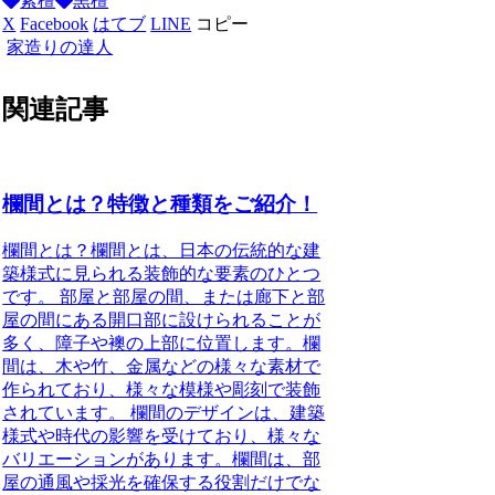
紫檀
黒檀
X
Facebook
はてブ
LINE
コピー
家造りの達人
関連記事
欄間とは？特徴と種類をご紹介！
欄間とは？欄間とは、日本の伝統的な建
築様式に見られる装飾的な要素のひとつ
です。 部屋と部屋の間、または廊下と部
屋の間にある開口部に設けられることが
多く、障子や襖の上部に位置します。欄
間は、木や竹、金属などの様々な素材で
作られており、様々な模様や彫刻で装飾
されています。 欄間のデザインは、建築
様式や時代の影響を受けており、様々な
バリエーションがあります。欄間は、部
屋の通風や採光を確保する役割だけでな