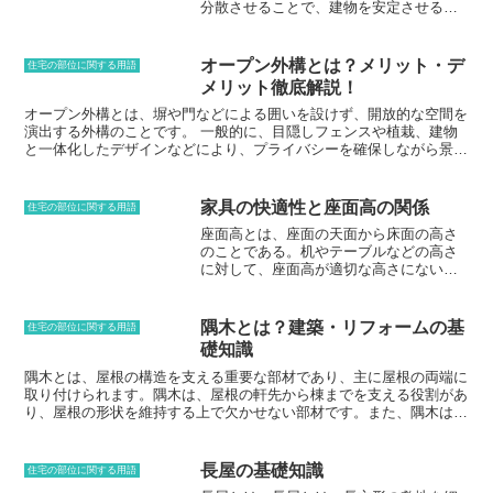
分散させることで、建物を安定させる役
の補助具として使用される③寝返りを打
割を果たしています。べた基礎は、鉄筋
つ時の助けになる④腰痛や肩こりの緩和
コンクリートまたは鉄筋モルタルで造ら
に役立つ
れることが多く、地盤の強度や建物の規
オープン外構とは？メリット・デ
住宅の部位に関する用語
模によってその厚みや配筋量が決まりま
メリット徹底解説！
す。べた基礎は、不同沈下の防止に効果
的です。不同沈下とは、建物の土台が部
オープン外構とは、塀や門などによる囲いを設けず、開放的な空間を
分的に沈降することで、建物にひび割れ
演出する外構のことです。 一般的に、目隠しフェンスや植栽、建物
や傾きが生じる現象です。べた基礎は、
と一体化したデザインなどにより、プライバシーを確保しながら景観
建物の荷重を地面全体に分散させること
に溶け込むように作られています。オープン外構は、土地の広さや建
で、不同沈下の発生を防ぎます。また、
物のデザイン、周辺環境などによって適したスタイルが異なります。
べた基礎は、地盤の不同沈下の防止にも
そのため、依頼する際には、これらの要素を考慮して設計することが
家具の快適性と座面高の関係
住宅の部位に関する用語
効果的です。地盤の不同沈下とは、地盤
大切です。また、メンテナンス性にも配慮することが大切です。オー
座面高とは、座面の天面から床面の高さ
の一部が沈降することで、建物に不同沈
プン外構には、さまざまなメリットがあります。まず、開放感があ
のことである。机やテーブルなどの高さ
下が生じる現象です。べた基礎は、建物
り、広々とした印象を与えることができます。 見通しが良いので、
に対して、座面高が適切な高さにない
の荷重を地面全体に分散させることで、
敷地内を見渡すことができ、防犯面でも安心です。また、敷地面積を
と、長時間座って作業するときに、腰や
地盤の不同沈下の発生を防ぎます。べた
広く見せることができます。 塀や門などの仕切りがないため、土地
首に負担がかかってしまう。そのため、
基礎は、不同沈下の防止や地盤の不同沈
を広く感じることができます。さらに、景観に溶け込みやすいという
家具の快適性を考慮する上で、座面高は
下の防止に効果的な基礎構造です。その
メリットもあります。オープン外構は、自然な風合いを活かしたデザ
隅木とは？建築・リフォームの基
住宅の部位に関する用語
重要な要素となる。座面高の目安とし
ため、不同沈下が発生しやすい地盤や、
インが多く、景観に溶け込みやすいです。しかし、オープン外構に
礎知識
て、身長160cmの場合は40～45cm、身長
大型の建物に適しています。
は、デメリットもあります。まず、プライバシーが確保しにくいとい
170cmの場合は45～50cm、身長180cmの
隅木とは、屋根の構造を支える重要な部材であり、主に屋根の両端に
うデメリットがあります。塀や門がないため、敷地内が外から見えや
場合は50～55cmが適していると言われて
取り付けられます。隅木は、屋根の軒先から棟までを支える役割があ
すくなってしまいます。そのため、目隠しフェンスや植栽などの工夫
いる。しかし、これはあくまでも目安で
り、屋根の形状を維持する上で欠かせない部材です。また、隅木は屋
が必要になります。また、防犯面でも、塀や門のある外構に比べて劣
あり、個人差があることに注意が必要で
根に荷重がかかった際にも、その荷重を分散させる役割を果たしてい
ります。 敷地内が外から見えやすいため、侵入されやすくなってし
ある。座面高が適切な高さであるかどう
ます。隅木は、通常 деревя材を使用し、木組みによって屋根に固定
まいます。そのため、防犯カメラやセンサーライトなどの設置が必要
かは、椅子に座ったときに、足の裏が床
されています。隅木は、屋根の形状や規模に合わせて様々な種類があ
です。最後に、メンテナンスが大変というデメリットもあります。オ
長屋の基礎知識
住宅の部位に関する用語
にしっかりと接地していて、膝が直角に
り、その形状や寸法は、屋根の荷重や風圧などによって決定されま
ープン外構は、塀や門のない分、埃やゴミが溜まりやすいです。その