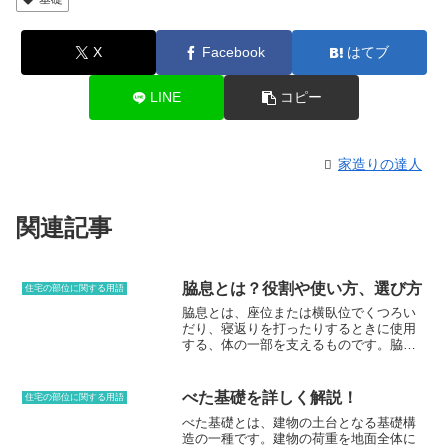
X
Facebook
はてブ
LINE
コピー
家造りの達人
関連記事
脇息とは？役割や使い方、選び方
住宅の部位に関する用語
脇息とは、座位または横臥位でくつろい
だり、寝返りを打ったりするときに使用
する、体の一部を支えるものです。脇息
の形状は、長方形、円筒形、三角形など
さまざまです。 また、素材も、綿、ポリ
エステル、ビーズなどさまざまです。脇
べた基礎を詳しく解説！
住宅の部位に関する用語
息は、主に以下の役割を果たします。①
べた基礎とは、建物の土台となる基礎構
身体の一部を支えることで、身体への負
造の一種です。建物の荷重を地面全体に
担を軽減する②リラックスして休むため