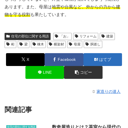
あります。また、母屋は
地震や台風など、外からの力から建
物を守る役割
も果たしています。
住宅の部位に関する用語
「お」
リフォーム
建築
桁
梁
棟木
横架材
母屋
胴差し
X
Facebook
はてブ
LINE
コピー
家造りの達人
関連記事
数奇屋造りとは？茶室から現代の
住宅の部位に関する用語