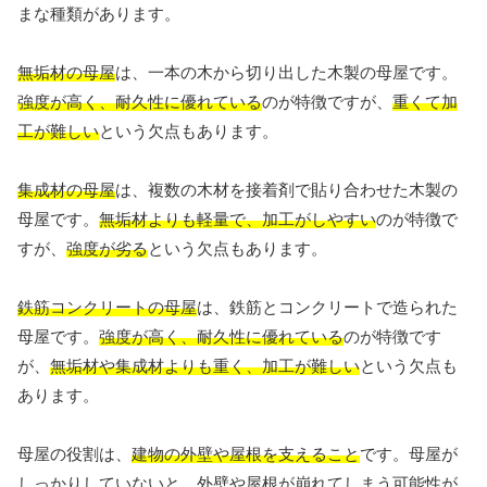
まな種類があります。
無垢材の母屋
は、一本の木から切り出した木製の母屋です。
強度が高く、耐久性に優れている
のが特徴ですが、
重くて加
工が難しい
という欠点もあります。
集成材の母屋
は、複数の木材を接着剤で貼り合わせた木製の
母屋です。
無垢材よりも軽量で、加工がしやすい
のが特徴で
すが、
強度が劣る
という欠点もあります。
鉄筋コンクリートの母屋
は、鉄筋とコンクリートで造られた
母屋です。
強度が高く、耐久性に優れている
のが特徴です
が、
無垢材や集成材よりも重く、加工が難しい
という欠点も
あります。
母屋の役割は、
建物の外壁や屋根を支えること
です。母屋が
しっかりしていないと、外壁や屋根が崩れてしまう可能性が