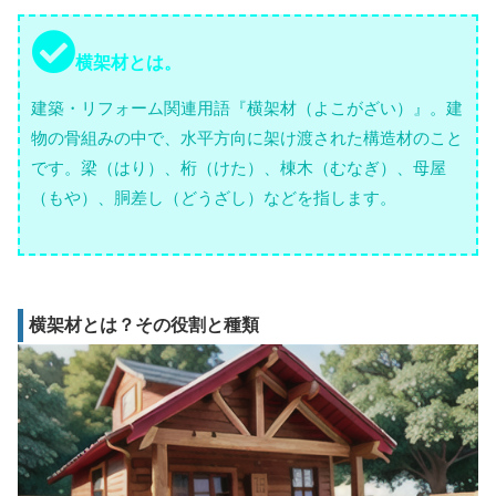
横架材とは。
建築・リフォーム関連用語『横架材（よこがざい）』。建
物の骨組みの中で、水平方向に架け渡された構造材のこと
です。梁（はり）、桁（けた）、棟木（むなぎ）、母屋
（もや）、胴差し（どうざし）などを指します。
横架材とは？その役割と種類