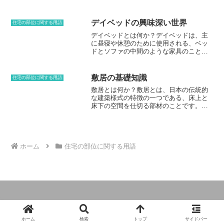
持っています。
襖の両端に2個ずつ取り付けることもあります。取り付け手順くら金
呼ばれる腰壁までのハッチなど、さまざまなタイプがあります。カウ
物の取り付け手順は、以下の通りです。1. 戸や襖にドリルで穴を開
ンター越しに料理を渡すことができますし、ハッチの両側に食器や調
ける。2. くら金物を穴に差し込み、ビスで固定する。3. くら金物の
味料を置くことで作業の効率化を図ることもできます。また、ハッチ
デイベッドの興味深い世界
住宅の部位に関する用語
キャップを被せる。取り付けの際には、戸や襖がしっかり固定されて
の周りを装飾することで、キッチンのインテリアをよりおしゃれにす
デイベッドとは何か？デイベッドは、主
いることを確認してください。また、ビスを締めすぎると、戸や襖が
ることができます。ハッチには、いくつかの役割があります。まず、
に昼寝や休憩のために使用される、ベッ
破損する可能性があるので注意が必要です。お手入れ方法くら金物
キッチンとダイニングを隔てる壁をなくすことで、空間を広く見せる
ドとソファの中間のような家具のことで
は、定期的に掃除をして汚れを落とすようにしましょう。汚れを落と
ことができます。また、料理や食器を運ぶための通路としても機能
す。フレームはベッドより低く、通常は
す際は、中性洗剤を水で薄めて使用してください。磨く際には、柔ら
し、動線をスムーズにすることができます。さらに、キッチンとダイ
枕やクッションが備わっています。デイ
かい布を使用し、強く擦らないように注意してください。
ニングの両方からコミュニケーションをとることができるため、家族
ベッドはリビングルーム、寝室、または
や友人の交流を深めることができます。
敷居の基礎知識
住宅の部位に関する用語
屋外など、さまざまな場所に設置するこ
敷居とは何か？敷居とは、日本の伝統的
とができ、昼寝や読書、テレビ鑑賞など
な建築様式の特徴の一つである、床上と
のリラックススペースとして使用するこ
床下の空間を仕切る部材のことです。通
とができます。デイベッドの起源は古
常、木製の棒状のもので、部屋の入り口
く、古代エジプト時代から存在していた
の両側に渡して使用されます。敷居は、
と考えられています。古代エジプトで
床下の換気や床下の害虫の侵入を防ぐな
は、デイベッドは睡眠だけでなく、食事
どの役割を果たしています。また、敷居
や社交の場としても使用されていまし
は部屋の間仕切りとしても使用される場
ホーム
住宅の部位に関する用語
た。その後、デイベッドはヨーロッパや
合があります。日本建築での敷居の起源
アジアに広がり、貴族や富裕層の間で人
は古く、平安時代にはすでに使用されて
気の家具となりました。19世紀には、デ
いたと考えられています。
イベッドは一般家庭でも広く普及するよ
うになり、現在では世界中で親しまれて
います。デイベッドには、さまざまなサ
イズやデザインがあります。中には、引
き出しや収納スペースが備わったもの
© 2024 住まい作りとリフォームに役立つ知識.
や、ソファベッドのように折りたたみ式
のものもあります。また、デイベッド
ホーム
検索
トップ
サイドバー