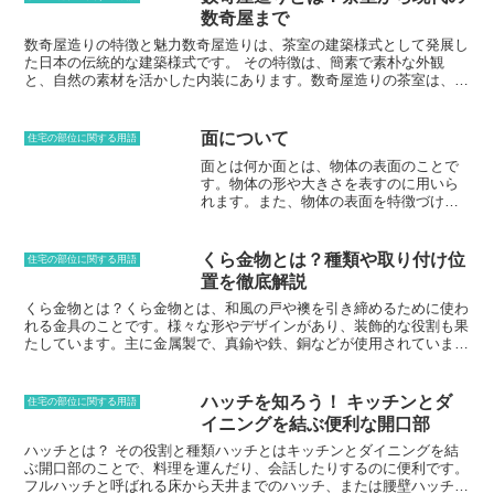
数奇屋まで
数奇屋造りの特徴と魅力数奇屋造りは、茶室の建築様式として発展し
た日本の伝統的な建築様式です。 その特徴は、簡素で素朴な外観
と、自然の素材を活かした内装にあります。数奇屋造りの茶室は、茶
道の精神である「わび」「さび」を体現しており、日本の美意識の象
徴とも言われています。数奇屋造りの魅力は、その簡素さと自然との
調和です。外観は、萱葺き屋根や土壁など、自然の素材をそのまま使
面について
住宅の部位に関する用語
用しています。内装も、柱や梁などの構造材をそのまま見せる「真壁
面とは何か面とは、物体の表面のことで
造り」を採用し、壁や天井には土や紙などが使用されています。この
す。物体の形や大きさを表すのに用いら
簡素な造りは、茶道の精神である「わび」「さび」を体現しており、
れます。また、物体の表面を特徴づける
日本の美意識の象徴ともされています。また、数奇屋造りの茶室は、
性質、例えば、色や質感、模様などを表
自然との調和を重視しています。茶室は、木々や草花に囲まれた自然
すのにも用いられます。面は、直線、曲
豊かな場所に建てられ、窓や縁側からは自然の景色を眺めることがで
線、またはそれらの組み合わせで構成さ
きます。この自然との調和は、茶道の精神である「一期一会」を体現
くら金物とは？種類や取り付け位
住宅の部位に関する用語
れます。直線で構成された面は平面と呼
しており、茶室を訪れた人々に安らぎと癒しを与えてくれます。数奇
置を徹底解説
ばれ、曲線で構成された面は曲面と呼ば
屋造りは、茶室の建築様式として発展しましたが、現在では住宅や店
れます。また、直線と曲線の組み合わせ
くら金物とは？くら金物とは、和風の戸や襖を引き締めるために使わ
舗など、さまざまな建築物に取り入れられています。数奇屋造りの建
で構成された面は、曲面と呼ばれたり、
れる金具のことです。様々な形やデザインがあり、装飾的な役割も果
物は、簡素で自然との調和を重視した造りが特徴で、日本の美意識を
複合曲面と呼ばれたりします。面は、物
たしています。主に金属製で、真鍮や鉄、銅などが使用されていま
感じさせる空間を作り出すことができます。
の形や大きさを表すのに用いられます。
す。種類と特徴くら金物には、主に3種類があります。片手引手 片手
例えば、立方体の面は正方形であり、球
で引き締めるタイプのくら金物です。最も一般的なタイプで、縦長の
体の面は円形です。また、面は、物体の
形状をしています。両手引手 両手で引き締めるタイプのくら金物で
ハッチを知ろう！ キッチンとダ
住宅の部位に関する用語
表面を特徴づける性質、例えば、色や質
す。片手引手よりも安定感があり、重い戸や襖に使用されます。小判
イニングを結ぶ便利な開口部
感、模様などを表すのにも用いられま
引手 小判のような形のくら金物です。片手引手や両手引手よりも装
す。例えば、木の表面は茶色で、ざらざ
飾性が強く、主に戸の両脇に取り付けられます。取り付け位置くら金
ハッチとは？ その役割と種類ハッチとはキッチンとダイニングを結
らとした質感を持っています。また、花
物の取り付け位置は、戸や襖の大きさやデザインによって異なりま
ぶ開口部のことで、料理を運んだり、会話したりするのに便利です。
びらの表面は赤色で、なめらかな質感を
す。一般的な取り付け位置は、戸や襖の中心から少し上部です。戸や
フルハッチと呼ばれる床から天井までのハッチ、または腰壁ハッチと