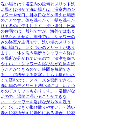
洗い場とは？浴室内の設備とメリット洗
い場とは何か？洗い場とは、浴室内のシ
ャワーや蛇口、排水口などを備えた場所
のことです。体を洗ったり、髪を洗った
りするのに使用します。洗い場は、日本
の住宅では一般的ですが、海外ではあま
り見られません。海外では、シャワーの
みの浴室が主流です。洗い場のメリット
洗い場には、いくつかのメリットがあり
ます。・体を洗う場所とシャワーを浴び
る場所が分かれているので、清潔を保ち
やすい。・シャワーを浴びながら体を洗
うことができるので、時間を短縮でき
る。・浴槽がある浴室よりも面積が小さ
くて済むので、スペースを節約できる。
洗い場のデメリット洗い場には、いくつ
かのデメリットもあります。・浴槽がな
いので、湯船に浸かることができな
い。・シャワーを浴びながら体を洗う
と、水しぶきが飛び散りやすい。・洗い
場と脱衣所が同じ場所にある場合、脱衣