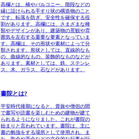
高欄とは、橋やバルコニー、階段などの
縁に設けられる手すり状の構造物のこと
です。転落を防ぎ、安全性を確保する役
割があります。高欄には、さまざまな種
類やデザインがあり、建築物の景観や雰
囲気を左右する重要な要素となっていま
す。高欄は、その形状や素材によって分
類されます。形状としては、直線的なも
の、曲線的なもの、装飾的なものなどが
あります。素材としては、鉄、ステンレ
ス、木、ガラス、石などがあります。
書院とは?
平安時代後期になると、貴族や僧侶の間
で書写や読書を楽しむための建物が建て
られるようになりました。これが書院の
始まりと言われています。書院は、主に
書の勉強をする場所として使用され、ま
た、歌会や茶会などの文化的な行事が行