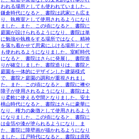
われる場所としても使われていました。
鎌倉時代になると、書院は武家にも広ま
り、執務室として使用されるようになり
ました。また、この頃になると、書院に
庭園が設けられるようになり、書院は単
に勉強や執務をする場所ではなく、精神
を落ち着かせて思索にふける場所として
も使われるようになりました。室町時代
になると、書院はさらに発展し、書院造
りが確立しました。書院造りは、書院と
庭園を一体的にデザインした建築様式
で、書院と庭園の調和が重視されまし
た。また、この頃になると、書院に襖や
障子が使用されるようになり、書院はよ
り柔軟に使える空間となりました。安土
桃山時代になると、書院はさらに豪華に
なり、権力の象徴として使用されるよう
になりました。この頃になると、書院に
は金箔や漆が塗られるようになり、ま
た、書院に障壁画が描かれるようになり
ました。江戸時代になると、書院は庶民