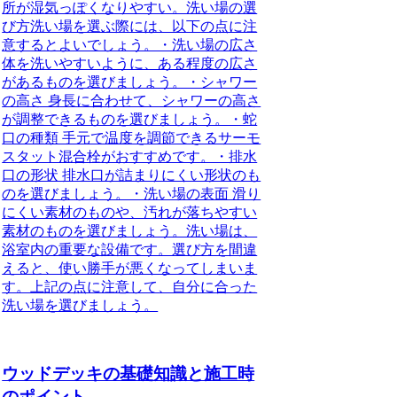
所が湿気っぽくなりやすい。洗い場の選
び方洗い場を選ぶ際には、以下の点に注
意するとよいでしょう。・洗い場の広さ
体を洗いやすいように、ある程度の広さ
があるものを選びましょう。・シャワー
の高さ 身長に合わせて、シャワーの高さ
が調整できるものを選びましょう。・蛇
口の種類 手元で温度を調節できるサーモ
スタット混合栓がおすすめです。・排水
口の形状 排水口が詰まりにくい形状のも
のを選びましょう。・洗い場の表面 滑り
にくい素材のものや、汚れが落ちやすい
素材のものを選びましょう。洗い場は、
浴室内の重要な設備です。選び方を間違
えると、使い勝手が悪くなってしまいま
す。上記の点に注意して、自分に合った
洗い場を選びましょう。
ウッドデッキの基礎知識と施工時
のポイント