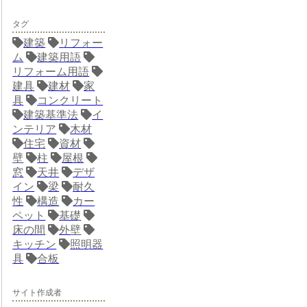
タグ
建築
リフォー
ム
建築用語
リフォーム用語
建具
建材
家
具
コンクリート
建築基準法
イ
ンテリア
木材
住宅
資材
壁
柱
屋根
窓
天井
デザ
イン
梁
耐久
性
構造
カー
ペット
基礎
床の間
外壁
キッチン
照明器
具
合板
サイト作成者