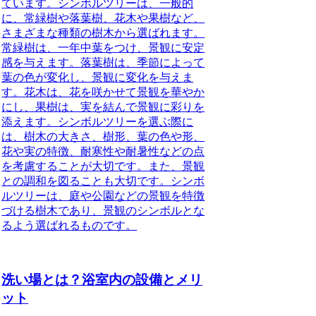
ています。シンボルツリーは、一般的
に、常緑樹や落葉樹、花木や果樹など、
さまざまな種類の樹木から選ばれます。
常緑樹は、一年中葉をつけ、景観に安定
感を与えます。落葉樹は、季節によって
葉の色が変化し、景観に変化を与えま
す。花木は、花を咲かせて景観を華やか
にし、果樹は、実を結んで景観に彩りを
添えます。シンボルツリーを選ぶ際に
は、樹木の大きさ、樹形、葉の色や形、
花や実の特徴、耐寒性や耐暑性などの点
を考慮することが大切です。また、景観
との調和を図ることも大切です。シンボ
ルツリーは、庭や公園などの景観を特徴
づける樹木であり、景観のシンボルとな
るよう選ばれるものです。
洗い場とは？浴室内の設備とメリ
ット