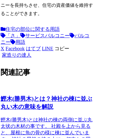
ニーを長持ちさせ、住宅の資産価値を維持す
ることができます。
住宅の部位に関する用語
「さ」
サービスバルコニー
バルコ
ニー
用語
X
Facebook
はてブ
LINE
コピー
家造りの達人
関連記事
鰹木(勝男木)とは？神社の棟に並ぶ
丸い木の意味を解説
鰹木(勝男木)とは神社の棟の両側に並ぶ丸
太状の木材の事です。 社殿を上から見る
と、屋根に魚の骨の様に棟に並んでいま