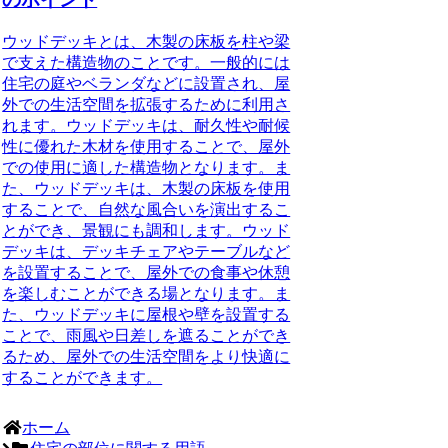
ウッドデッキとは、木製の床板を柱や梁
で支えた構造物のことです。一般的には
住宅の庭やベランダなどに設置され、屋
外での生活空間を拡張するために利用さ
れます。ウッドデッキは、耐久性や耐候
性に優れた木材を使用することで、屋外
での使用に適した構造物となります。ま
た、ウッドデッキは、木製の床板を使用
することで、自然な風合いを演出するこ
とができ、景観にも調和します。ウッド
デッキは、デッキチェアやテーブルなど
を設置することで、屋外での食事や休憩
を楽しむことができる場となります。ま
た、ウッドデッキに屋根や壁を設置する
ことで、雨風や日差しを遮ることができ
るため、屋外での生活空間をより快適に
することができます。
ホーム