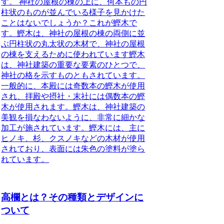
す。 神社の屋根の棟の上に、何本もの円
柱状のものが並んでいる様子を見かけた
ことはないでしょうか？これが鰹木で
す。鰹木は、神社の屋根の棟の両側に並
ぶ円柱状の丸太状の木材で、神社の屋根
の棟を支えるために使われています鰹木
は、神社建築の重要な要素のひとつで、
神社の格を示すものともされています。
一般的に、本殿には奇数本の鰹木が使用
され、拝殿や摂社・末社には偶数本の鰹
木が使用されます。鰹木は、神社建築の
美観を損なわないように、非常に細かな
加工が施されています。鰹木には、主に
ヒノキ、杉、クスノキなどの木材が使用
されており、表面には朱色の塗料が塗ら
れています。
高欄とは？その種類とデザインに
ついて