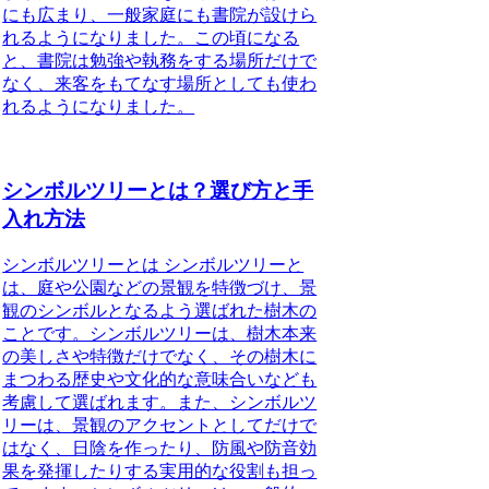
にも広まり、一般家庭にも書院が設けら
れるようになりました。この頃になる
と、書院は勉強や執務をする場所だけで
なく、来客をもてなす場所としても使わ
れるようになりました。
シンボルツリーとは？選び方と手
入れ方法
シンボルツリーとは シンボルツリーと
は、庭や公園などの景観を特徴づけ、景
観のシンボルとなるよう選ばれた樹木の
ことです。シンボルツリーは、樹木本来
の美しさや特徴だけでなく、その樹木に
まつわる歴史や文化的な意味合いなども
考慮して選ばれます。また、シンボルツ
リーは、景観のアクセントとしてだけで
はなく、日陰を作ったり、防風や防音効
果を発揮したりする実用的な役割も担っ