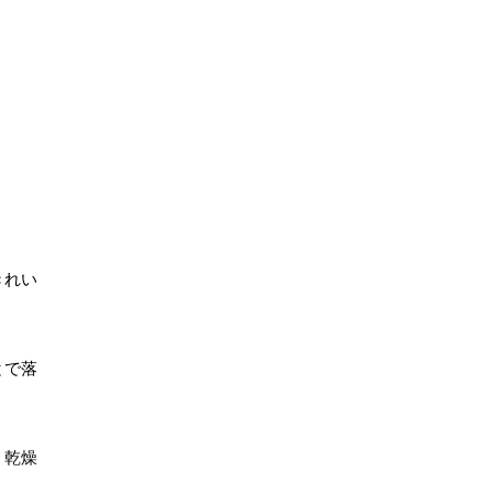
きれい
とで落
、乾燥