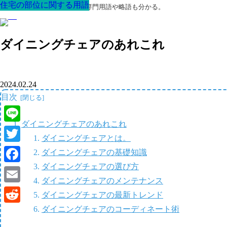
住宅の部位に関する用語
住宅の部位に関する用語
住宅の部位に関する用語
住宅の部位に関する用語
住宅の部位に関する用語
住宅の部位に関する用語
住宅の部位に関する用語
最高の家を作るための知識！専門用語や略語も分かる。
ダイニングチェアのあれこれ
2024.02.24
目次
ダイニングチェアのあれこれ
Line
ダイニングチェアとは。
Twitter
ダイニングチェアの基礎知識
ダイニングチェアの選び方
Facebook
ダイニングチェアのメンテナンス
Email
ダイニングチェアの最新トレンド
ダイニングチェアのコーディネート術
Reddit