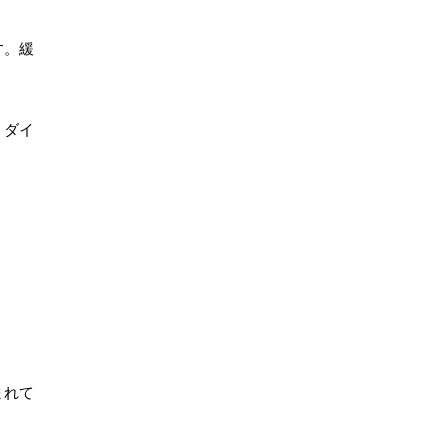
す。緩
、ダイ
まれて