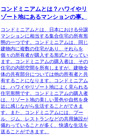
コンドミニアムとは？ハワイやリ
ゾート地にあるマンションの事。
コンドミニアムとは、日本における分譲
マンションに相当する集合住宅の所有形
態の一つです。コンドミニアムは、同じ
建物内に複数の住宅があり、それらを
個々の所有者が購入する形式となってい
ます。コンドミニアムの購入者は、その
住宅の内部空間を所有しますが、建物全
体の共有部分については他の所有者と共
有することになります。コンドミニアム
は、ハワイやリゾート地によく見られる
住宅形態です。コンドミニアムの購入者
は、リゾート地の美しい景色や自然を身
近に感じながら生活することができま
す。また、コンドミニアムには、プー
ル、ジム、レストランなどの共用施設が
備わっていることが多く、快適な生活を
送ることができます。