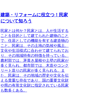
建築・リフォームに役立つ！民家
について知ろう
民家とは何か？民家とは、人が生活する
ことを目的として建てられた建物のこと
で、住居としての機能を有する建造物の
こと。民家は、その土地の気候や風土、
文化や生活様式に合わせて建てられてお
り、その地域特有の特徴を持っている。
農村部では、茅葺き屋根や土壁の民家が
多く見られ、都市部では、木造やコンク
リート造りの民家が多く見られる。ま
た、民家は、その地域の歴史や文化を伝
える貴重な存在であり、国の重要文化財
や県の有形文化財に指定されている民家
も数多くある。