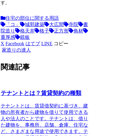
す。
住宅の部位に関する用語
「コ」
城郭建築
大広間
寺院
書
院造り
格天井
格子
正方形
角材
重厚感
鏡板
X
Facebook
はてブ
LINE
コピー
家造りの達人
関連記事
テナントとは？賃貸契約の種類
テナントとは、賃貸借契約に基づき、建
物の所有者から建物を借りて使用できる
人や法人のことです。テナントは、借り
た建物を、事務所、店舗、倉庫、住宅な
ど、さまざまな用途で使用できます。テ