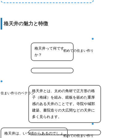
格天井の魅力と特徴
格天井って何です
初めての住まい作り
か？
格天井とは、太めの角材で正方形の格
住まい作りのベテラン
子（格縁）を組み、鏡板を嵌めた重厚
感のある天井のことです。寺院や城郭
建築、書院造りの大広間などの天井に
多く見られます。
格天井は、いつ頃からあるのでしょ
初めての住まい作り