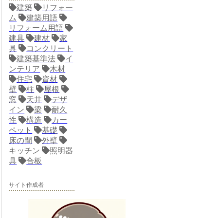
建築
リフォー
ム
建築用語
リフォーム用語
建具
建材
家
具
コンクリート
建築基準法
イ
ンテリア
木材
住宅
資材
壁
柱
屋根
窓
天井
デザ
イン
梁
耐久
性
構造
カー
ペット
基礎
床の間
外壁
キッチン
照明器
具
合板
サイト作成者