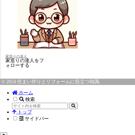
家造りの達人
家造りの達人をフ
ォローする
© 2024 住まい作りとリフォームに役立つ知識.
ホーム
検索
トップ
サイドバー