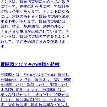
ナントは、賃貸借契約に定められた条件
に従って、建物の所有者に対して賃料を
支払う必要があります。テナントになる
には、建物の所有者と賃貸借契約を締結
する必要があります。賃貸借契約には、
賃料、敷金、契約期間、退去条件など、
さまざまな事項が記載されています。テ
ナントは、賃貸借契約の内容ををよく理
解して、契約を締結する必要がありま
す。
展開図とは？その種類と特徴
展開図とは、3次元形状を2次元に展開し
た図面のことです。展開図は、3次元形状
を理解したり、設計したり、製造したり
する際に使用されます。展開図には、
様々な種類があり、それぞれに特徴があ
ります。展開図の種類には、平面展開
図、立面展開図、断面展開図などがあり