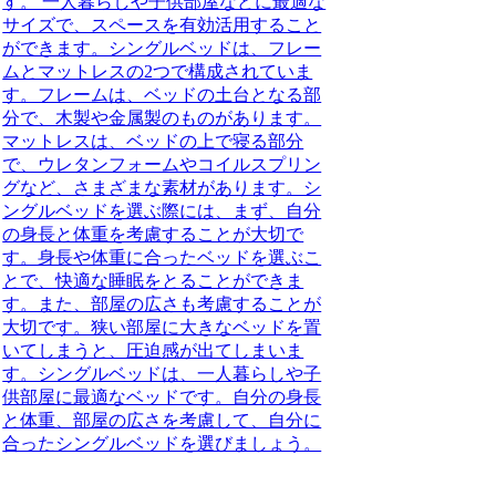
す。 一人暮らしや子供部屋などに最適な
サイズで、スペースを有効活用すること
ができます。シングルベッドは、フレー
ムとマットレスの2つで構成されていま
す。フレームは、ベッドの土台となる部
分で、木製や金属製のものがあります。
マットレスは、ベッドの上で寝る部分
で、ウレタンフォームやコイルスプリン
グなど、さまざまな素材があります。シ
ングルベッドを選ぶ際には、まず、自分
の身長と体重を考慮することが大切で
す。身長や体重に合ったベッドを選ぶこ
とで、快適な睡眠をとることができま
す。また、部屋の広さも考慮することが
大切です。狭い部屋に大きなベッドを置
いてしまうと、圧迫感が出てしまいま
す。シングルベッドは、一人暮らしや子
供部屋に最適なベッドです。自分の身長
と体重、部屋の広さを考慮して、自分に
合ったシングルベッドを選びましょう。