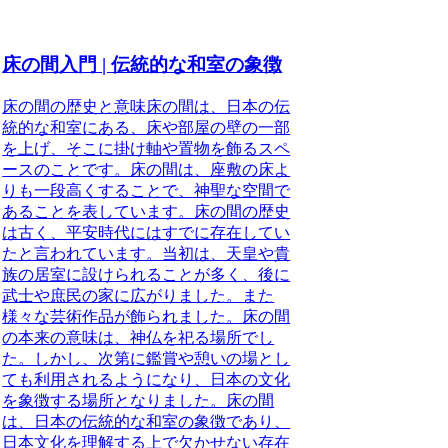
床の間入門 | 伝統的な和室の象徴
床の間の歴史と意味床の間は、日本の伝
統的な和室にある、床や部屋の壁の一部
を上げ、そこに掛け軸や置物を飾るスペ
ースのことです。床の間は、座敷の床よ
りも一段高くすることで、神聖な空間で
あることを表しています。床の間の歴史
は古く、平安時代にはすでに存在してい
たと言われています。当初は、天皇や貴
族の居室に設けられることが多く、後に
武士や庶民の家に広がりました。また
様々な芸術作品が飾られました。床の間
の本来の意味は、神仏を祀る場所でし
た。しかし、次第に鑑賞や憩いの場とし
ても利用されるようになり、日本の文化
を象徴する場所となりました。床の間
は、日本の伝統的な和室の象徴であり、
日本文化を理解する上で欠かせない存在