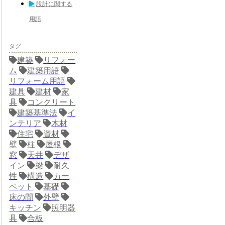
設計に関する
用語
タグ
建築
リフォー
ム
建築用語
リフォーム用語
建具
建材
家
具
コンクリート
建築基準法
イ
ンテリア
木材
住宅
資材
壁
柱
屋根
窓
天井
デザ
イン
梁
耐久
性
構造
カー
ペット
基礎
床の間
外壁
キッチン
照明器
具
合板