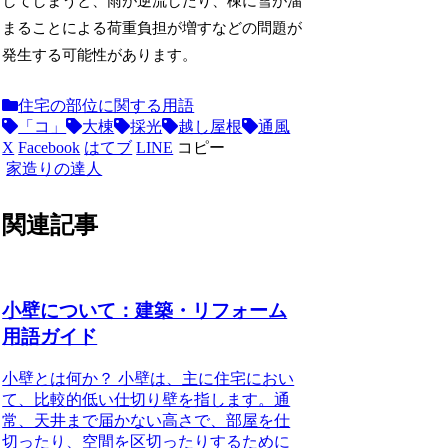
してしまうと、雨が逆流したり、棟に雪が溜
まることによる荷重負担が増すなどの問題が
発生する可能性があります。
住宅の部位に関する用語
「コ」
大棟
採光
越し屋根
通風
X
Facebook
はてブ
LINE
コピー
家造りの達人
関連記事
小壁について：建築・リフォーム
用語ガイド
小壁とは何か？ 小壁は、主に住宅におい
て、比較的低い仕切り壁を指します。通
常、天井まで届かない高さで、部屋を仕
切ったり、空間を区切ったりするために