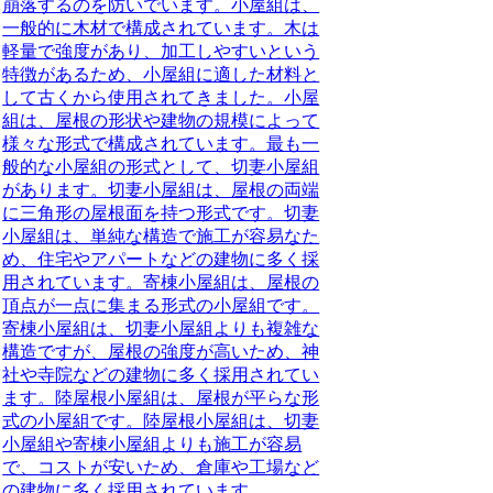
崩落するのを防いでいます。小屋組は、
一般的に木材で構成されています。木は
軽量で強度があり、加工しやすいという
特徴があるため、小屋組に適した材料と
して古くから使用されてきました。小屋
組は、屋根の形状や建物の規模によって
様々な形式で構成されています。最も一
般的な小屋組の形式として、切妻小屋組
があります。切妻小屋組は、屋根の両端
に三角形の屋根面を持つ形式です。切妻
小屋組は、単純な構造で施工が容易なた
め、住宅やアパートなどの建物に多く採
用されています。寄棟小屋組は、屋根の
頂点が一点に集まる形式の小屋組です。
寄棟小屋組は、切妻小屋組よりも複雑な
構造ですが、屋根の強度が高いため、神
社や寺院などの建物に多く採用されてい
ます。陸屋根小屋組は、屋根が平らな形
式の小屋組です。陸屋根小屋組は、切妻
小屋組や寄棟小屋組よりも施工が容易
で、コストが安いため、倉庫や工場など
の建物に多く採用されています。