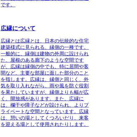
です。
広縁について
広縁とは広縁とは、日本の伝統的な住宅
建築様式に見られる、縁側の一種です。
一般的に、縁側は建物の外周に設けられ
た、屋根のある廊下のような空間です
が、広縁は縁側の中でも、特に居間や客
間など、主要な部屋に面した部分のこと
を指します。広縁は、縁側と同じく、外
気を取り入れながら、雨や風を防ぐ役割
を果たしていますが、縁側よりも幅が広
く、開放感があります。また、広縁に
は、欄干や障子などが設けられ、よりプ
ライベートな空間となっています。広縁
は、憩いの場としてくつろいだり、来客
を迎える場として使用されたりします。