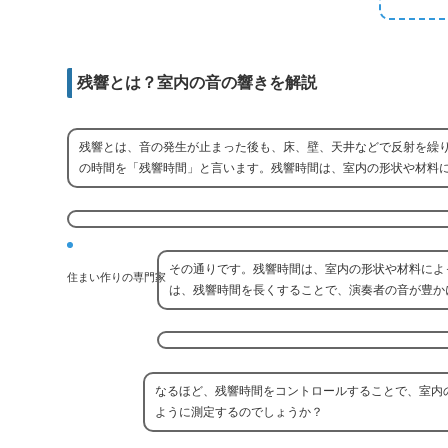
e
e
b
i
d
r
o
l
d
o
残響とは？室内の音の響きを解説
i
k
t
残響とは、音の発生が止まった後も、床、壁、天井などで反射を繰
の時間を「残響時間」と言います。残響時間は、室内の形状や材料
その通りです。残響時間は、室内の形状や材料によ
住まい作りの専門家
は、残響時間を長くすることで、演奏者の音が豊か
なるほど、残響時間をコントロールすることで、室内
ように測定するのでしょうか？