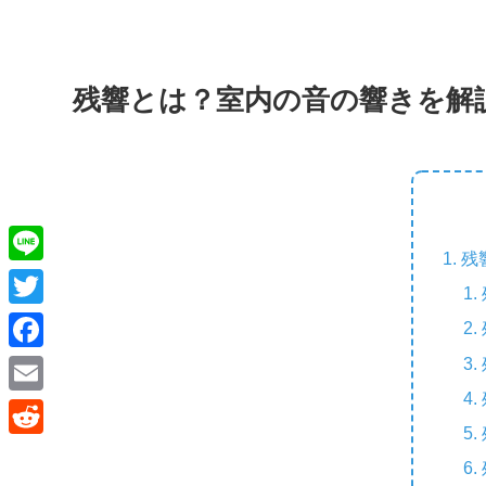
残響とは？室内の音の響きを解
残
L
i
T
n
w
F
e
i
a
E
t
c
m
R
t
e
a