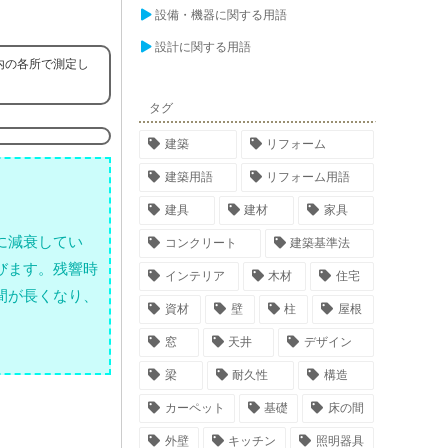
設備・機器に関する用語
設計に関する用語
内の各所で測定し
タグ
建築
リフォーム
建築用語
リフォーム用語
建具
建材
家具
に減衰してい
コンクリート
建築基準法
びます。残響時
インテリア
木材
住宅
間が長くなり、
資材
壁
柱
屋根
窓
天井
デザイン
梁
耐久性
構造
カーペット
基礎
床の間
外壁
キッチン
照明器具