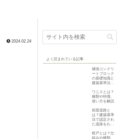
2024.02.24
よく読まれている記事
補強コンクリ
ートブロック
の基礎知識と
建築基準法上
の位置づけ
ワニスとは？
種類や特徴、
使い方を解説
前面道路と
は？建築基準
法で認定され
た道路をわか
りやすく解説
框戸とは？仕
組みや種類、