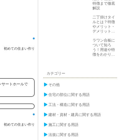
特徴まで徹底
解説
二丁掛けタイ
ルとは？特徴
やメリット・
デメリットを
解説
ラワン合板に
ついて知ろ
初めての住まい作り
う！用途や特
徴をわかりや
すく解説
カテゴリー
ンサートホールで
その他
住宅の部位に関する用語
工法・構造に関する用語
建材・資材・建具に関する用語
初めての住まい作り
施工に関する用語
法規に関する用語