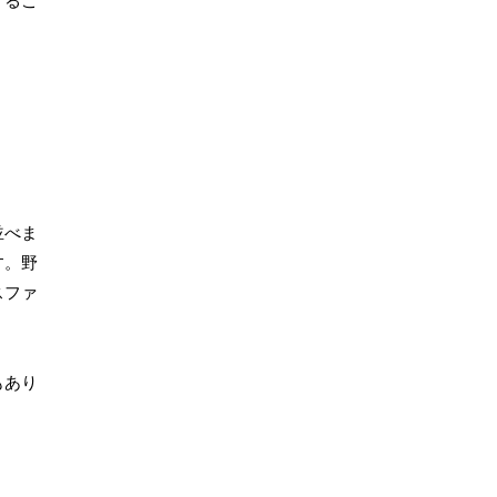
するこ
並べま
す。野
スファ
もあり