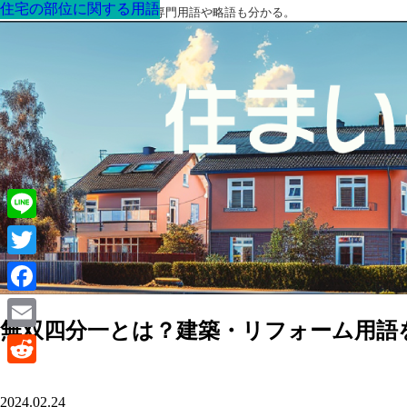
住宅の部位に関する用語
住宅の部位に関する用語
住宅の部位に関する用語
住宅の部位に関する用語
住宅の部位に関する用語
住宅の部位に関する用語
住宅の部位に関する用語
最高の家を作るための知識！専門用語や略語も分かる。
Line
Twitter
Facebook
無双四分一とは？建築・リフォーム用語
Email
Reddit
2024.02.24