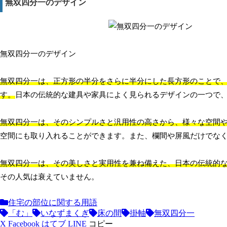
無双四分一のデザイン
無双四分一のデザイン
無双四分一は、正方形の半分をさらに半分にした長方形のことで
す。
日本の伝統的な建具や家具によく見られるデザインの一つで
無双四分一は、そのシンプルさと汎用性の高さから、様々な空間
空間にも取り入れることができます。また、欄間や屏風だけでな
無双四分一は、その美しさと実用性を兼ね備えた、日本の伝統的
その人気は衰えていません。
住宅の部位に関する用語
「む」
いなずまくぎ
床の間
掛軸
無双四分一
X
Facebook
はてブ
LINE
コピー