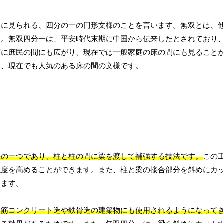
間に見られる、四分の一の円形文様のことを言います。無双とは、
す。無双四分一は、平安時代末期に中国から伝来したとされており
第に庶民の間にも広がり、現在では一般家庭の床の間にも見ること
ら、現在でも人気のある床の間の文様です。
法の一つであり、柱と柱の間に梁を渡して補強する技法です。
この
強度を高めることができます。また、柱と梁の接合部分を斜めにカ
きます。
鉄筋コンクリート造や鉄骨造の建築物にも使用されるようになって