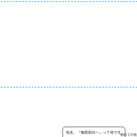
先生、『無双四分一』って何です
初めての住