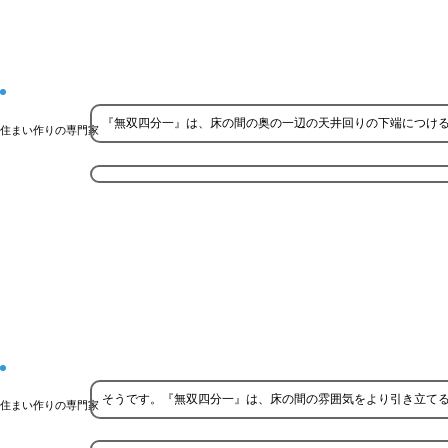
『無双四分一』は、床の間の奥の一辺の天井回りの下端につけ
住まい作りの専門家
そうです。『無双四分一』は、床の間の雰囲気をより引き立て
住まい作りの専門家