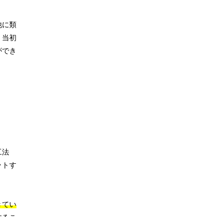
他に類
、当初
ができ
工法
ットす
きてい