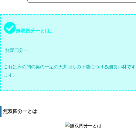
無双四分一とは。
-無双四分一-
これは床の間の奥の一辺の天井回りの下端につける細長い材です
ます。
無双四分一とは