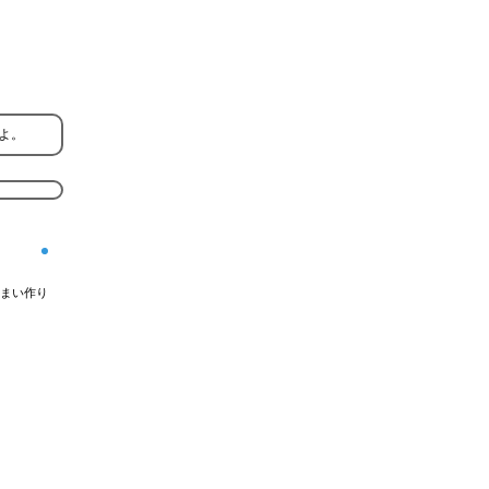
よ。
まい作り