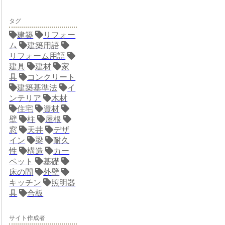
タグ
建築
リフォー
ム
建築用語
リフォーム用語
建具
建材
家
具
コンクリート
建築基準法
イ
ンテリア
木材
住宅
資材
壁
柱
屋根
窓
天井
デザ
イン
梁
耐久
性
構造
カー
ペット
基礎
床の間
外壁
キッチン
照明器
具
合板
サイト作成者