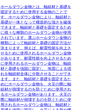
ホールダウン金物とは、軸組材と基礎を
固定するために使用する金物のことで
す。ホールダウン金物により、軸組材と
基礎が一体となって構造的な強さを確保
できます。軸組材と基礎を固定するため
に様々な種類のホールダウン金物が使用
されています。選ぶホールダウン金物の
種類によって軸組材と基礎の固定方法が
決まります。例えば、耐震性能を向上さ
せるために使用されるホールダウン金物
があります。耐震性能を向上させるため
に使用されるホールダウン金物は、軸組
材と基礎を強固に固定し、地震による揺
れを軸組材全体に分散させることができ
ます。また、軸組材と基礎を固定するた
めにホールダウン金物を、火災の際に軸
組材が倒壊するのを防ぐために使用され
るホールダウン金物があります。火災の
際に軸組材が倒壊するのを防ぐために使
用されるホールダウン金物は、軸組材と
基礎を強固に固定し、火災による熱や煙