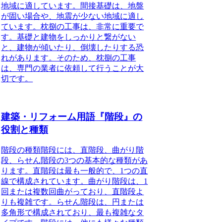
地域に適しています。間接基礎は、地盤
が固い場合や、地震が少ない地域に適し
ています。枕捌の工事は、非常に重要で
す。基礎と建物をしっかりと繋がない
と、建物が傾いたり、倒壊したりする恐
れがあります。そのため、枕捌の工事
は、専門の業者に依頼して行うことが大
切です。
建築・リフォーム用語『階段』の
役割と種類
階段の種類階段には、直階段、曲がり階
段、らせん階段の3つの基本的な種類があ
ります。直階段は最も一般的で、1つの直
線で構成されています。曲がり階段は、1
回または複数回曲がっており、直階段よ
りも複雑です。らせん階段は、円または
多角形で構成されており、最も複雑なタ