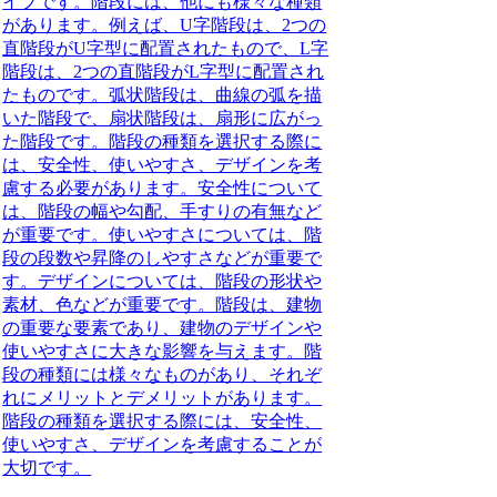
イプです。階段には、他にも様々な種類
があります。例えば、U字階段は、2つの
直階段がU字型に配置されたもので、L字
階段は、2つの直階段がL字型に配置され
たものです。弧状階段は、曲線の弧を描
いた階段で、扇状階段は、扇形に広がっ
た階段です。階段の種類を選択する際に
は、安全性、使いやすさ、デザインを考
慮する必要があります。安全性について
は、階段の幅や勾配、手すりの有無など
が重要です。使いやすさについては、階
段の段数や昇降のしやすさなどが重要で
す。デザインについては、階段の形状や
素材、色などが重要です。階段は、建物
の重要な要素であり、建物のデザインや
使いやすさに大きな影響を与えます。階
段の種類には様々なものがあり、それぞ
れにメリットとデメリットがあります。
階段の種類を選択する際には、安全性、
使いやすさ、デザインを考慮することが
大切です。