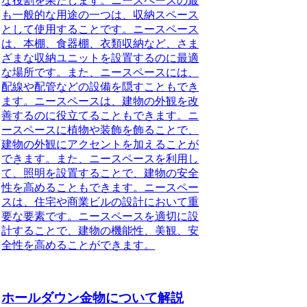
な役割を果たします。ニースペースの最
も一般的な用途の一つは、収納スペース
として使用することです。ニースペース
は、本棚、食器棚、衣類収納など、さま
ざまな収納ユニットを設置するのに最適
な場所です。また、ニースペースには、
配線や配管などの設備を隠すこともでき
ます。ニースペースは、建物の外観を改
善するのに役立てることもできます。ニ
ースペースに植物や装飾を飾ることで、
建物の外観にアクセントを加えることが
できます。また、ニースペースを利用し
て、照明を設置することで、建物の安全
性を高めることもできます。ニースペー
スは、住宅や商業ビルの設計において重
要な要素です。ニースペースを適切に設
計することで、建物の機能性、美観、安
全性を高めることができます。
ホールダウン金物について解説