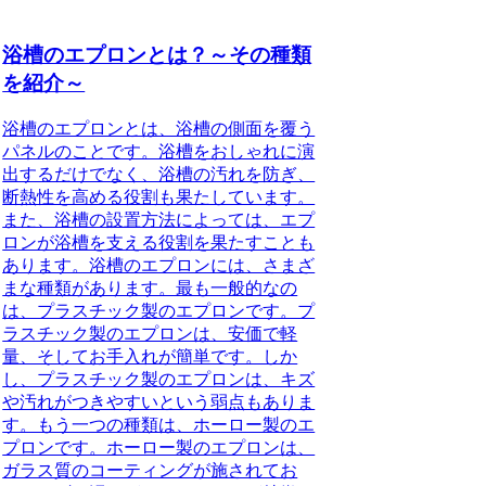
浴槽のエプロンとは？～その種類
を紹介～
浴槽のエプロンとは、浴槽の側面を覆う
パネルのことです。浴槽をおしゃれに演
出するだけでなく、浴槽の汚れを防ぎ、
断熱性を高める役割も果たしています。
また、浴槽の設置方法によっては、エプ
ロンが浴槽を支える役割を果たすことも
あります。浴槽のエプロンには、さまざ
まな種類があります。最も一般的なの
は、プラスチック製のエプロンです。プ
ラスチック製のエプロンは、安価で軽
量、そしてお手入れが簡単です。しか
し、プラスチック製のエプロンは、キズ
や汚れがつきやすいという弱点もありま
す。もう一つの種類は、ホーロー製のエ
プロンです。ホーロー製のエプロンは、
ガラス質のコーティングが施されてお