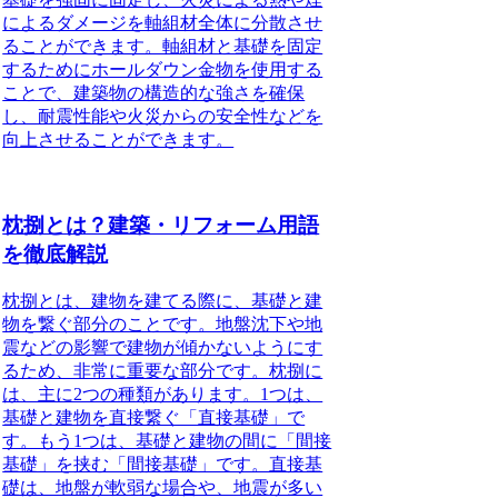
によるダメージを軸組材全体に分散させ
ることができます。軸組材と基礎を固定
するためにホールダウン金物を使用する
ことで、建築物の構造的な強さを確保
し、耐震性能や火災からの安全性などを
向上させることができます。
枕捌とは？建築・リフォーム用語
を徹底解説
枕捌とは、建物を建てる際に、基礎と建
物を繋ぐ部分のことです。地盤沈下や地
震などの影響で建物が傾かないようにす
るため、非常に重要な部分です。枕捌に
は、主に2つの種類があります。1つは、
基礎と建物を直接繋ぐ「直接基礎」で
す。もう1つは、基礎と建物の間に「間接
基礎」を挟む「間接基礎」です。直接基
礎は、地盤が軟弱な場合や、地震が多い