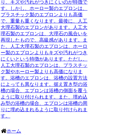
り、キズや汚れがつきにくいのが特徴で
す。しかし、ホーロー製のエプロンは、
プラスチック製のエプロンよりも高価
で、重量も重くなります。最後に、人工
大理石製のエプロンがあります。人工大
理石製のエプロンは、大理石の風合いを
再現したもので、高級感があります。ま
た、人工大理石製のエプロンは、ホーロ
ー製のエプロンよりもキズや汚れがつき
にくいという特徴があります。ただし、
人工大理石製のエプロンは、プラスチッ
ク製やホーロー製よりも高価になりま
す。浴槽のエプロンは、浴槽の設置方法
によっても異なります。据え置き型の浴
槽の場合、エプロンは浴槽の側面を覆う
ように取り付けられます。また、埋め込
み型の浴槽の場合、エプロンは浴槽の周
りに埋め込まれるように取り付けられま
す。
ホーム