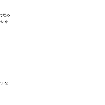
で埋め
合いを
アルな