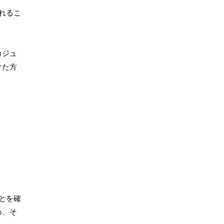
れるこ
カジュ
けた方
とを確
め、そ