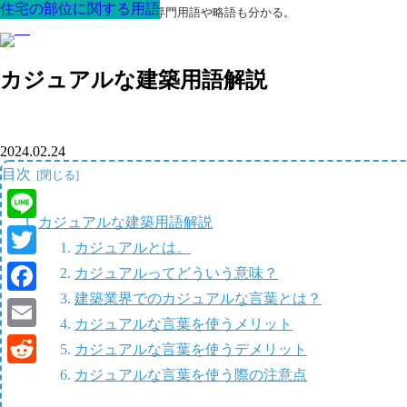
住宅の部位に関する用語
住宅の部位に関する用語
住宅の部位に関する用語
住宅の部位に関する用語
住宅の部位に関する用語
住宅の部位に関する用語
住宅の部位に関する用語
最高の家を作るための知識！専門用語や略語も分かる。
カジュアルな建築用語解説
2024.02.24
目次
カジュアルな建築用語解説
Line
カジュアルとは。
Twitter
カジュアルってどういう意味？
建築業界でのカジュアルな言葉とは？
Facebook
カジュアルな言葉を使うメリット
Email
カジュアルな言葉を使うデメリット
カジュアルな言葉を使う際の注意点
Reddit