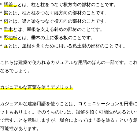
*
胴差し
とは、柱と柱をつなぐ横方向の部材のことです。
*
梁
とは、柱と柱をつなぐ縦方向の部材のことです。
*
桁
とは、梁と梁をつなぐ横方向の部材のことです。
*
垂木
とは、屋根を支える斜めの部材のことです。
*
野地板
とは、垂木の上に張る板のことです。
*
瓦
とは、屋根を葺くために用いる粘土製の部材のことです。
これらは建築で使われるカジュアルな用語のほんの一部です。こ
なるでしょう。
カジュアルな言葉を使うデメリット
カジュアルな建築用語を使うことは、コミュニケーションを円滑
ットもあります。そのうちの1つは、誤解を招く可能性があるとい
で示すことを意味しますが、場合によっては「墨を塗る」という
可能性があります。