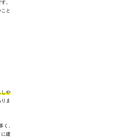
です。
いこと
スしや
ありま
多く、
々に建