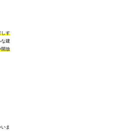
苦しす
ルな建
や開放
いいま