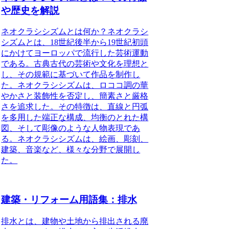
や歴史を解説
ネオクラシシズムとは何か？ネオクラシ
シズムとは、18世紀後半から19世紀初頭
にかけてヨーロッパで流行した芸術運動
である。古典古代の芸術や文化を理想と
し、その規範に基づいて作品を制作し
た。ネオクラシシズムは、ロココ調の華
やかさと装飾性を否定し、簡素さと厳格
さを追求した。その特徴は、直線と円弧
を多用した端正な構成、均衡のとれた構
図、そして彫像のような人物表現であ
る。ネオクラシシズムは、絵画、彫刻、
建築、音楽など、様々な分野で展開し
た。
建築・リフォーム用語集：排水
排水とは、建物や土地から排出される廃