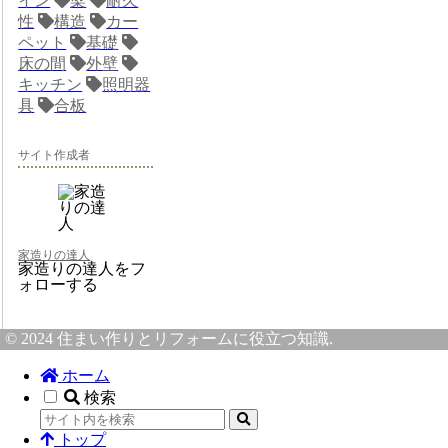
イン
梁
耐久
性
構造
カー
ペット
基礎
床の間
外壁
キッチン
照明器
具
合板
サイト作成者
家造りの達人
家造りの達人をフ
ォローする
© 2024 住まい作りとリフォームに役立つ知識.
ホーム
検索
トップ