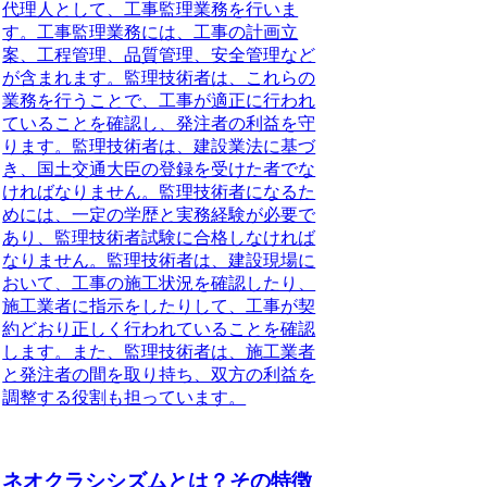
代理人として、工事監理業務を行いま
す。工事監理業務には、工事の計画立
案、工程管理、品質管理、安全管理など
が含まれます。監理技術者は、これらの
業務を行うことで、工事が適正に行われ
ていることを確認し、発注者の利益を守
ります。監理技術者は、建設業法に基づ
き、国土交通大臣の登録を受けた者でな
ければなりません。監理技術者になるた
めには、一定の学歴と実務経験が必要で
あり、監理技術者試験に合格しなければ
なりません。監理技術者は、建設現場に
おいて、工事の施工状況を確認したり、
施工業者に指示をしたりして、工事が契
約どおり正しく行われていることを確認
します。また、監理技術者は、施工業者
と発注者の間を取り持ち、双方の利益を
調整する役割も担っています。
ネオクラシシズムとは？その特徴