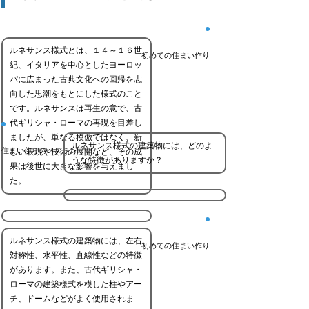
ルネサンス様式とは、１４～１６世
初めての住まい作り
紀、イタリアを中心としたヨーロッ
パに広まった古典文化への回帰を志
向した思潮をもとにした様式のこと
です。ルネサンスは再生の意で、古
代ギリシャ・ローマの再現を目差し
ましたが、単なる模倣ではなく、新
ルネサンス様式の建築物には、どのよ
住まい作りのベテラン
しい表現や技術の展開など、その成
うな特徴がありますか？
果は後世に大きな影響を与えまし
た。
ルネサンス様式の建築物には、左右
初めての住まい作り
対称性、水平性、直線性などの特徴
があります。また、古代ギリシャ・
ローマの建築様式を模した柱やアー
チ、ドームなどがよく使用されま