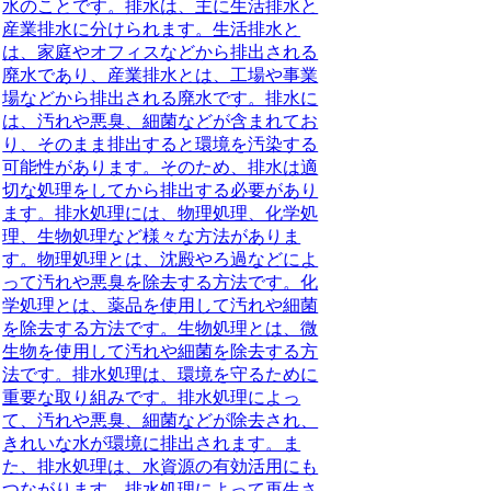
水のことです。排水は、主に生活排水と
産業排水に分けられます。生活排水と
は、家庭やオフィスなどから排出される
廃水であり、産業排水とは、工場や事業
場などから排出される廃水です。排水に
は、汚れや悪臭、細菌などが含まれてお
り、そのまま排出すると環境を汚染する
可能性があります。そのため、排水は適
切な処理をしてから排出する必要があり
ます。排水処理には、物理処理、化学処
理、生物処理など様々な方法がありま
す。物理処理とは、沈殿やろ過などによ
って汚れや悪臭を除去する方法です。化
学処理とは、薬品を使用して汚れや細菌
を除去する方法です。生物処理とは、微
生物を使用して汚れや細菌を除去する方
法です。排水処理は、環境を守るために
重要な取り組みです。排水処理によっ
て、汚れや悪臭、細菌などが除去され、
きれいな水が環境に排出されます。ま
た、排水処理は、水資源の有効活用にも
つながります。排水処理によって再生さ