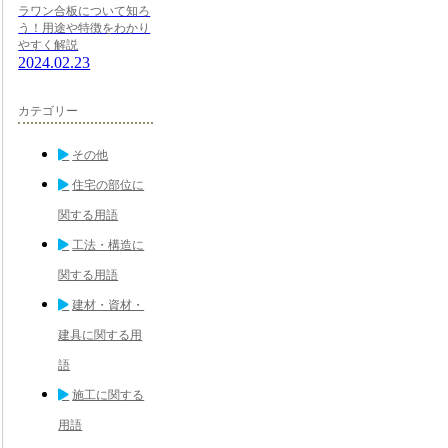
ラワン合板について知ろ
う！用途や特徴をわかり
やすく解説
2024.02.23
カテゴリー
その他
住宅の部位に
関する用語
工法・構造に
関する用語
建材・資材・
建具に関する用
語
施工に関する
用語