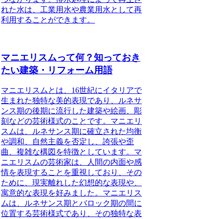
れた水は、工業用水や農業用水として再
利用することができます。
マニエリスムって何？知っておき
たい建築・リフォーム用語
マニエリスムとは、16世紀にイタリアで
生まれた独特な美的表現であり、ルネサ
ンス期の後期に流行した建築や絵画、彫
刻などの芸術様式のことです。マニエリ
スムは、ルネサンス期に確立された均衡
や調和、自然主義を否定し、誇張や歪
曲、複雑な構図を特徴としています。マ
ニエリスムの芸術家は、人間の内面や感
情を表現することを重視しており、その
ために、現実離れした幻想的な表現や、
寓意的な表現を好みました。マニエリス
ムは、ルネサンス期とバロック期の間に
位置する芸術様式であり、その独特な表