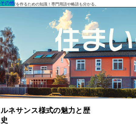
その他
その他
その他
その他
その他
その他
その他
最高の家を作るための知識！専門用語や略語も分かる。
ルネサンス様式の魅力と歴
史