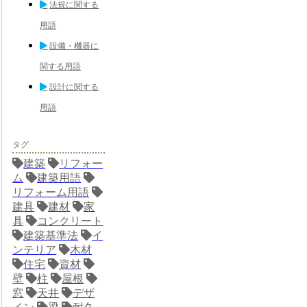
法規に関する
用語
設備・機器に
関する用語
設計に関する
用語
タグ
建築
リフォー
ム
建築用語
リフォーム用語
建具
建材
家
具
コンクリート
建築基準法
イ
ンテリア
木材
住宅
資材
壁
柱
屋根
窓
天井
デザ