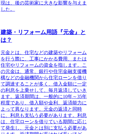
現は、後の芸術家に大きな影響を与えま
した。
建築・リフォーム用語『元金』と
は？
元金とは、住宅などの建築やリフォーム
を行う際に、工事にかかる費用、または
住宅やリフォームの資金を指します。こ
の元金は、通常、銀行や住宅金融支援機
構などの金融機関から住宅ローンを借り
て調達することが多く、借入金額に一定
の利息を上乗せして、毎月返済していき
ます。返済期間は、一般的に10年～35年
程度であり、借入額や金利、返済能力に
よって異なります。元金の返済と同時
に、利息も支払う必要があります。利息
は、住宅ローンを借りている期間に応じ
て発生し、元金とは別に支払う必要があ