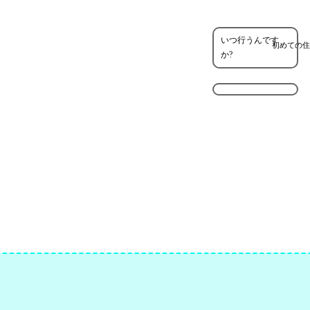
いつ行うんです
初めての住
か?