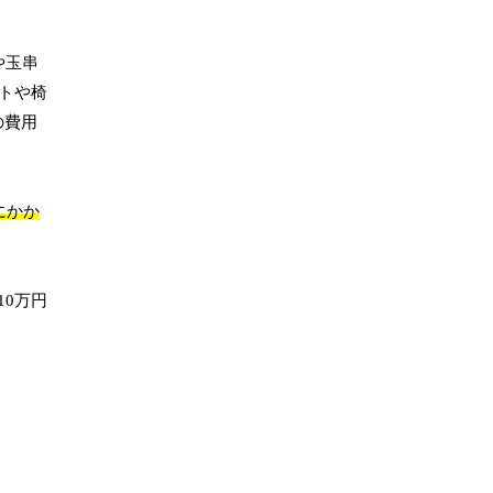
や玉串
トや椅
の費用
にかか
0万円