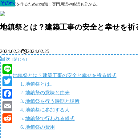
その他
その他
その他
その他
その他
その他
その他
最高の家を作るための知識！専門用語や略語も分かる。
地鎮祭とは？建築工事の安全と幸せを祈
2024.02.24
2024.02.25
目次
地鎮祭とは？建築工事の安全と幸せを祈る儀式
Line
地鎮祭とは。
Twitter
地鎮祭の意味と由来
地鎮祭を行う時期と場所
Facebook
地鎮祭に参加する人
Email
地鎮祭で行われる儀式
地鎮祭の費用
Reddit