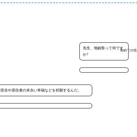
先生、地鎮祭って何です
初めての住
か?
の安全や居住者の末永い幸福などを祈願するんだ。