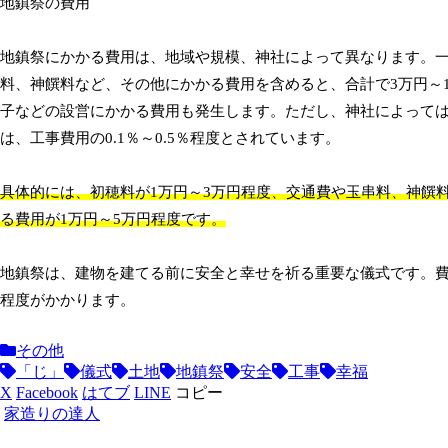
地鎮祭の費用
地鎮祭にかかる費用は、地域や規模、神社によって異なります。一
料、神饌料など、その他にかかる費用を含めると、合計で3万円～
子などの設営にかかる費用も発生します。ただし、神社によって
は、工事費用の0.1％～0.5％程度とされています。
具体的には、初穂料が1万円～3万円程度、交通費や玉串料、神饌
る費用が1万円～5万円程度です。
地鎮祭は、建物を建てる前に安全と幸せを祈る重要な儀式です。費
程度がかかります。
その他
「じ」
儀式
土地
地鎮祭
安全
工事
幸福
X
Facebook
はてブ
LINE
コピー
家造りの達人