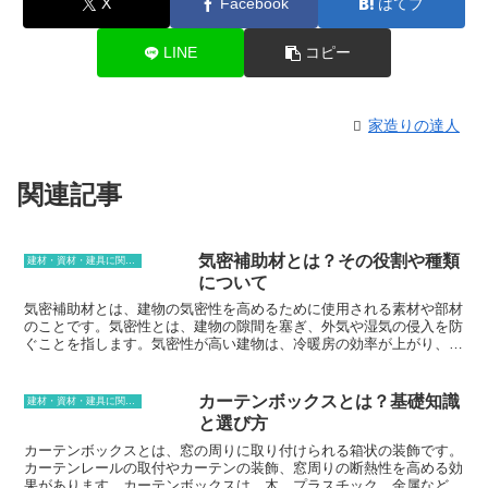
X
Facebook
はてブ
LINE
コピー
家造りの達人
関連記事
気密補助材とは？その役割や種類
建材・資材・建具に関する用語
について
気密補助材とは、建物の気密性を高めるために使用される素材や部材
のことです。気密性とは、建物の隙間を塞ぎ、外気や湿気の侵入を防
ぐことを指します。気密性が高い建物は、冷暖房の効率が上がり、省
エネに貢献することができます。また、結露の発生を防ぎ、建物の耐
久性を向上させる効果もあります。
カーテンボックスとは？基礎知識
建材・資材・建具に関する用語
と選び方
カーテンボックスとは、窓の周りに取り付けられる箱状の装飾です。
カーテンレールの取付やカーテンの装飾、窓周りの断熱性を高める効
果があります。カーテンボックスは、木、プラスチック、金属など