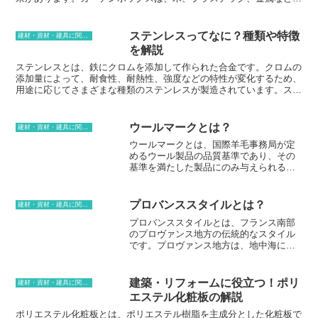
様々な素材で作られており、さまざまなスタイルやデザインがありま
す。カーテンボックスを選ぶ際には、窓の大きさ、カーテンのデザイ
ン、部屋の雰囲気などを考慮することが大切です。カーテンボックス
ステンレスってなに？種類や特徴
建材・資材・建具に関する用語
は、部屋の雰囲気を一変させることができるので、慎重に選ぶ必要が
を解説
あります。
ステンレスとは、鉄にクロムを添加して作られた合金です。クロムの
添加量によって、耐食性、耐熱性、強度などの特性が変化するため、
用途に応じてさまざまな種類のステンレスが製造されています。ステ
ンレスは、その優れた耐食性から、食品加工機器、医療機器、建築資
材など、幅広い分野で使用されています。また、ステンレスは、リサ
イクル性に優れているため、環境にも優しい素材です。ステンレスの
ウールマークとは？
建材・資材・建具に関する用語
開発は、19世紀後半にさかのぼります。イギリスのハリー・ブレア
ウールマークとは、国際羊毛事務局が定
リーが、銃身の腐食を防ぐために、鉄にクロムを添加した合金を開発
めるウール製品の品質基準であり、その
したのが始まりです。その後、ステンレスは、さまざまな用途に利用
基準を満たした製品にのみ与えられる認
されるようになりました。ステンレスは、クロムの添加量によって、
証マークです。 ウールマークの認証を受
大きく3種類に分類されます。* フェライト系ステンレス クロムの含
けるためには、原料から製品までの一貫
有量が12～17％のステンレス。耐食性と耐熱性に優れています。* オ
した品質管理が必要です。ウールマーク
ーステナイト系ステンレス クロムの含有量が18％以上、ニッケルの
プロバンススタイルとは？
建材・資材・建具に関する用語
の認証を受けるには、原料となる羊毛の
含有量が8％以上のステンレス。耐食性と耐熱性に優れ、加工性が良
プロバンススタイルとは、フランス南部
採取から製品の完成まで、一貫した品質
いのが特徴です。* マルテンサイト系ステンレス クロムの含有量が
のプロヴァンス地方の伝統的なスタイル
管理が行われていることが条件になりま
12～14％のステンレス。強度と硬度に優れています。
です。プロヴァンス地方は、地中海に面
す。羊毛の採取は、羊に負担をかけない
した温暖な気候と、豊かな自然に恵まれ
ように配慮して行われ、その後、洗浄、
た地域です。プロヴァンススタイルは、
乾燥、梳毛などの工程を経て、製品に仕
そんなプロヴァンス地方の雰囲気を取り
上げられます。この工程において、ウー
建築・リフォームに役立つ！ポリ
建材・資材・建具に関する用語
入れた、明るく開放的なスタイルです。
ルマークの認証を受けるためには、厳格
エステル化粧板の解説
プロバンススタイルの特徴は、まず、白
な基準をクリアすることが求められま
を基調とした明るい色使いです。プロヴ
ポリエステル化粧板とは、ポリエステル樹脂を主成分とした化粧板で
す。例えば、羊毛の採取は、羊にストレ