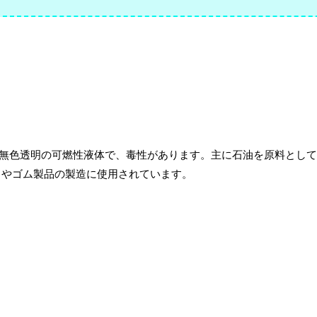
あり、無色透明の可燃性液体で、毒性があります。主に石油を原料とし
クやゴム製品の製造に使用されています。