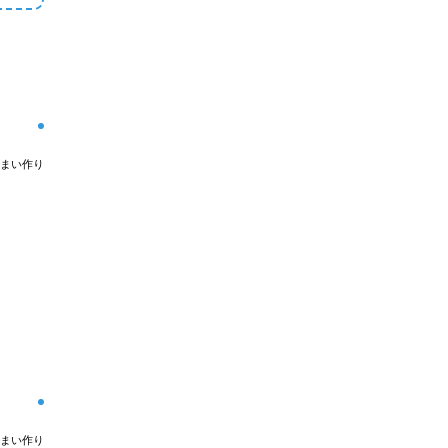
まい作り
まい作り