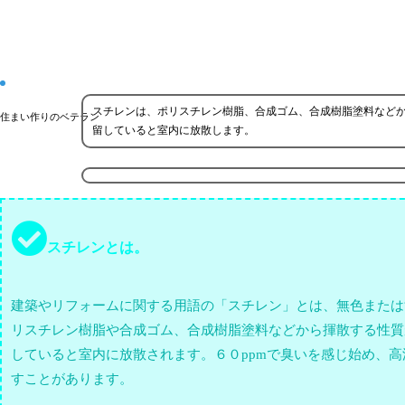
スチレンは、ポリスチレン樹脂、合成ゴム、合成樹脂塗料など
住まい作りのベテラン
留していると室内に放散します。
スチレンとは。
建築やリフォームに関する用語の「スチレン」とは、無色または
リスチレン樹脂や合成ゴム、合成樹脂塗料などから揮散する性質
していると室内に放散されます。６０ppmで臭いを感じ始め、
すことがあります。