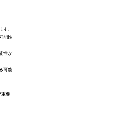
ます。
可能性
能性が
る可能
が重要