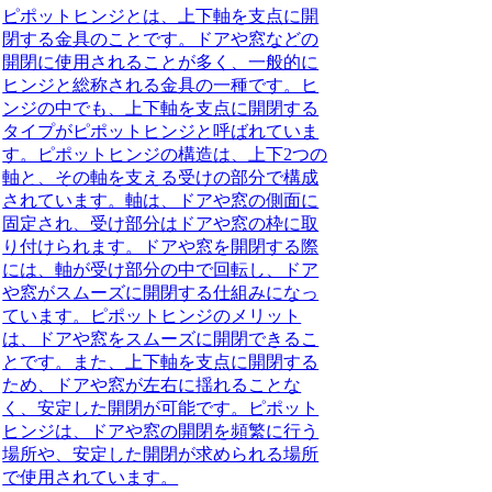
ピポットヒンジとは、上下軸を支点に開
閉する金具のことです。ドアや窓などの
開閉に使用されることが多く、一般的に
ヒンジと総称される金具の一種です。ヒ
ンジの中でも、上下軸を支点に開閉する
タイプがピポットヒンジと呼ばれていま
す。ピポットヒンジの構造は、上下2つの
軸と、その軸を支える受けの部分で構成
されています。軸は、ドアや窓の側面に
固定され、受け部分はドアや窓の枠に取
り付けられます。ドアや窓を開閉する際
には、軸が受け部分の中で回転し、ドア
や窓がスムーズに開閉する仕組みになっ
ています。ピポットヒンジのメリット
は、ドアや窓をスムーズに開閉できるこ
とです。また、上下軸を支点に開閉する
ため、ドアや窓が左右に揺れることな
く、安定した開閉が可能です。ピポット
ヒンジは、ドアや窓の開閉を頻繁に行う
場所や、安定した開閉が求められる場所
で使用されています。