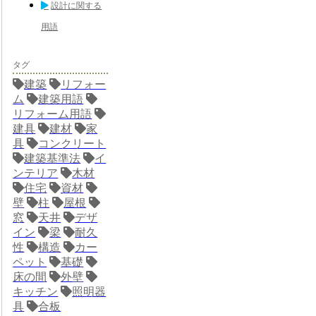
設計に関する
用語
タグ
建築
リフォー
ム
建築用語
リフォーム用語
建具
建材
家
具
コンクリート
建築基準法
イ
ンテリア
木材
住宅
資材
壁
柱
屋根
窓
天井
デザ
イン
梁
耐久
性
構造
カー
ペット
基礎
床の間
外壁
キッチン
照明器
具
合板