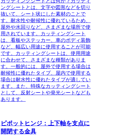
カッティングシートとは何か？カッティ
ングシートとは、文字や図形などを切り
抜いて、シート状にした素材のことで
す。耐水性や耐候性に優れているため、
屋外や水回りなど、さまざまな場所で使
用されています。カッティングシート
は、看板やステッカー、車のボディ装飾
など、幅広い用途に使用することが可能
です。カッティングシートは、使用用途
に合わせて、さまざまな種類がありま
す。一般的には、屋外で使用する場合は
耐候性に優れたタイプ、屋内で使用する
場合は耐水性に優れたタイプが適してい
ます。また、特殊なカッティングシート
として、反射シートや発光シートなども
あります。
ピポットヒンジ：上下軸を支点に
開閉する金具