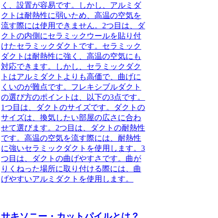
く、設置が容易です。しかし、アルミダ
クトは耐熱性に弱いため、高温の空気を
流す際には使用できません。2つ目は、ダ
クトの内側にセラミックウールを貼り付
けたセラミックダクトです。セラミック
ダクトは耐熱性に強く、高温の空気にも
対応できます。しかし、セラミックダク
トはアルミダクトよりも高価で、曲げに
くいのが難点です。フレキシブルダクト
の選び方のポイントは、以下の3点です。
1つ目は、ダクトのサイズです。ダクトの
サイズは、換気したい部屋の広さに合わ
せて選びます。2つ目は、ダクトの耐熱性
です。高温の空気を流す際には、耐熱性
に強いセラミックダクトを使用します。3
つ目は、ダクトの曲げやすさです。曲が
りくねった場所に取り付ける際には、曲
げやすいアルミダクトを使用します。
サキソニー・カットパイルとは？