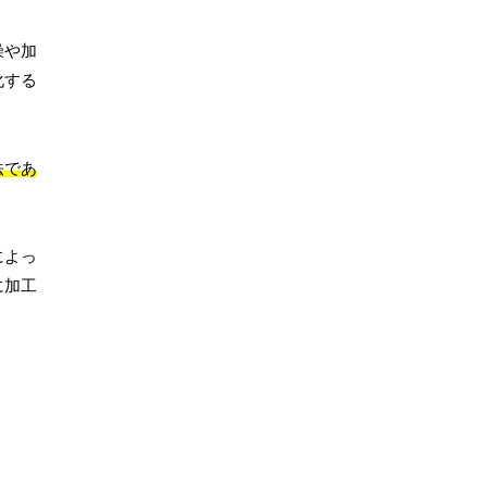
燥や加
化する
法であ
によっ
に加工