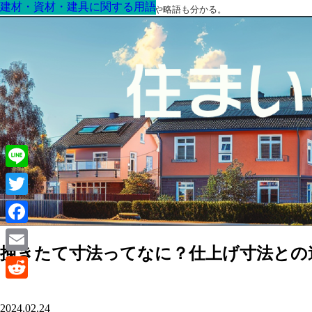
建材・資材・建具に関する用語
建材・資材・建具に関する用語
建材・資材・建具に関する用語
建材・資材・建具に関する用語
建材・資材・建具に関する用語
建材・資材・建具に関する用語
建材・資材・建具に関する用語
最高の家を作るための知識！専門用語や略語も分かる。
Line
Twitter
Facebook
挽きたて寸法ってなに？仕上げ寸法との
Email
Reddit
2024.02.24